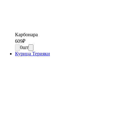
Карбонара
609
₽
0
шт
Курица Терияки