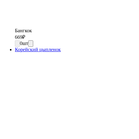
Бангкок
669
₽
0
шт
Корейский цыпленок