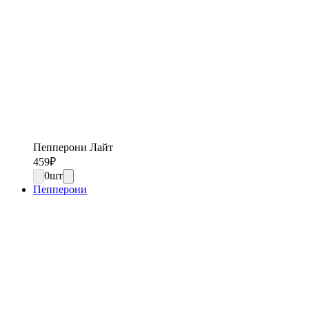
Пепперони Лайт
459
₽
0
шт
Пепперони