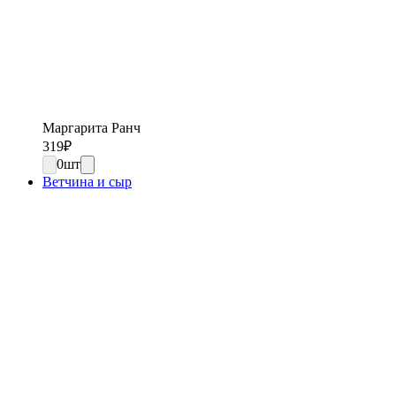
Маргарита Ранч
319
₽
0
шт
Ветчина и сыр