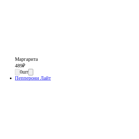
Маргарита
489
₽
0
шт
Пепперони Лайт