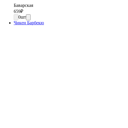
Баварская
659
₽
0
шт
Чикен Барбекю