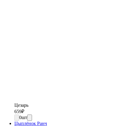
Цезарь
659
₽
0
шт
Цыплёнок Ранч