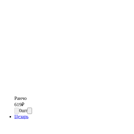
Ранчо
619
₽
0
шт
Цезарь