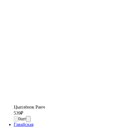
Цыплёнок Ранч
539
₽
0
шт
Гавайская