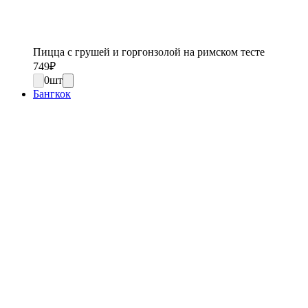
Пицца с грушей и горгонзолой на римском тесте
749
₽
0
шт
Бангкок