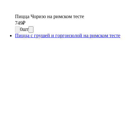
Пицца Чоризо на римском тесте
749
₽
0
шт
Пицца с грушей и горгонзолой на римском тесте