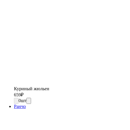
Куриный жюльен
659
₽
0
шт
Ранчо