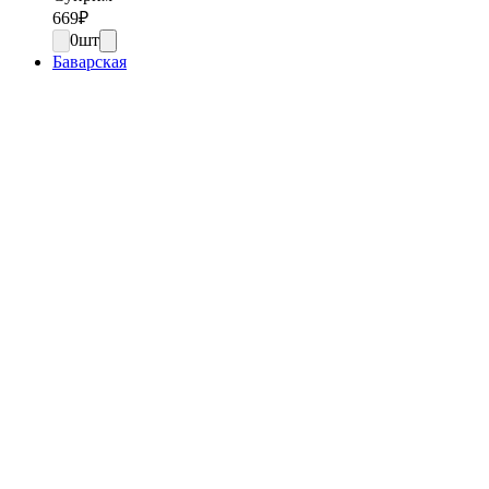
669
₽
0
шт
Баварская