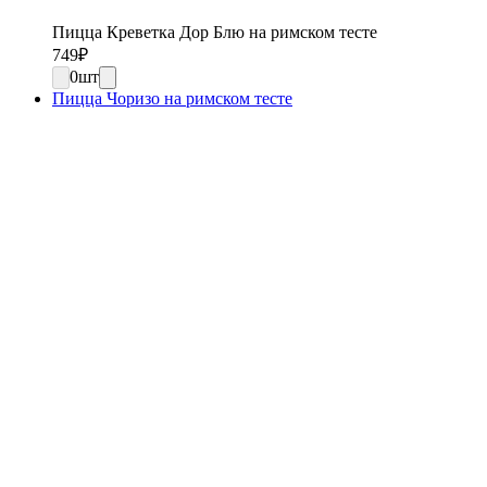
Пицца Креветка Дор Блю на римском тесте
749
₽
0
шт
Пицца Чоризо на римском тесте