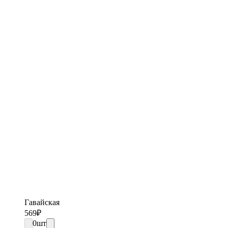
Гавайская
569
₽
0
шт