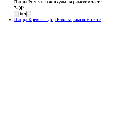
Пицца Римские каникулы на римском тесте
749
₽
0
шт
Пицца Креветка Дор Блю на римском тесте