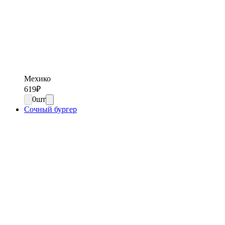
Мехико
619
₽
0
шт
Сочный бургер