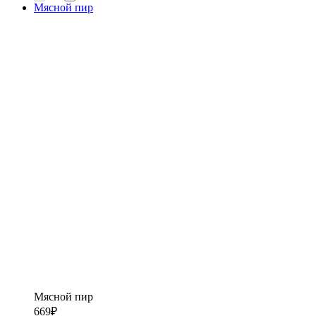
Мясной пир
Мясной пир
669
₽