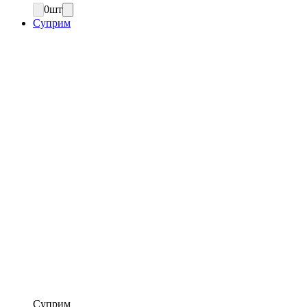
0
шт
Суприм
Суприм