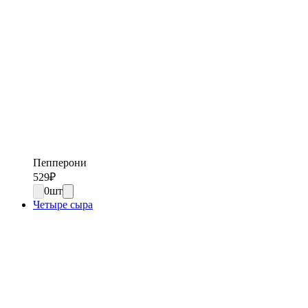
Пепперони
529
₽
0
шт
Четыре сыра