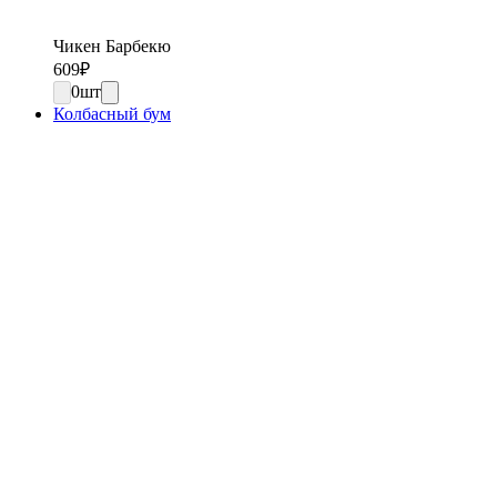
Чикен Барбекю
609
₽
0
шт
Колбасный бум