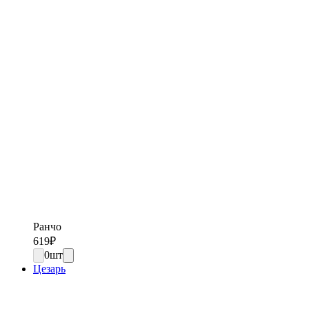
Ранчо
619
₽
0
шт
Цезарь