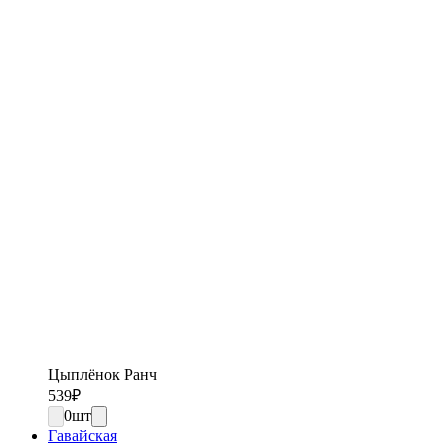
Цыплёнок Ранч
539
₽
0
шт
Гавайская