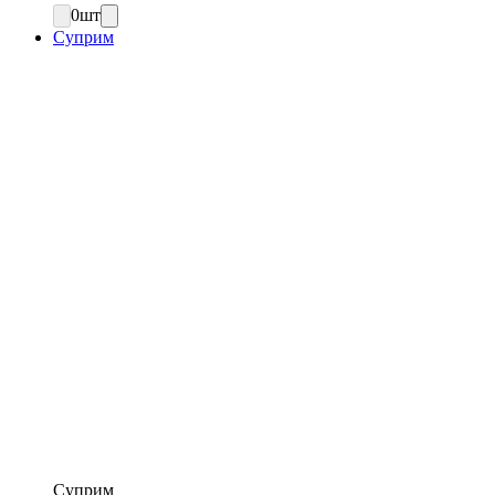
0
шт
Суприм
Суприм