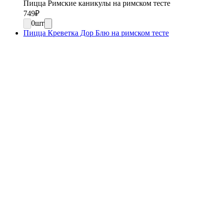
Пицца Римские каникулы на римском тесте
749
₽
0
шт
Пицца Креветка Дор Блю на римском тесте