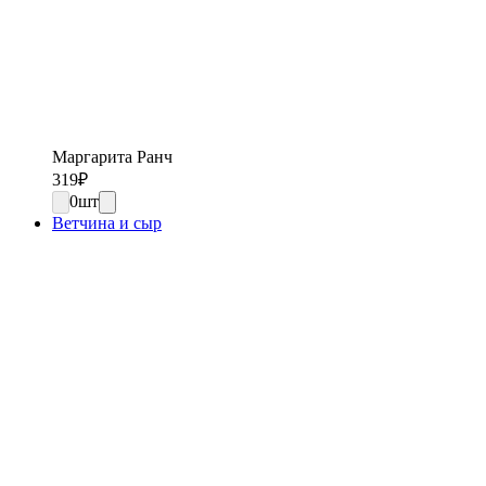
Маргарита Ранч
319
₽
0
шт
Ветчина и сыр