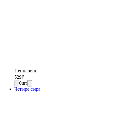
Пепперони
529
₽
0
шт
Четыре сыра