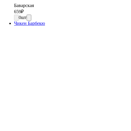
Баварская
659
₽
0
шт
Чикен Барбекю