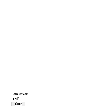
Гавайская
569
₽
0
шт