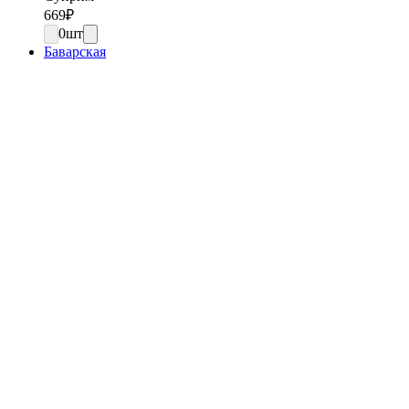
669
₽
0
шт
Баварская