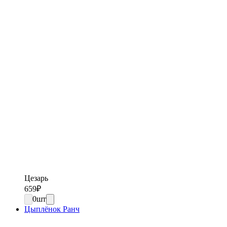
Цезарь
659
₽
0
шт
Цыплёнок Ранч