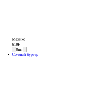
Мехико
619
₽
0
шт
Сочный бургер