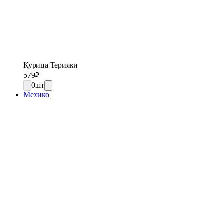
Курица Терияки
579
₽
0
шт
Мехико