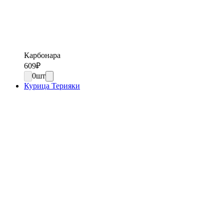
Карбонара
609
₽
0
шт
Курица Терияки