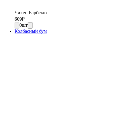
Чикен Барбекю
609
₽
0
шт
Колбасный бум