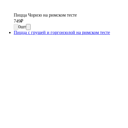
Пицца Чоризо на римском тесте
749
₽
0
шт
Пицца с грушей и горгонзолой на римском тесте