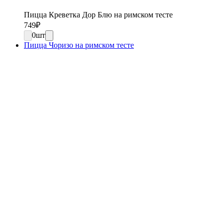
Пицца Креветка Дор Блю на римском тесте
749
₽
0
шт
Пицца Чоризо на римском тесте