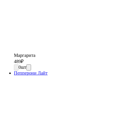
Маргарита
489
₽
0
шт
Пепперони Лайт