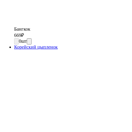
Бангкок
669
₽
0
шт
Корейский цыпленок