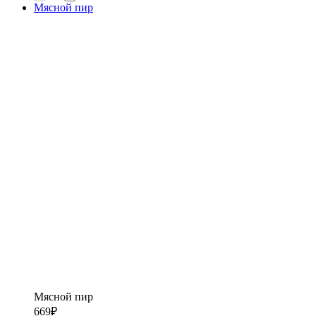
Мясной пир
Мясной пир
669
₽