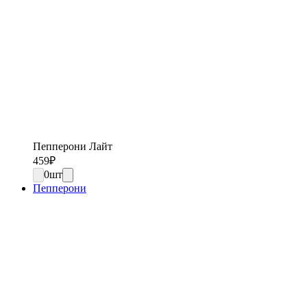
Пепперони Лайт
459
₽
0
шт
Пепперони