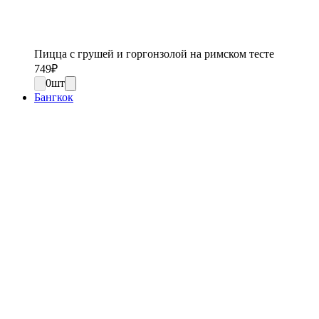
Пицца с грушей и горгонзолой на римском тесте
749
₽
0
шт
Бангкок