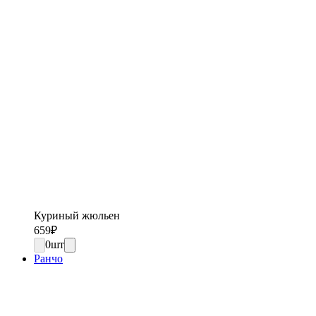
Куриный жюльен
659
₽
0
шт
Ранчо