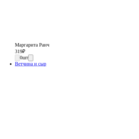
Маргарита Ранч
319
₽
0
шт
Ветчина и сыр