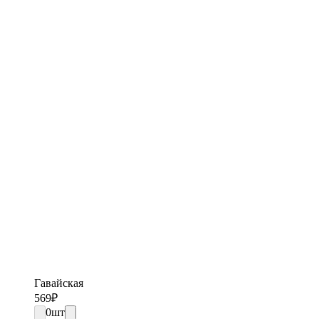
Гавайская
569
₽
0
шт