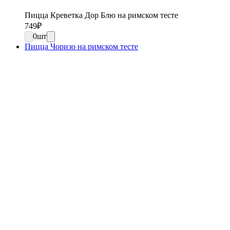
Пицца Креветка Дор Блю на римском тесте
749
₽
0
шт
Пицца Чоризо на римском тесте