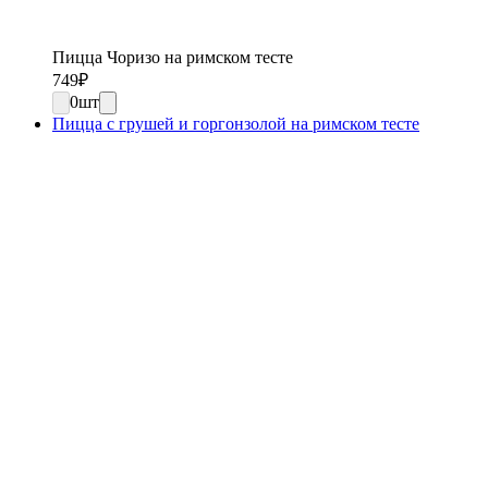
Пицца Чоризо на римском тесте
749
₽
0
шт
Пицца с грушей и горгонзолой на римском тесте