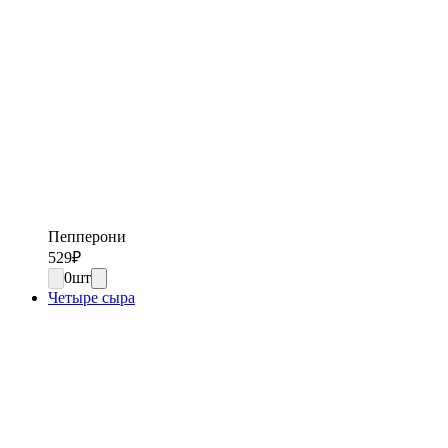
Пепперони
529
₽
0
шт
Четыре сыра