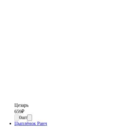
Цезарь
659
₽
0
шт
Цыплёнок Ранч