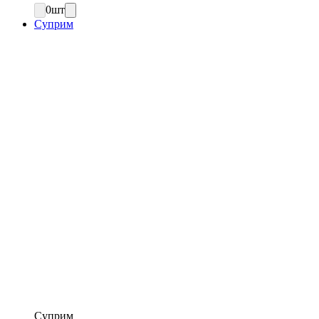
0
шт
Суприм
Суприм