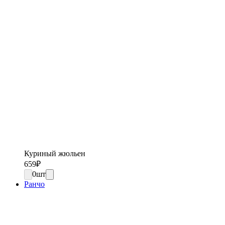
Куриный жюльен
659
₽
0
шт
Ранчо