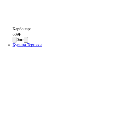
Карбонара
609
₽
0
шт
Курица Терияки