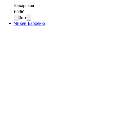
Баварская
659
₽
0
шт
Чикен Барбекю