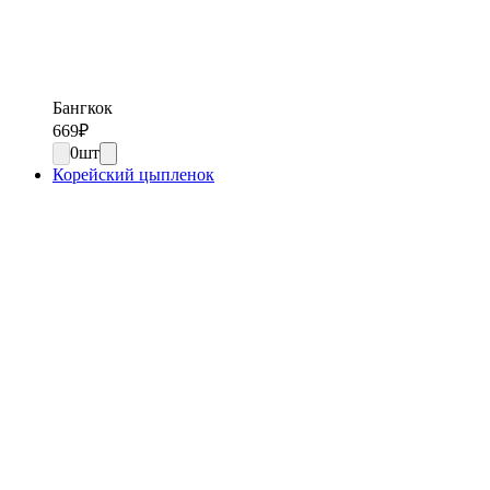
Бангкок
669
₽
0
шт
Корейский цыпленок