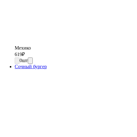
Мехико
619
₽
0
шт
Сочный бургер