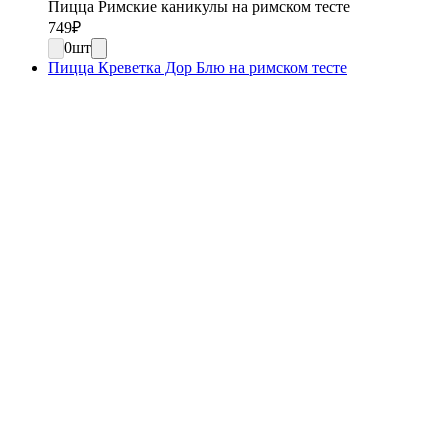
Пицца Римские каникулы на римском тесте
749
₽
0
шт
Пицца Креветка Дор Блю на римском тесте