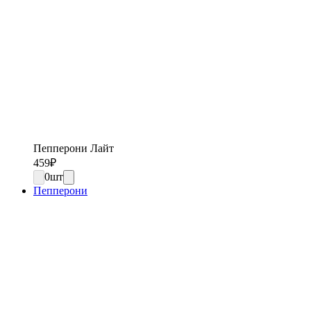
Пепперони Лайт
459
₽
0
шт
Пепперони