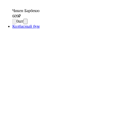
Чикен Барбекю
609
₽
0
шт
Колбасный бум