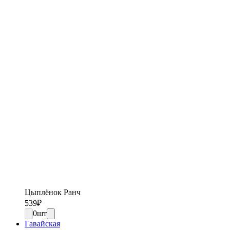
Цыплёнок Ранч
539
₽
0
шт
Гавайская