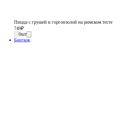
Пицца с грушей и горгонзолой на римском тесте
749
₽
0
шт
Бангкок