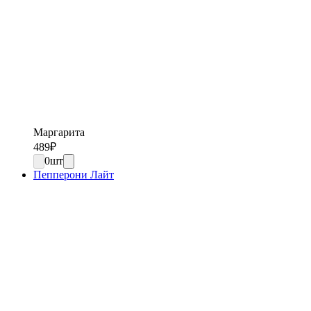
Маргарита
489
₽
0
шт
Пепперони Лайт