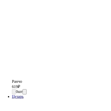
Ранчо
619
₽
0
шт
Цезарь