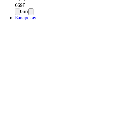
669
₽
0
шт
Баварская