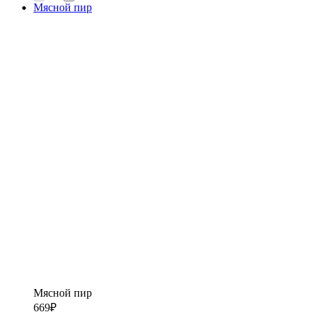
Мясной пир
Мясной пир
669
₽