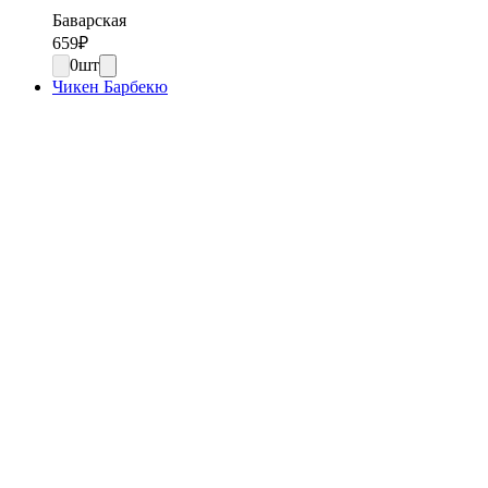
Баварская
659
₽
0
шт
Чикен Барбекю