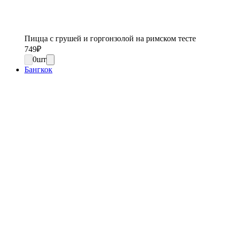
Пицца с грушей и горгонзолой на римском тесте
749
₽
0
шт
Бангкок