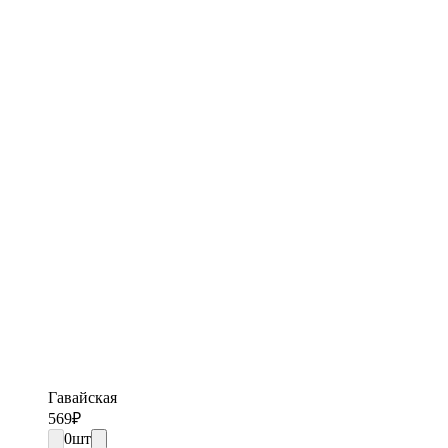
Гавайская
569
₽
0
шт