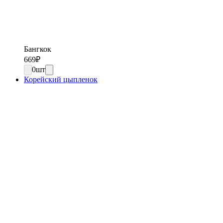
Бангкок
669
₽
0
шт
Корейский цыпленок