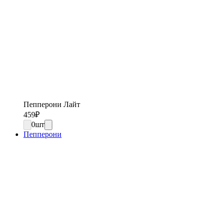
Пепперони Лайт
459
₽
0
шт
Пепперони