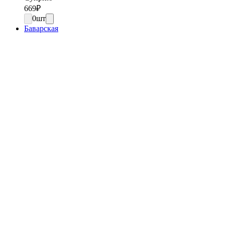
669
₽
0
шт
Баварская