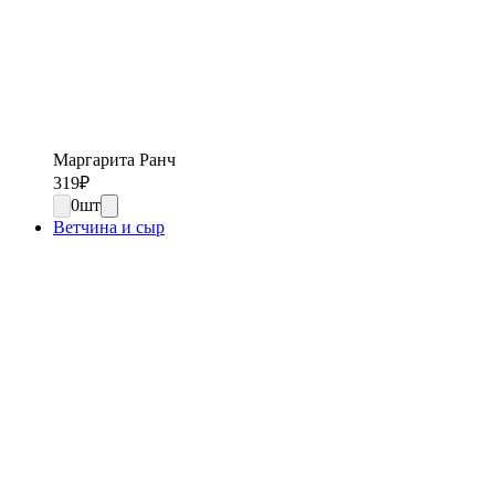
Маргарита Ранч
319
₽
0
шт
Ветчина и сыр