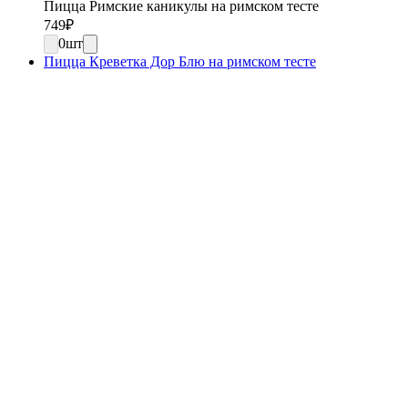
Пицца Римские каникулы на римском тесте
749
₽
0
шт
Пицца Креветка Дор Блю на римском тесте