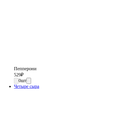
Пепперони
529
₽
0
шт
Четыре сыра