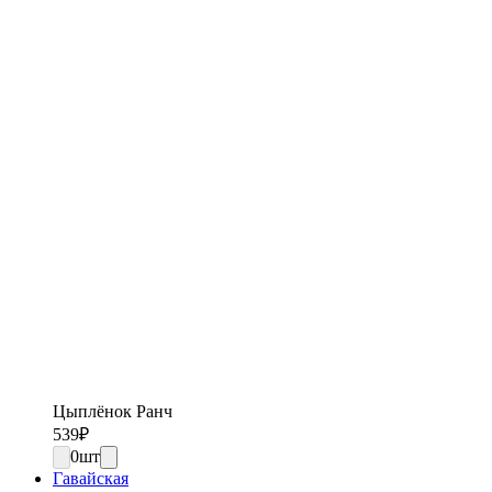
Цыплёнок Ранч
539
₽
0
шт
Гавайская