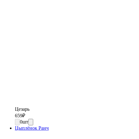
Цезарь
659
₽
0
шт
Цыплёнок Ранч