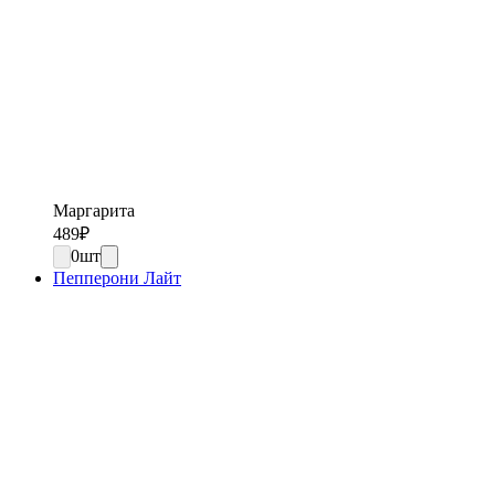
Маргарита
489
₽
0
шт
Пепперони Лайт