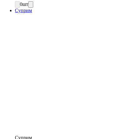
0
шт
Суприм
Суприм