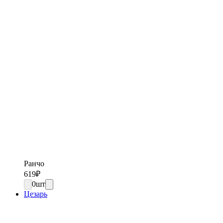
Ранчо
619
₽
0
шт
Цезарь