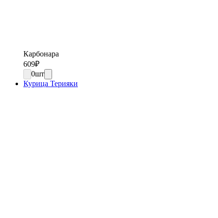
Карбонара
609
₽
0
шт
Курица Терияки