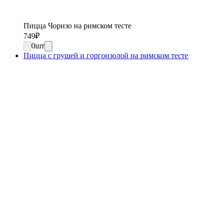
Пицца Чоризо на римском тесте
749
₽
0
шт
Пицца с грушей и горгонзолой на римском тесте