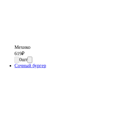
Мехико
619
₽
0
шт
Сочный бургер