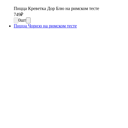
Пицца Креветка Дор Блю на римском тесте
749
₽
0
шт
Пицца Чоризо на римском тесте