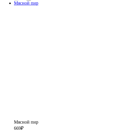
Мясной пир
Мясной пир
669
₽