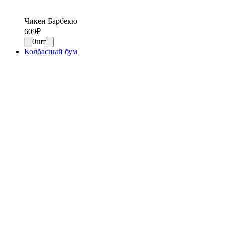
Чикен Барбекю
609
₽
0
шт
Колбасный бум