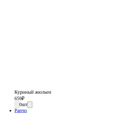
Куриный жюльен
659
₽
0
шт
Ранчо