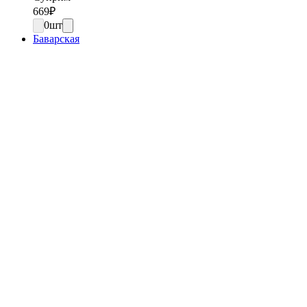
669
₽
0
шт
Баварская