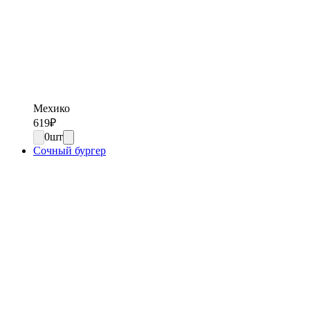
Мехико
619
₽
0
шт
Сочный бургер