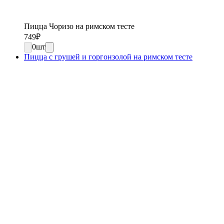
Пицца Чоризо на римском тесте
749
₽
0
шт
Пицца с грушей и горгонзолой на римском тесте