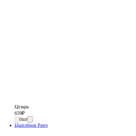
Цезарь
659
₽
0
шт
Цыплёнок Ранч