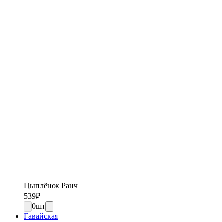
Цыплёнок Ранч
539
₽
0
шт
Гавайская