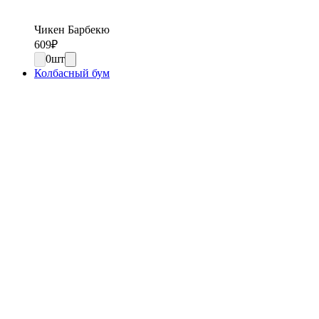
Чикен Барбекю
609
₽
0
шт
Колбасный бум