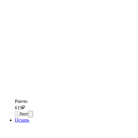
Ранчо
619
₽
0
шт
Цезарь