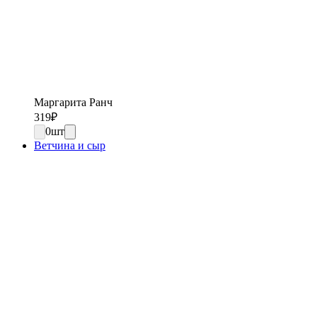
Маргарита Ранч
319
₽
0
шт
Ветчина и сыр