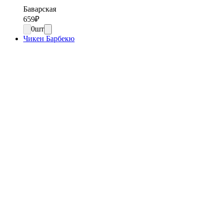
Баварская
659
₽
0
шт
Чикен Барбекю