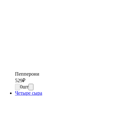
Пепперони
529
₽
0
шт
Четыре сыра