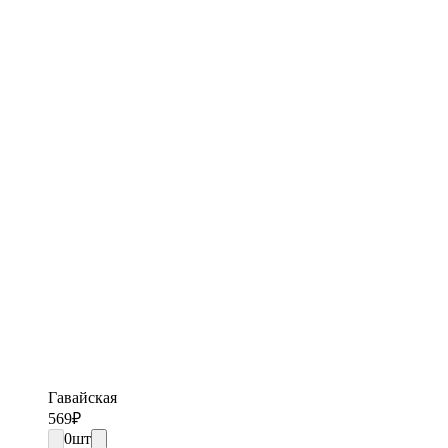
Гавайская
569
₽
0
шт