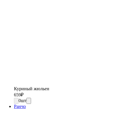
Куриный жюльен
659
₽
0
шт
Ранчо