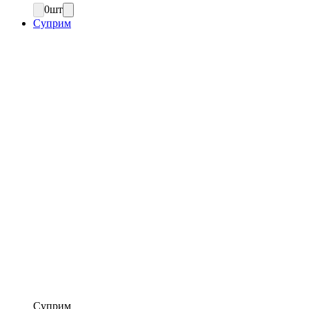
0
шт
Суприм
Суприм