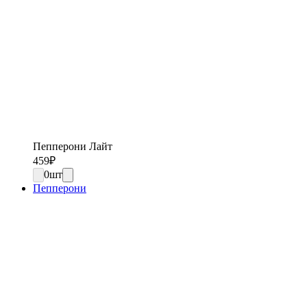
Пепперони Лайт
459
₽
0
шт
Пепперони