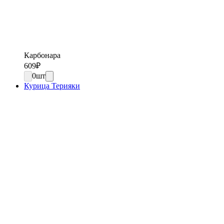
Карбонара
609
₽
0
шт
Курица Терияки