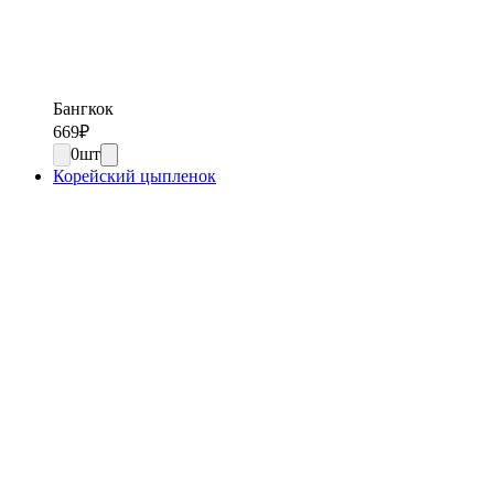
Бангкок
669
₽
0
шт
Корейский цыпленок