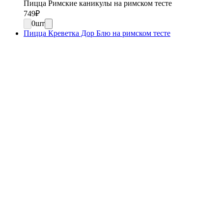
Пицца Римские каникулы на римском тесте
749
₽
0
шт
Пицца Креветка Дор Блю на римском тесте