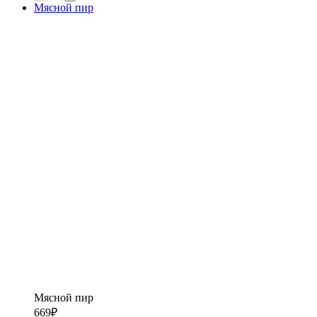
Мясной пир
Мясной пир
669
₽