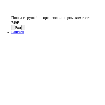
Пицца с грушей и горгонзолой на римском тесте
749
₽
0
шт
Бангкок