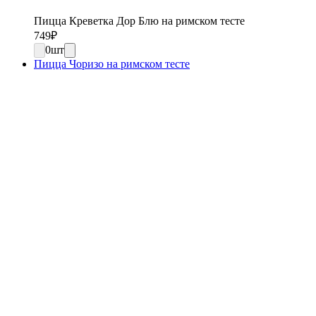
Пицца Креветка Дор Блю на римском тесте
749
₽
0
шт
Пицца Чоризо на римском тесте