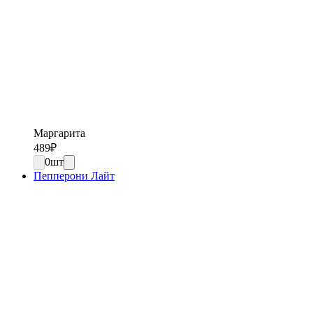
Маргарита
489
₽
0
шт
Пепперони Лайт