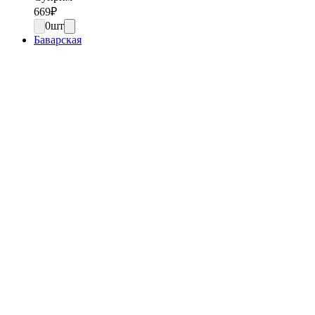
669
₽
0
шт
Баварская