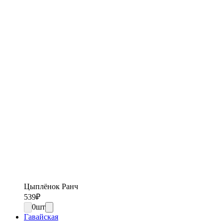
Цыплёнок Ранч
539
₽
0
шт
Гавайская