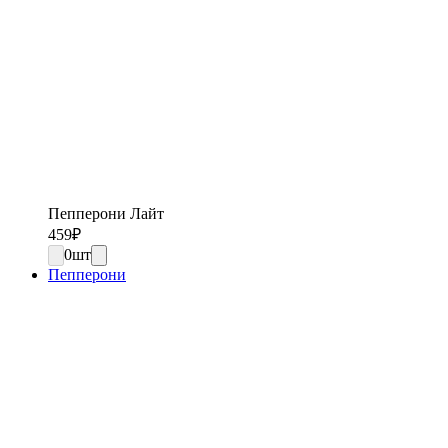
Пепперони Лайт
459
₽
0
шт
Пепперони