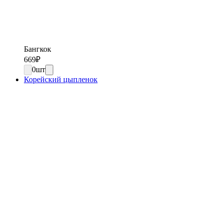
Бангкок
669
₽
0
шт
Корейский цыпленок