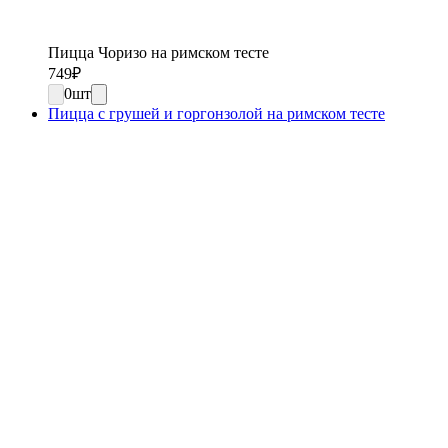
Пицца Чоризо на римском тесте
749
₽
0
шт
Пицца с грушей и горгонзолой на римском тесте