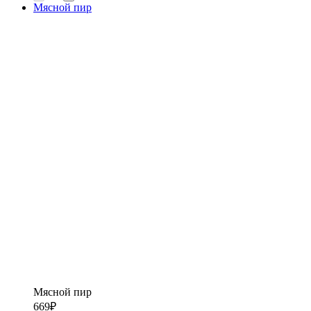
Мясной пир
Мясной пир
669
₽