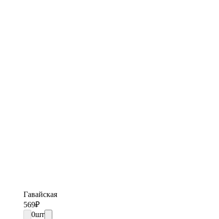
Гавайская
569
₽
0
шт