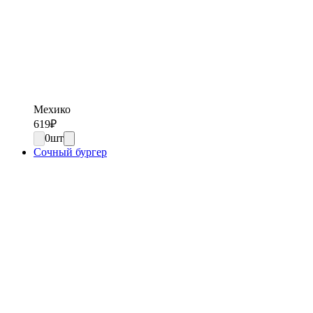
Мехико
619
₽
0
шт
Сочный бургер