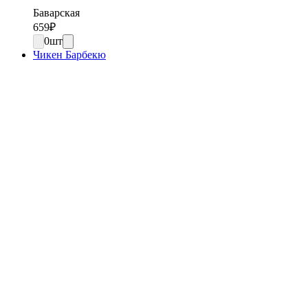
Баварская
659
₽
0
шт
Чикен Барбекю