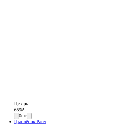
Цезарь
659
₽
0
шт
Цыплёнок Ранч