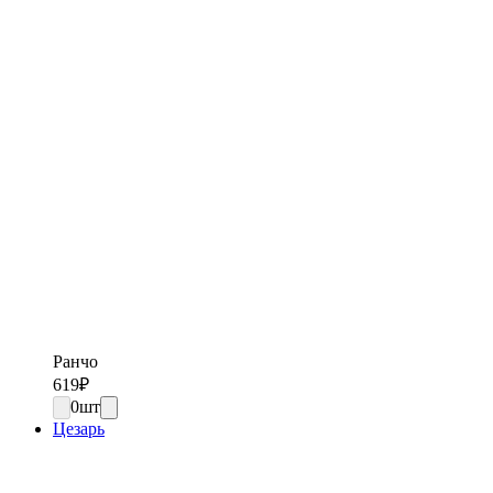
Ранчо
619
₽
0
шт
Цезарь