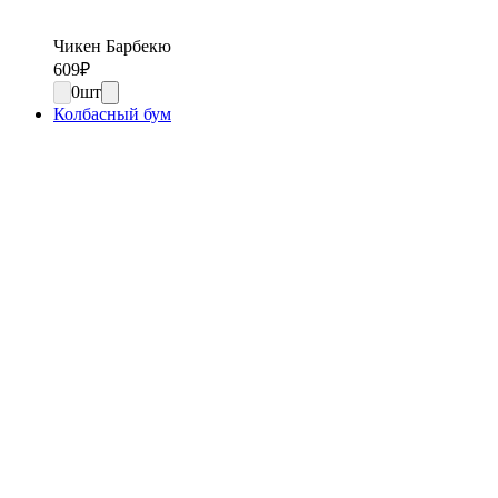
Чикен Барбекю
609
₽
0
шт
Колбасный бум