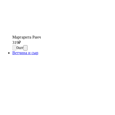
Маргарита Ранч
319
₽
0
шт
Ветчина и сыр