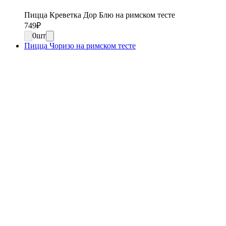
Пицца Креветка Дор Блю на римском тесте
749
₽
0
шт
Пицца Чоризо на римском тесте