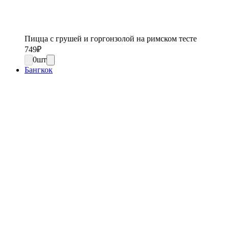
Пицца с грушей и горгонзолой на римском тесте
749
₽
0
шт
Бангкок