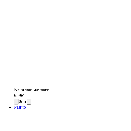
Куриный жюльен
659
₽
0
шт
Ранчо