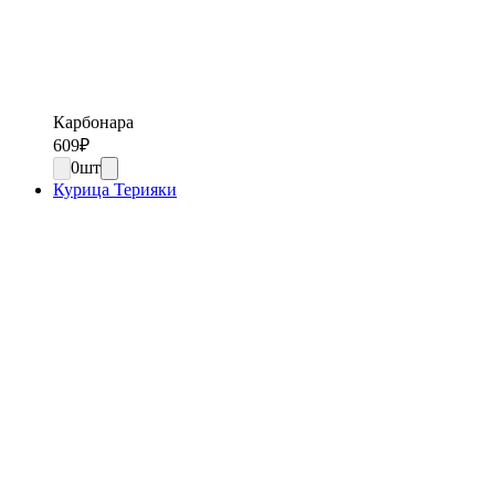
Карбонара
609
₽
0
шт
Курица Терияки