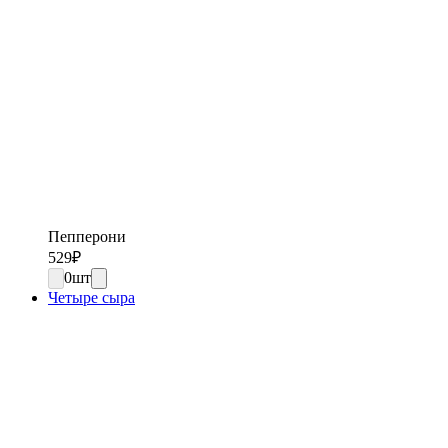
Пепперони
529
₽
0
шт
Четыре сыра