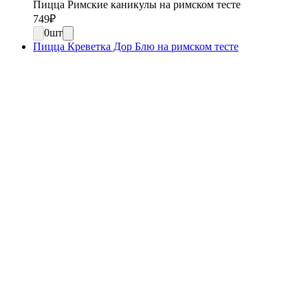
Пицца Римские каникулы на римском тесте
749
₽
0
шт
Пицца Креветка Дор Блю на римском тесте