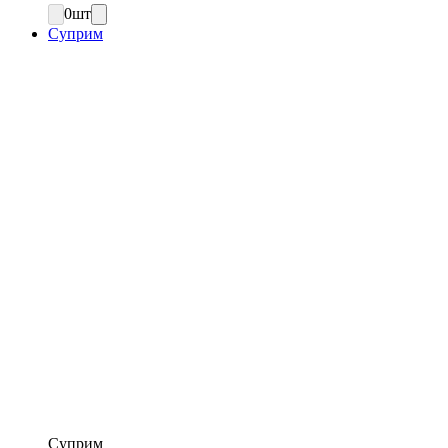
0
шт
Суприм
Суприм