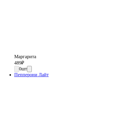
Маргарита
489
₽
0
шт
Пепперони Лайт