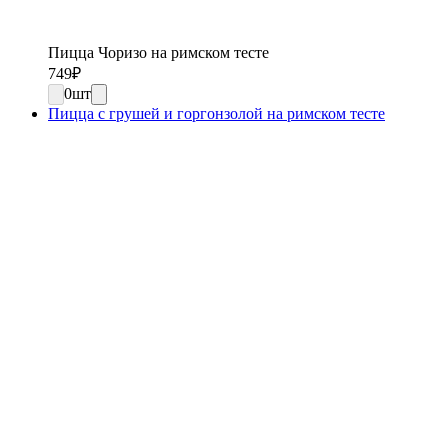
Пицца Чоризо на римском тесте
749
₽
0
шт
Пицца с грушей и горгонзолой на римском тесте