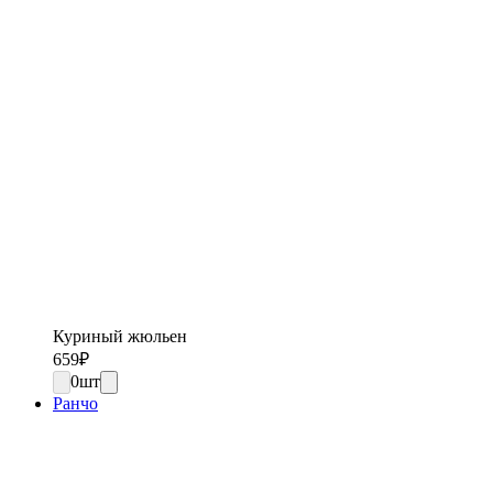
Куриный жюльен
659
₽
0
шт
Ранчо