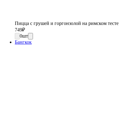
Пицца с грушей и горгонзолой на римском тесте
749
₽
0
шт
Бангкок