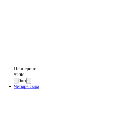
Пепперони
529
₽
0
шт
Четыре сыра