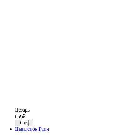
Цезарь
659
₽
0
шт
Цыплёнок Ранч