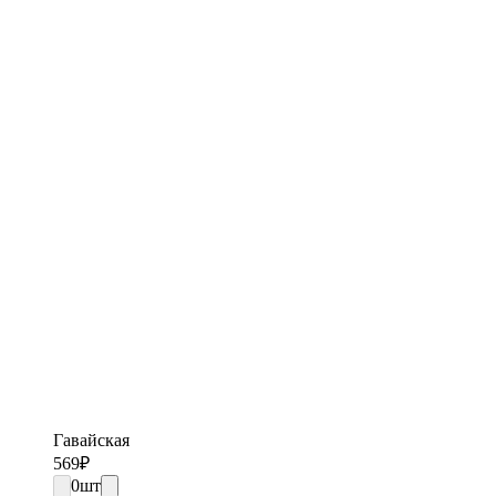
Гавайская
569
₽
0
шт