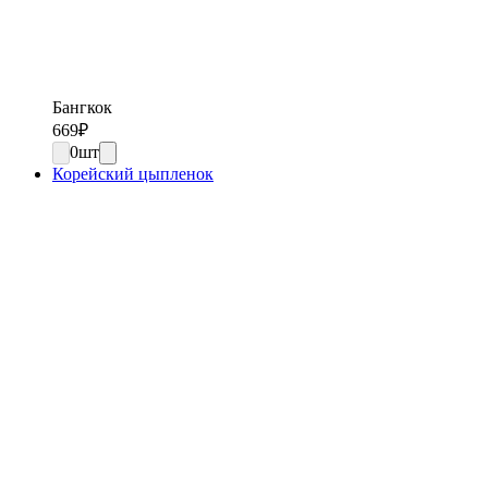
Бангкок
669
₽
0
шт
Корейский цыпленок