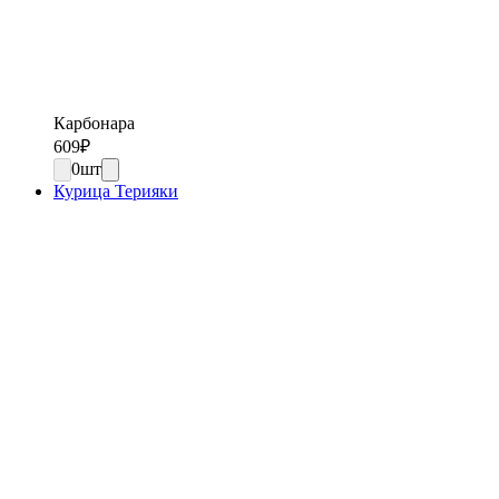
Карбонара
609
₽
0
шт
Курица Терияки