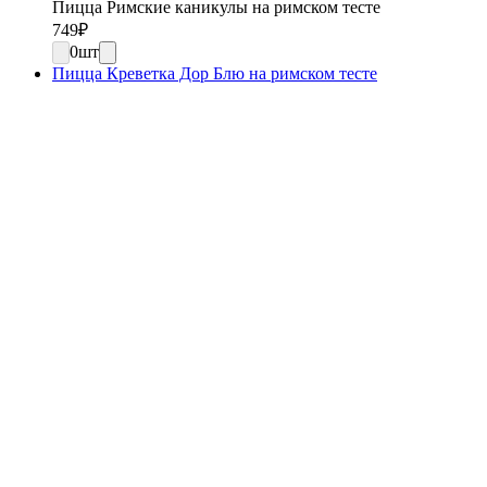
Пицца Римские каникулы на римском тесте
749
₽
0
шт
Пицца Креветка Дор Блю на римском тесте