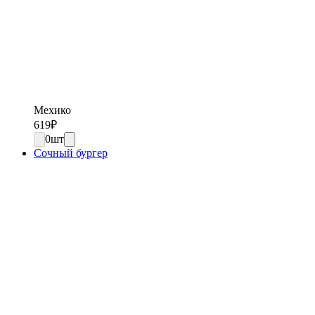
Мехико
619
₽
0
шт
Сочный бургер