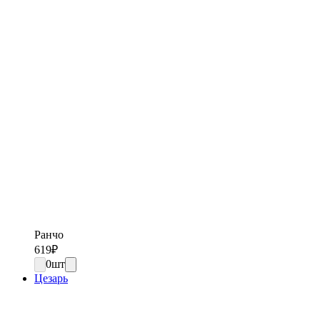
Ранчо
619
₽
0
шт
Цезарь