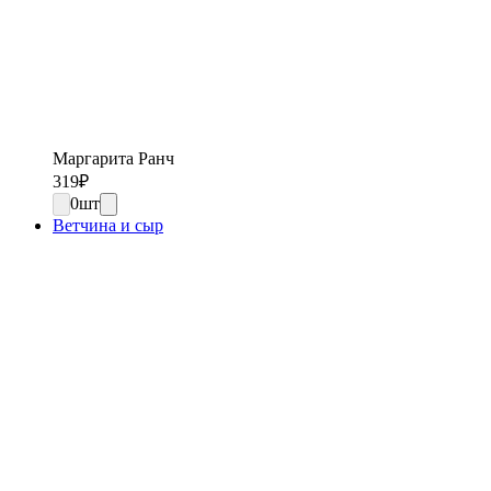
Маргарита Ранч
319
₽
0
шт
Ветчина и сыр