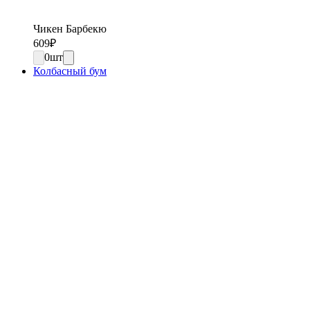
Чикен Барбекю
609
₽
0
шт
Колбасный бум