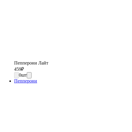
Пепперони Лайт
459
₽
0
шт
Пепперони