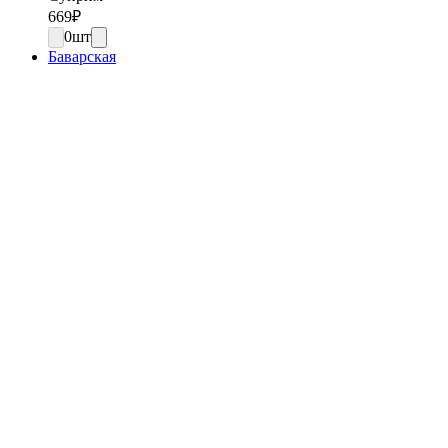
669
₽
0
шт
Баварская