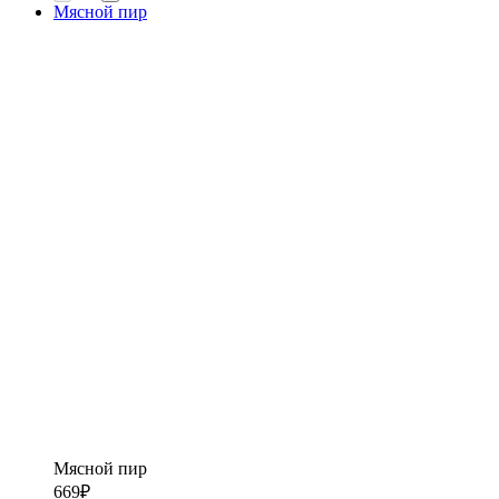
Мясной пир
Мясной пир
669
₽