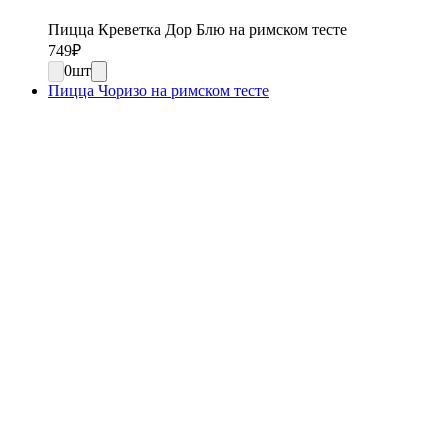
Пицца Креветка Дор Блю на римском тесте
749
₽
0
шт
Пицца Чоризо на римском тесте