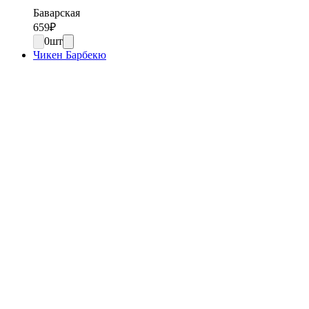
Баварская
659
₽
0
шт
Чикен Барбекю