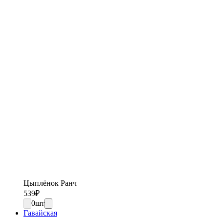
Цыплёнок Ранч
539
₽
0
шт
Гавайская