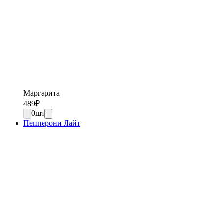
Маргарита
489
₽
0
шт
Пепперони Лайт