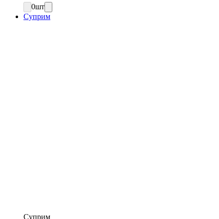
0
шт
Суприм
Суприм