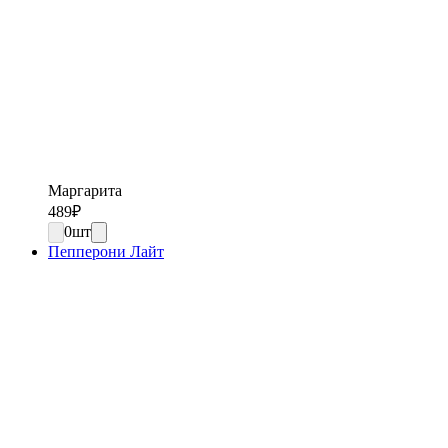
Маргарита
489
₽
0
шт
Пепперони Лайт