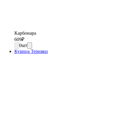
Карбонара
609
₽
0
шт
Курица Терияки