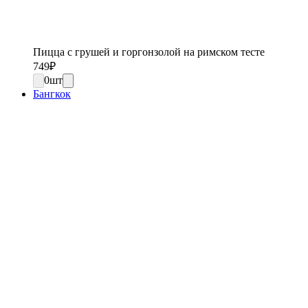
Пицца с грушей и горгонзолой на римском тесте
749
₽
0
шт
Бангкок