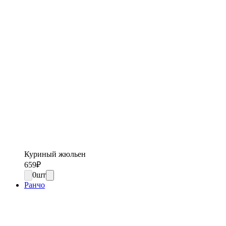
Куриный жюльен
659
₽
0
шт
Ранчо