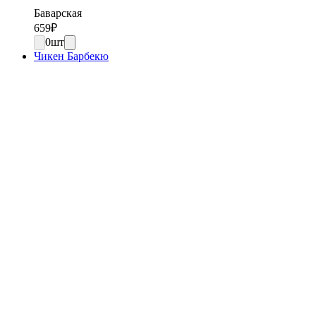
Баварская
659
₽
0
шт
Чикен Барбекю