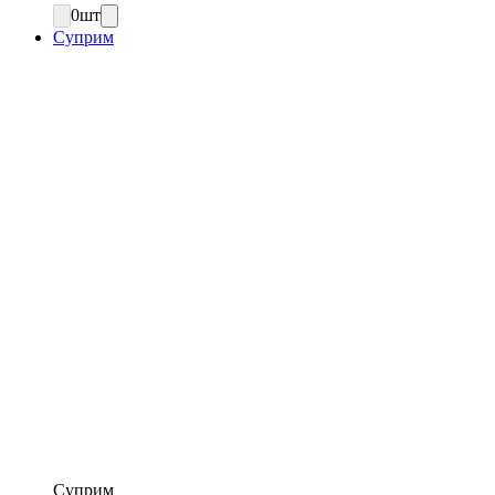
0
шт
Суприм
Суприм