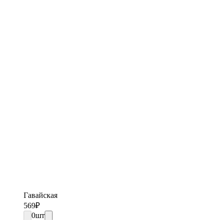
Гавайская
569
₽
0
шт