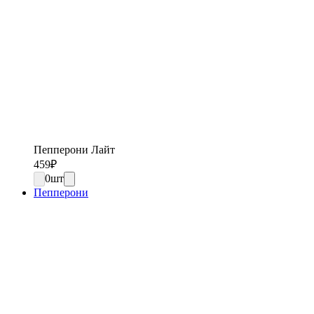
Пепперони Лайт
459
₽
0
шт
Пепперони