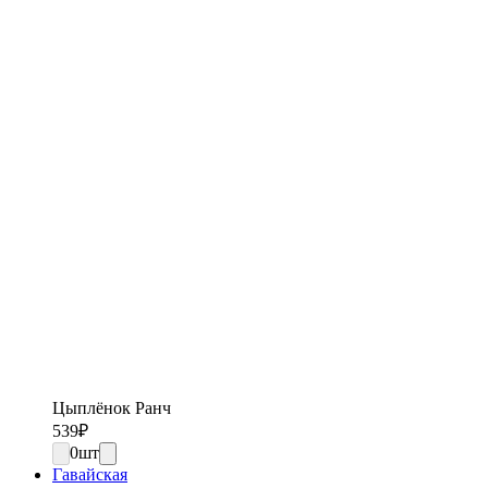
Цыплёнок Ранч
539
₽
0
шт
Гавайская