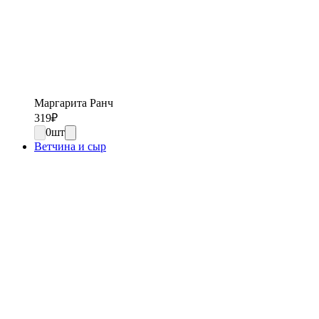
Маргарита Ранч
319
₽
0
шт
Ветчина и сыр