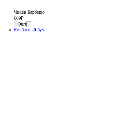
Чикен Барбекю
609
₽
0
шт
Колбасный бум