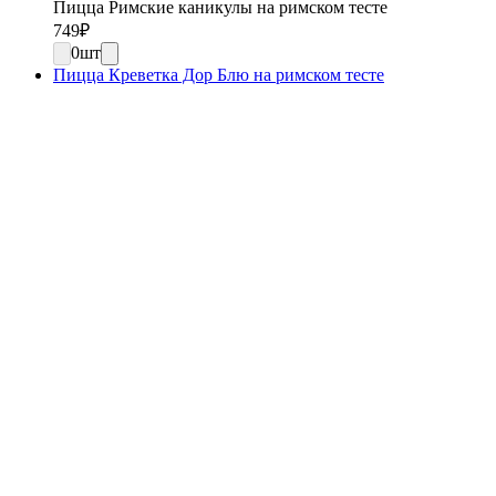
Пицца Римские каникулы на римском тесте
749
₽
0
шт
Пицца Креветка Дор Блю на римском тесте