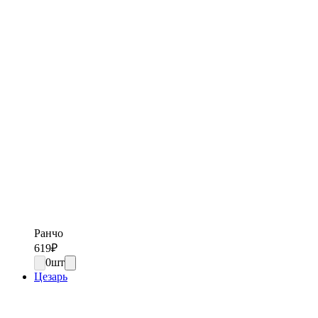
Ранчо
619
₽
0
шт
Цезарь