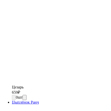
Цезарь
659
₽
0
шт
Цыплёнок Ранч