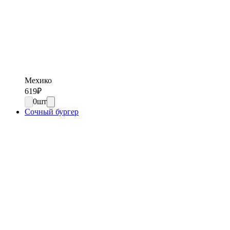
Мехико
619
₽
0
шт
Сочный бургер