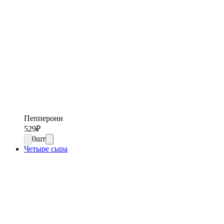
Пепперони
529
₽
0
шт
Четыре сыра