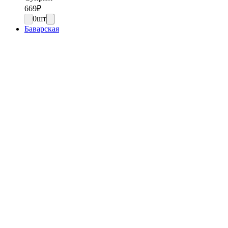
669
₽
0
шт
Баварская