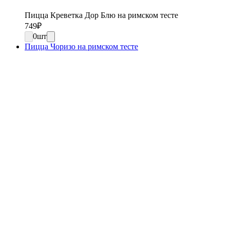
Пицца Креветка Дор Блю на римском тесте
749
₽
0
шт
Пицца Чоризо на римском тесте