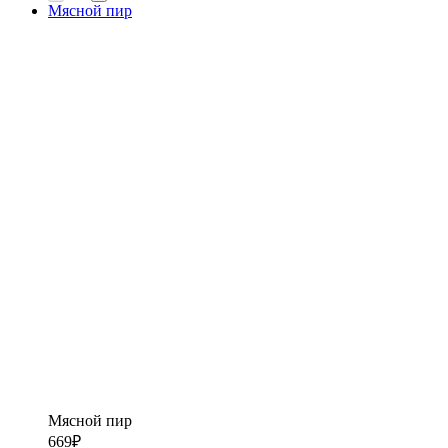
Мясной пир
Мясной пир
669
₽