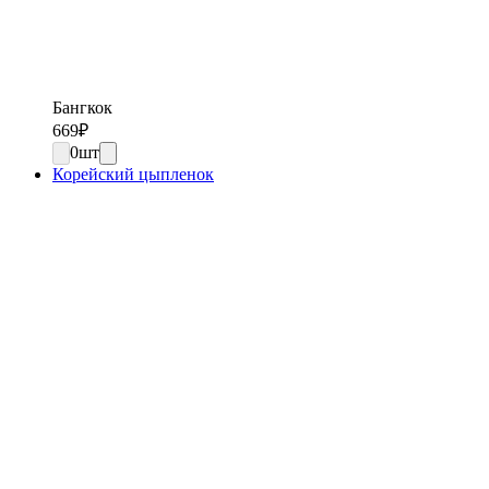
Бангкок
669
₽
0
шт
Корейский цыпленок