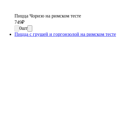
Пицца Чоризо на римском тесте
749
₽
0
шт
Пицца с грушей и горгонзолой на римском тесте