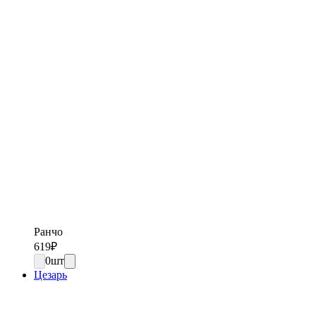
Ранчо
619
₽
0
шт
Цезарь