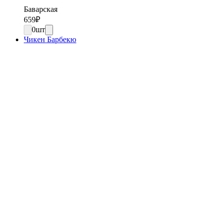
Баварская
659
₽
0
шт
Чикен Барбекю