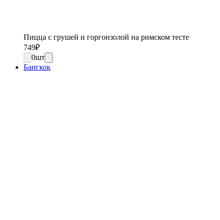
Пицца с грушей и горгонзолой на римском тесте
749
₽
0
шт
Бангкок