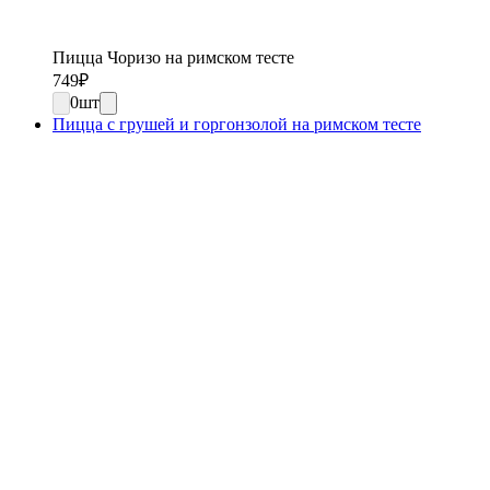
Пицца Чоризо на римском тесте
749
₽
0
шт
Пицца с грушей и горгонзолой на римском тесте