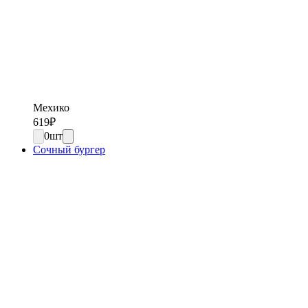
Мехико
619
₽
0
шт
Сочный бургер