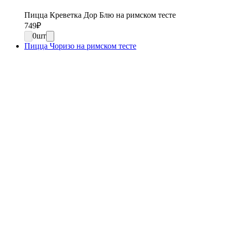
Пицца Креветка Дор Блю на римском тесте
749
₽
0
шт
Пицца Чоризо на римском тесте