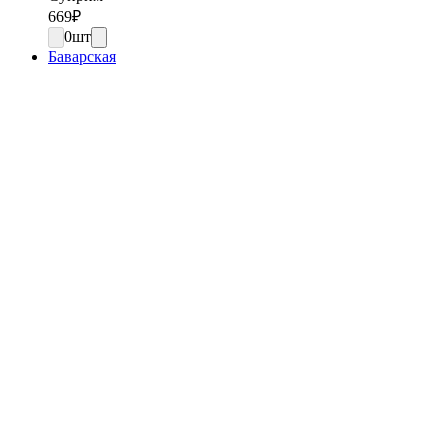
669
₽
0
шт
Баварская