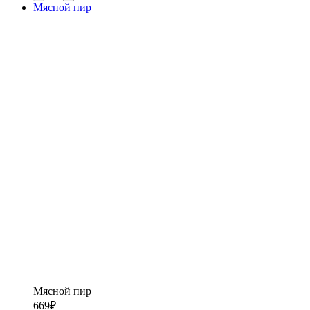
Мясной пир
Мясной пир
669
₽