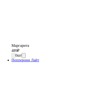
Маргарита
489
₽
0
шт
Пепперони Лайт