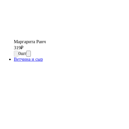
Маргарита Ранч
319
₽
0
шт
Ветчина и сыр