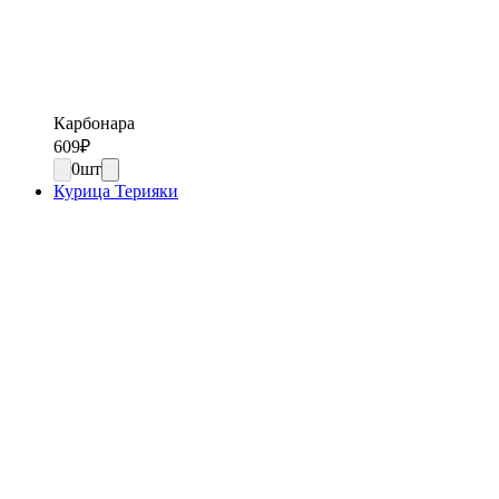
Карбонара
609
₽
0
шт
Курица Терияки