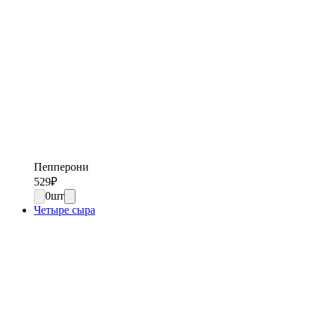
Пепперони
529
₽
0
шт
Четыре сыра