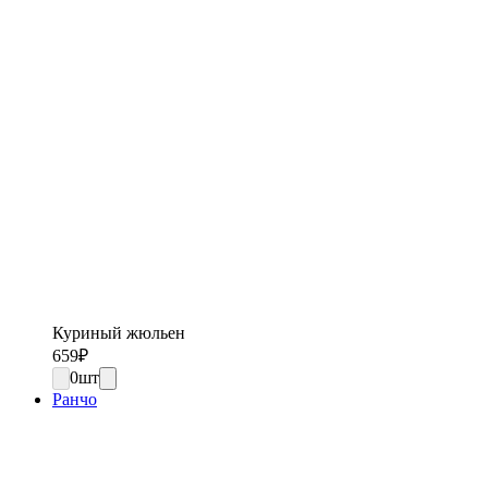
Куриный жюльен
659
₽
0
шт
Ранчо