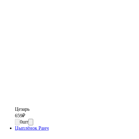
Цезарь
659
₽
0
шт
Цыплёнок Ранч