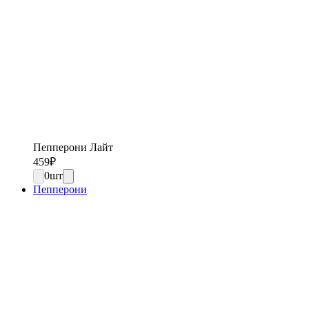
Пепперони Лайт
459
₽
0
шт
Пепперони