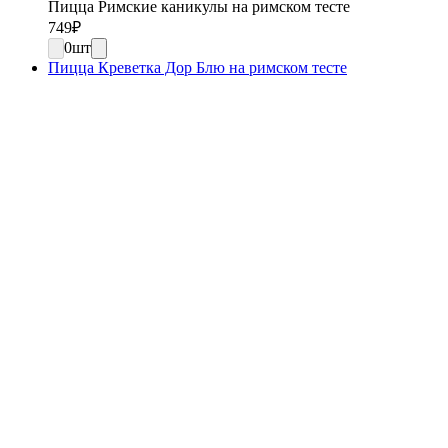
Пицца Римские каникулы на римском тесте
749
₽
0
шт
Пицца Креветка Дор Блю на римском тесте