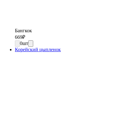
Бангкок
669
₽
0
шт
Корейский цыпленок