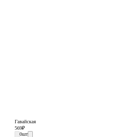
Гавайская
569
₽
0
шт