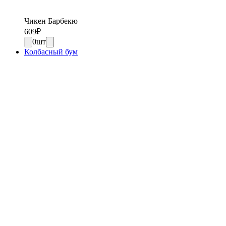
Чикен Барбекю
609
₽
0
шт
Колбасный бум