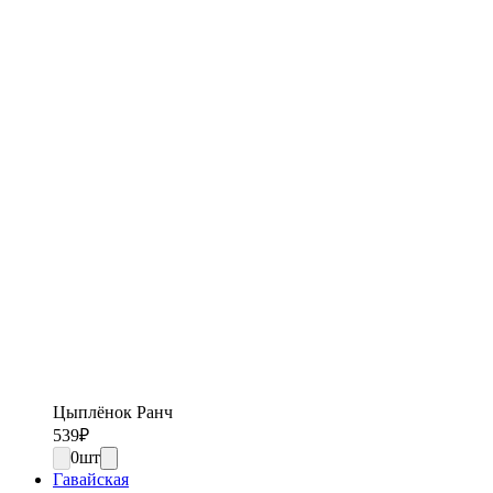
Цыплёнок Ранч
539
₽
0
шт
Гавайская