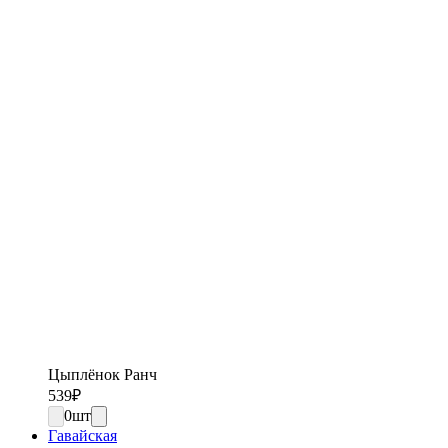
Цыплёнок Ранч
539
₽
0
шт
Гавайская