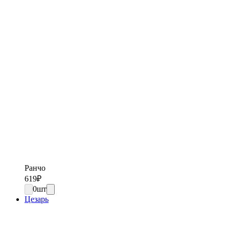
Ранчо
619
₽
0
шт
Цезарь