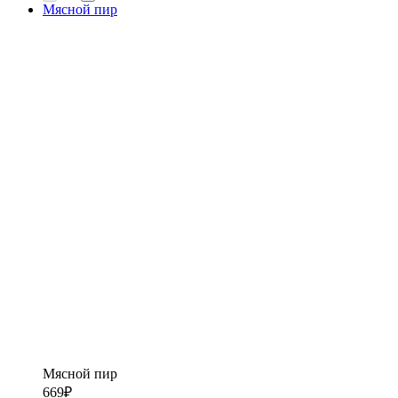
Мясной пир
Мясной пир
669
₽