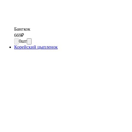
Бангкок
669
₽
0
шт
Корейский цыпленок