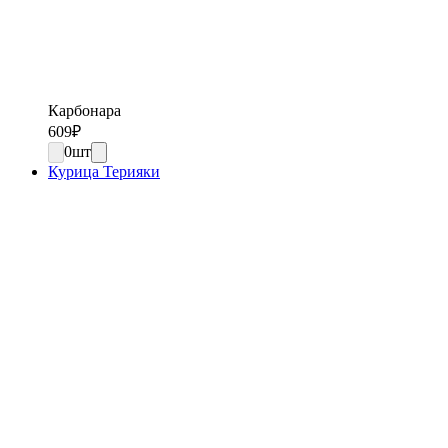
Карбонара
609
₽
0
шт
Курица Терияки