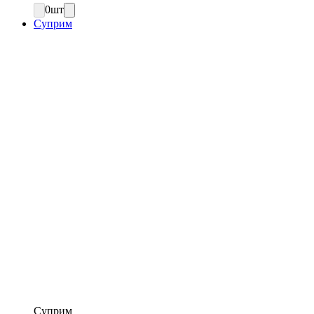
0
шт
Суприм
Суприм