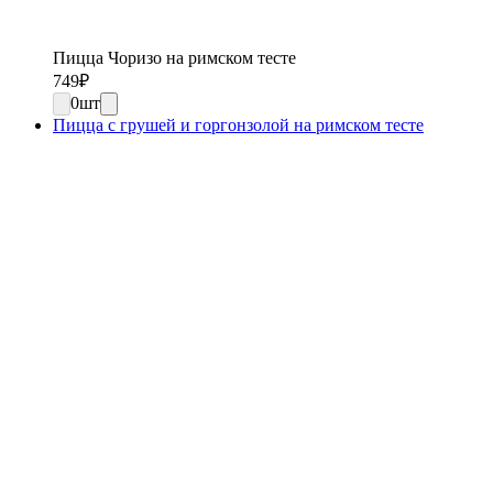
Пицца Чоризо на римском тесте
749
₽
0
шт
Пицца с грушей и горгонзолой на римском тесте