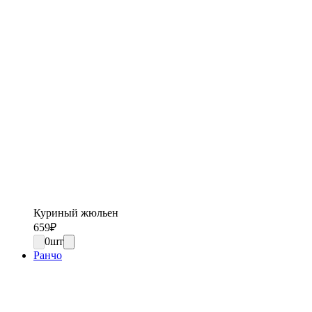
Куриный жюльен
659
₽
0
шт
Ранчо