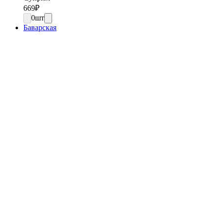
669
₽
0
шт
Баварская