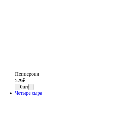
Пепперони
529
₽
0
шт
Четыре сыра