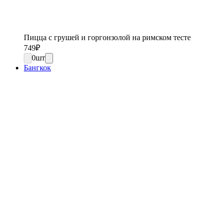
Пицца с грушей и горгонзолой на римском тесте
749
₽
0
шт
Бангкок