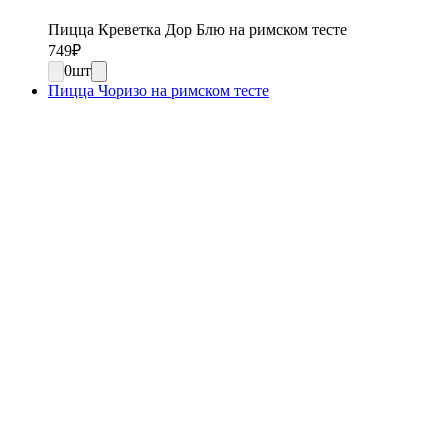
Пицца Креветка Дор Блю на римском тесте
749
₽
0
шт
Пицца Чоризо на римском тесте