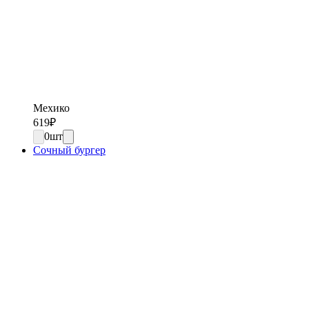
Мехико
619
₽
0
шт
Сочный бургер