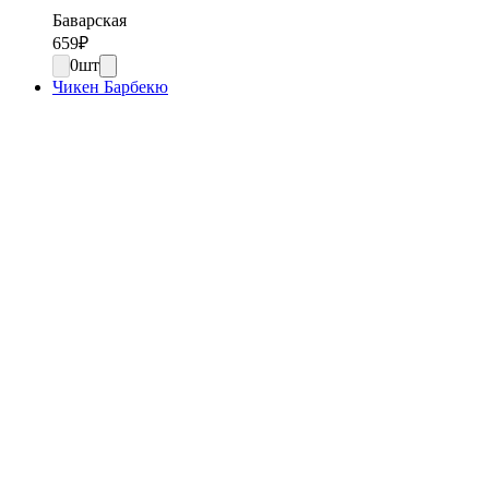
Баварская
659
₽
0
шт
Чикен Барбекю