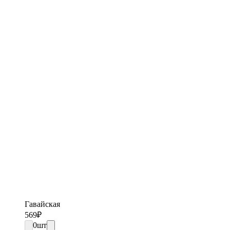
Гавайская
569
₽
0
шт