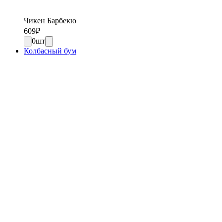
Чикен Барбекю
609
₽
0
шт
Колбасный бум