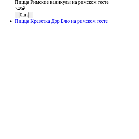
Пицца Римские каникулы на римском тесте
749
₽
0
шт
Пицца Креветка Дор Блю на римском тесте