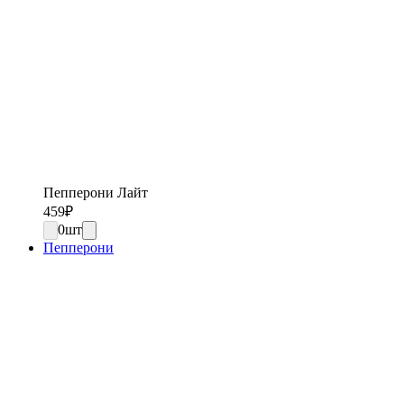
Пепперони Лайт
459
₽
0
шт
Пепперони