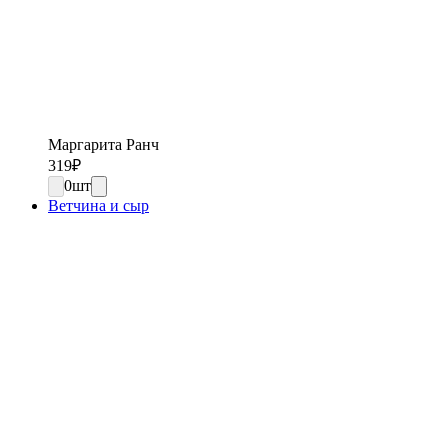
Маргарита Ранч
319
₽
0
шт
Ветчина и сыр