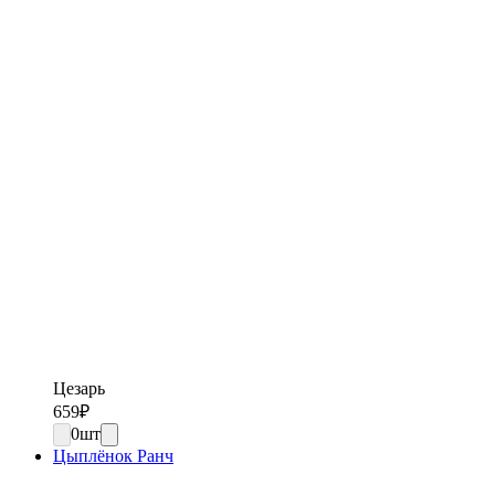
Цезарь
659
₽
0
шт
Цыплёнок Ранч