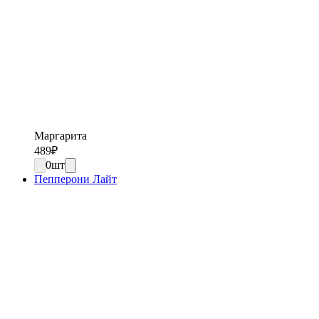
Маргарита
489
₽
0
шт
Пепперони Лайт