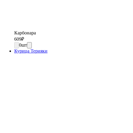
Карбонара
609
₽
0
шт
Курица Терияки