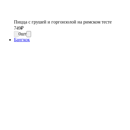
Пицца с грушей и горгонзолой на римском тесте
749
₽
0
шт
Бангкок