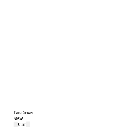
Гавайская
569
₽
0
шт