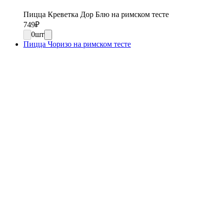
Пицца Креветка Дор Блю на римском тесте
749
₽
0
шт
Пицца Чоризо на римском тесте