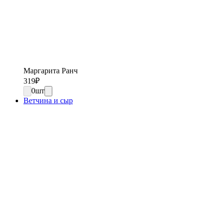
Маргарита Ранч
319
₽
0
шт
Ветчина и сыр