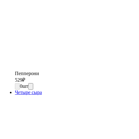
Пепперони
529
₽
0
шт
Четыре сыра