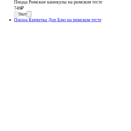
Пицца Римские каникулы на римском тесте
749
₽
0
шт
Пицца Креветка Дор Блю на римском тесте