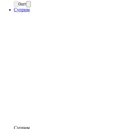
0
шт
Суприм
Суприм