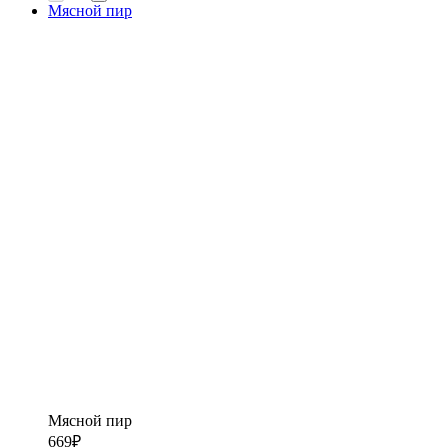
Мясной пир
Мясной пир
669
₽