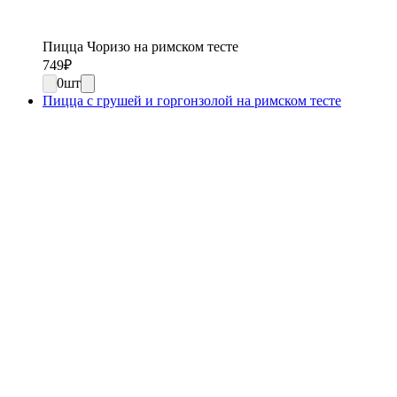
Пицца Чоризо на римском тесте
749
₽
0
шт
Пицца с грушей и горгонзолой на римском тесте