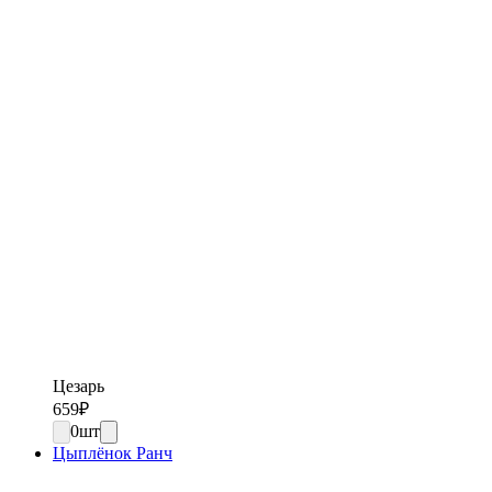
Цезарь
659
₽
0
шт
Цыплёнок Ранч