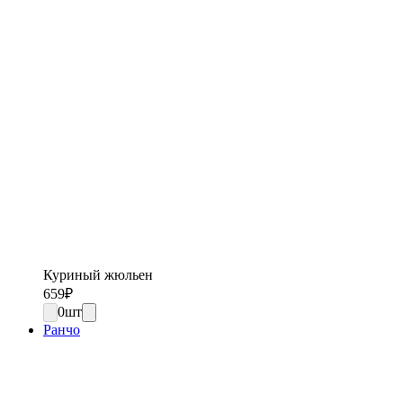
Куриный жюльен
659
₽
0
шт
Ранчо