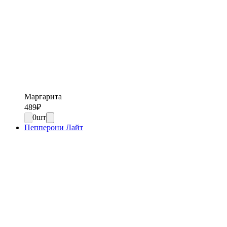
Маргарита
489
₽
0
шт
Пепперони Лайт