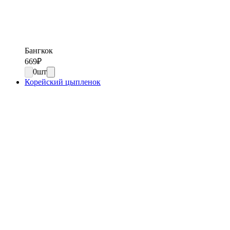
Бангкок
669
₽
0
шт
Корейский цыпленок