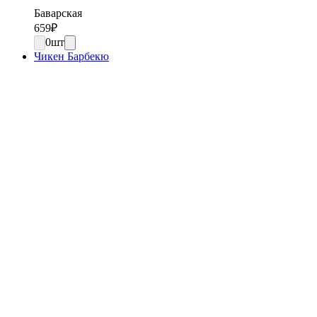
Баварская
659
₽
0
шт
Чикен Барбекю