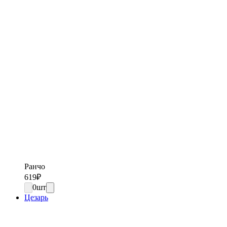
Ранчо
619
₽
0
шт
Цезарь