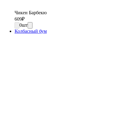
Чикен Барбекю
609
₽
0
шт
Колбасный бум