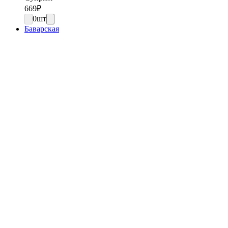
669
₽
0
шт
Баварская