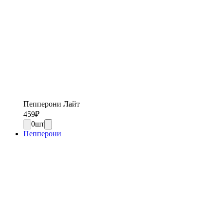
Пепперони Лайт
459
₽
0
шт
Пепперони