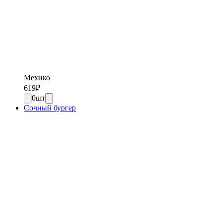
Мехико
619
₽
0
шт
Сочный бургер