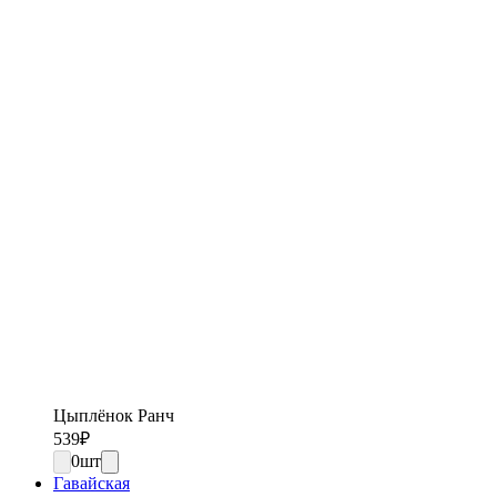
Цыплёнок Ранч
539
₽
0
шт
Гавайская