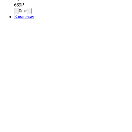
669
₽
0
шт
Баварская