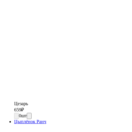
Цезарь
659
₽
0
шт
Цыплёнок Ранч