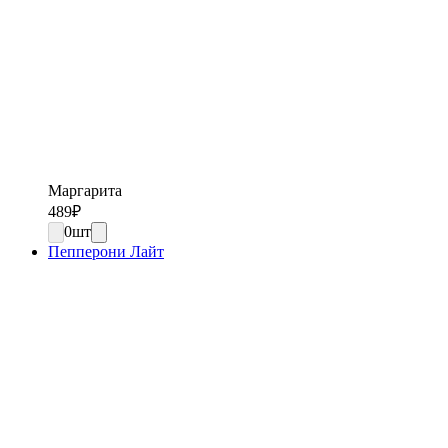
Маргарита
489
₽
0
шт
Пепперони Лайт