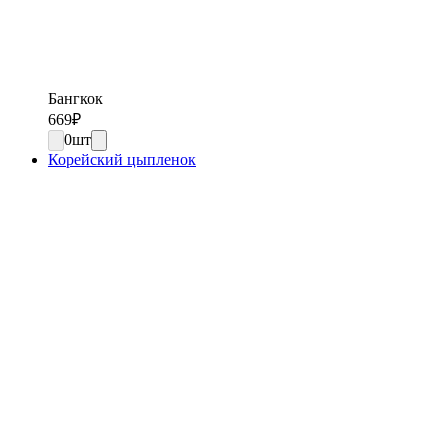
Бангкок
669
₽
0
шт
Корейский цыпленок