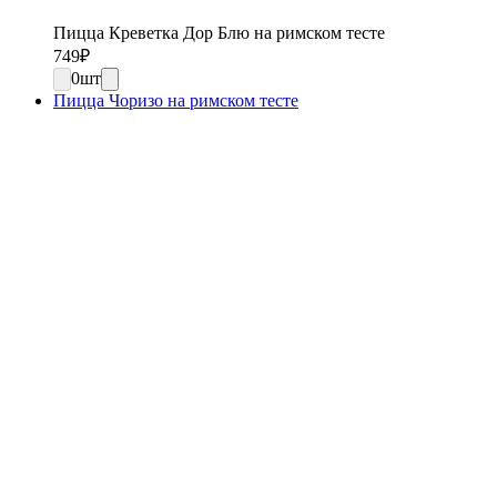
Пицца Креветка Дор Блю на римском тесте
749
₽
0
шт
Пицца Чоризо на римском тесте