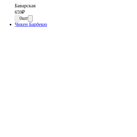
Баварская
659
₽
0
шт
Чикен Барбекю