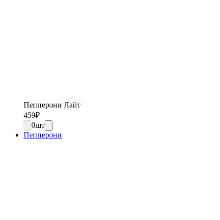
Пепперони Лайт
459
₽
0
шт
Пепперони