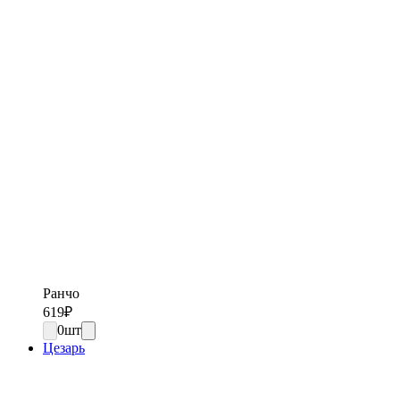
Ранчо
619
₽
0
шт
Цезарь