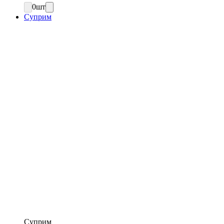
0
шт
Суприм
Суприм