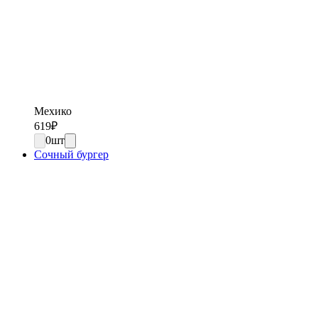
Мехико
619
₽
0
шт
Сочный бургер