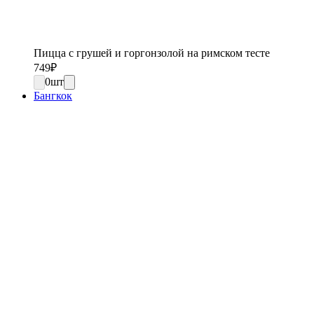
Пицца с грушей и горгонзолой на римском тесте
749
₽
0
шт
Бангкок