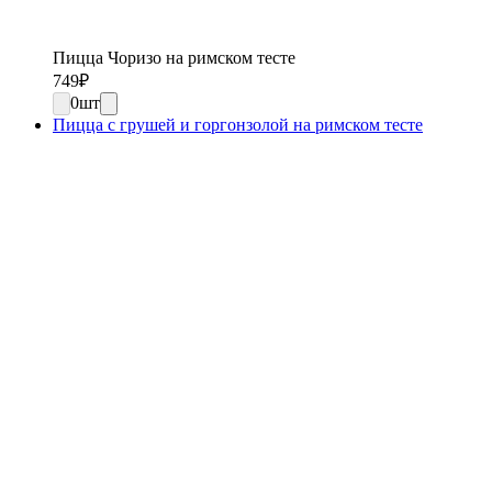
Пицца Чоризо на римском тесте
749
₽
0
шт
Пицца с грушей и горгонзолой на римском тесте