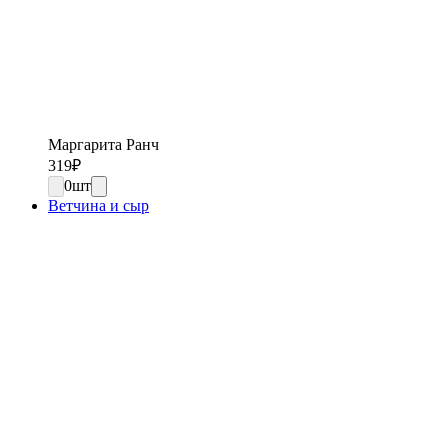
Маргарита Ранч
319
₽
0
шт
Ветчина и сыр