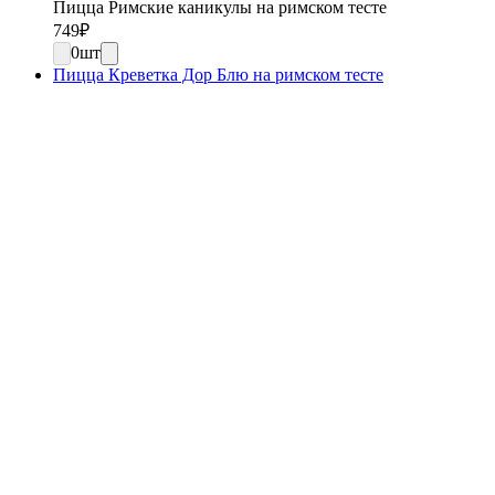
Пицца Римские каникулы на римском тесте
749
₽
0
шт
Пицца Креветка Дор Блю на римском тесте