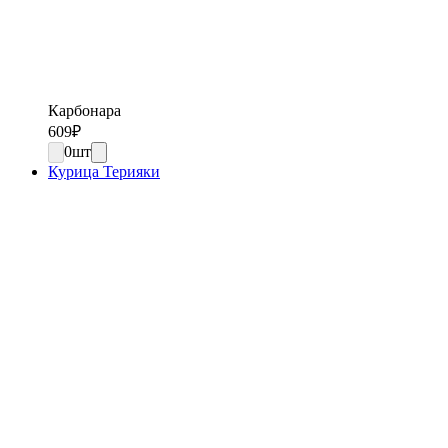
Карбонара
609
₽
0
шт
Курица Терияки