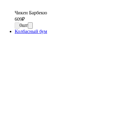
Чикен Барбекю
609
₽
0
шт
Колбасный бум