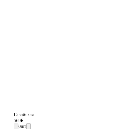
Гавайская
569
₽
0
шт