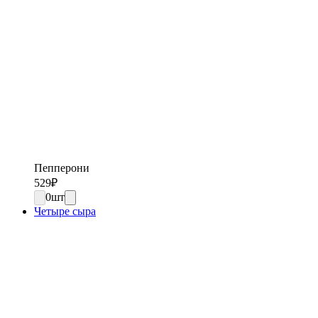
Пепперони
529
₽
0
шт
Четыре сыра