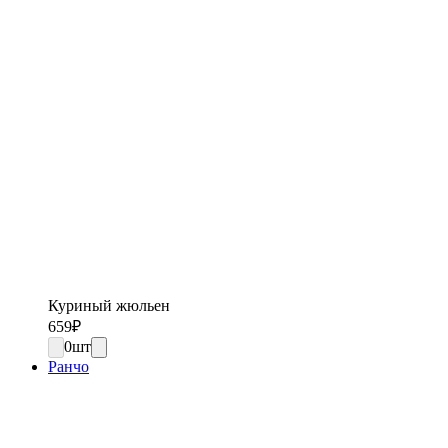
Куриный жюльен
659
₽
0
шт
Ранчо