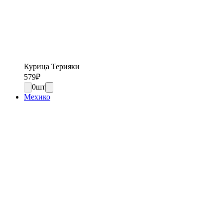
Курица Терияки
579
₽
0
шт
Мехико