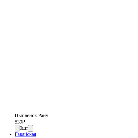
Цыплёнок Ранч
539
₽
0
шт
Гавайская