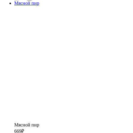
Мясной пир
Мясной пир
669
₽