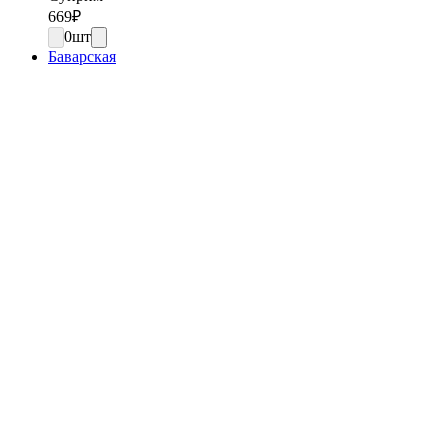
669
₽
0
шт
Баварская