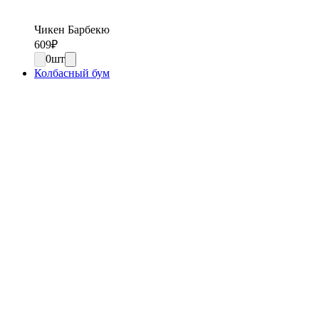
Чикен Барбекю
609
₽
0
шт
Колбасный бум