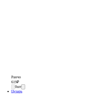
Ранчо
619
₽
0
шт
Цезарь