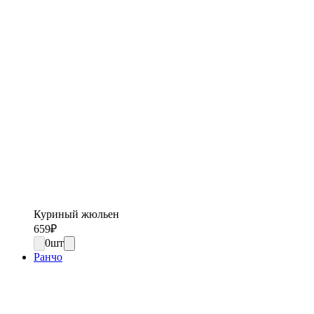
Куриный жюльен
659
₽
0
шт
Ранчо