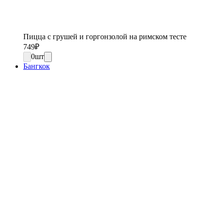
Пицца с грушей и горгонзолой на римском тесте
749
₽
0
шт
Бангкок