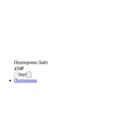
Пепперони Лайт
459
₽
0
шт
Пепперони