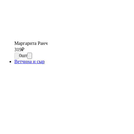
Маргарита Ранч
319
₽
0
шт
Ветчина и сыр