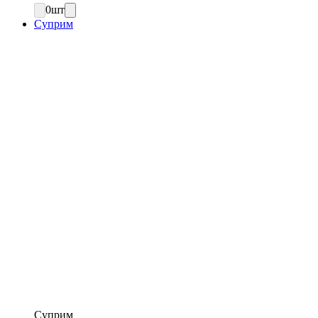
0
шт
Суприм
Суприм