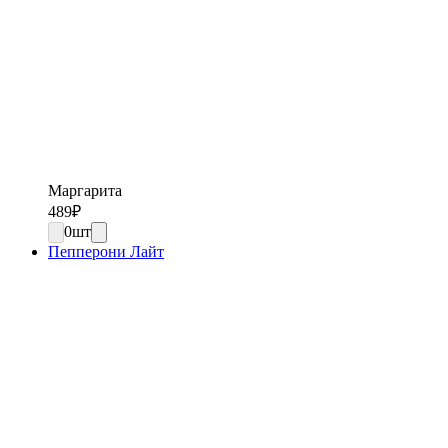
Маргарита
489
₽
0
шт
Пепперони Лайт