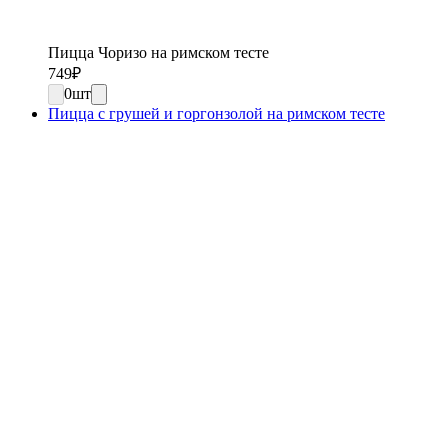
Пицца Чоризо на римском тесте
749
₽
0
шт
Пицца с грушей и горгонзолой на римском тесте