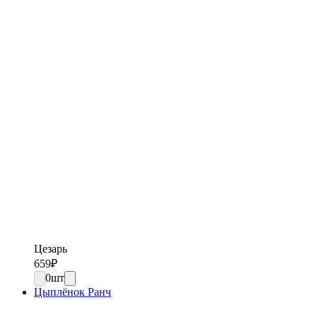
Цезарь
659
₽
0
шт
Цыплёнок Ранч