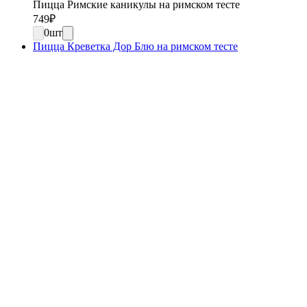
Пицца Римские каникулы на римском тесте
749
₽
0
шт
Пицца Креветка Дор Блю на римском тесте