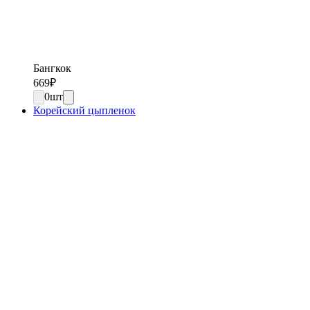
Бангкок
669
₽
0
шт
Корейский цыпленок