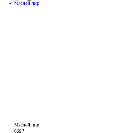
Мясной пир
Мясной пир
669
₽