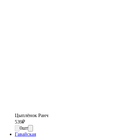
Цыплёнок Ранч
539
₽
0
шт
Гавайская