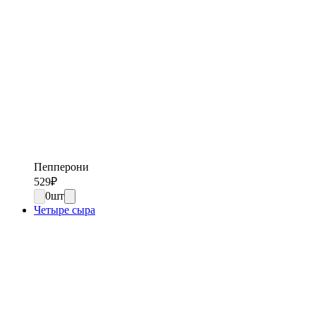
Пепперони
529
₽
0
шт
Четыре сыра