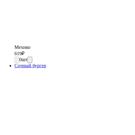
Мехико
619
₽
0
шт
Сочный бургер