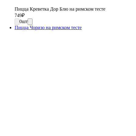
Пицца Креветка Дор Блю на римском тесте
749
₽
0
шт
Пицца Чоризо на римском тесте