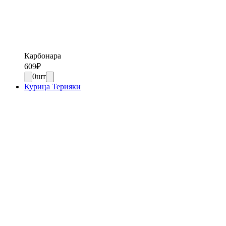
Карбонара
609
₽
0
шт
Курица Терияки