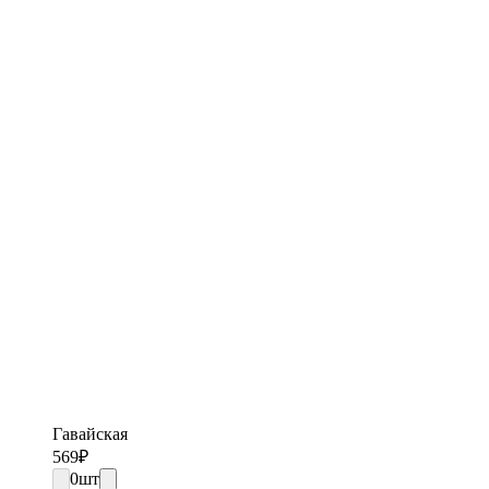
Гавайская
569
₽
0
шт