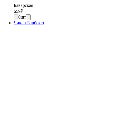
Баварская
659
₽
0
шт
Чикен Барбекю