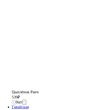
Цыплёнок Ранч
539
₽
0
шт
Гавайская