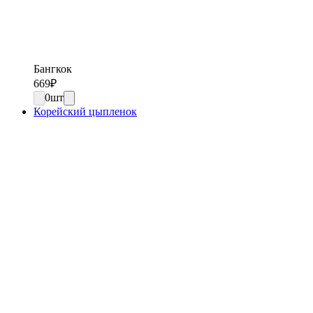
Бангкок
669
₽
0
шт
Корейский цыпленок