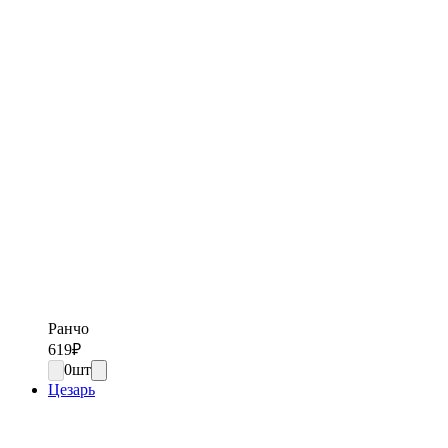
Ранчо
619
₽
0
шт
Цезарь