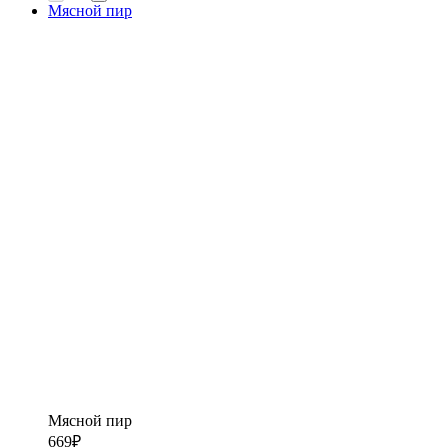
Мясной пир
Мясной пир
669
₽