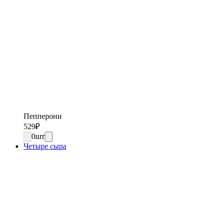
Пепперони
529
₽
0
шт
Четыре сыра