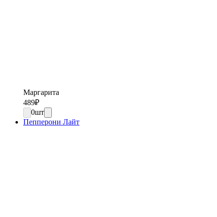
Маргарита
489
₽
0
шт
Пепперони Лайт