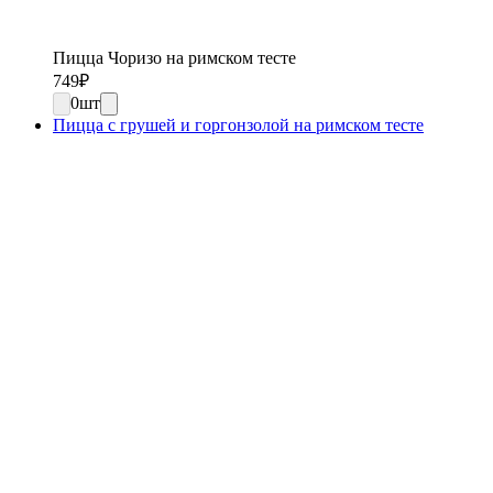
Пицца Чоризо на римском тесте
749
₽
0
шт
Пицца с грушей и горгонзолой на римском тесте