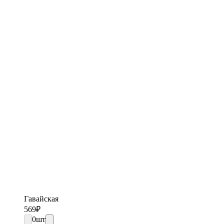
Гавайская
569
₽
0
шт