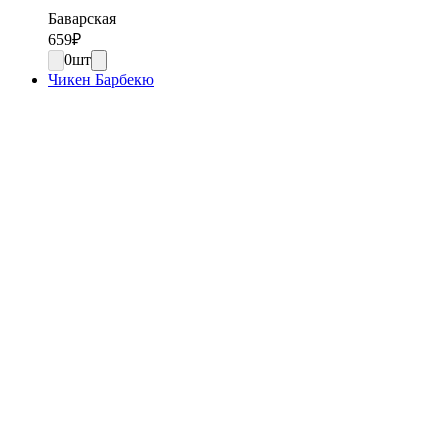
Баварская
659
₽
0
шт
Чикен Барбекю