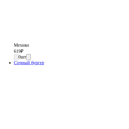
Мехико
619
₽
0
шт
Сочный бургер