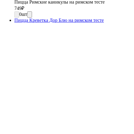
Пицца Римские каникулы на римском тесте
749
₽
0
шт
Пицца Креветка Дор Блю на римском тесте