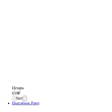
Цезарь
659
₽
0
шт
Цыплёнок Ранч