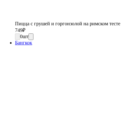
Пицца с грушей и горгонзолой на римском тесте
749
₽
0
шт
Бангкок