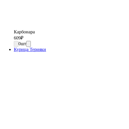
Карбонара
609
₽
0
шт
Курица Терияки