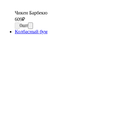
Чикен Барбекю
609
₽
0
шт
Колбасный бум