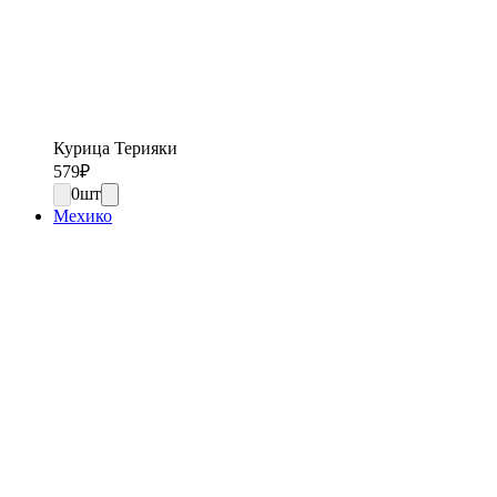
Курица Терияки
579
₽
0
шт
Мехико