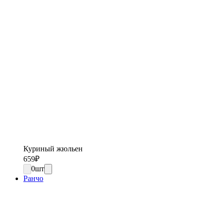
Куриный жюльен
659
₽
0
шт
Ранчо