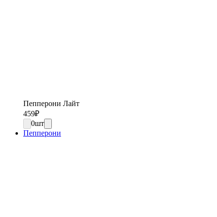
Пепперони Лайт
459
₽
0
шт
Пепперони