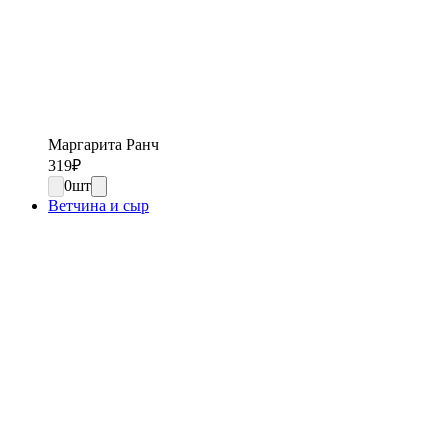
Маргарита Ранч
319
₽
0
шт
Ветчина и сыр