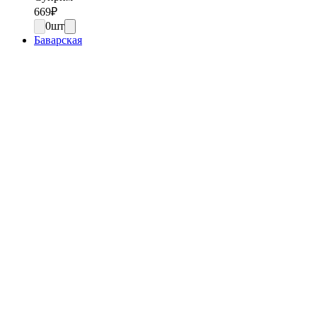
669
₽
0
шт
Баварская