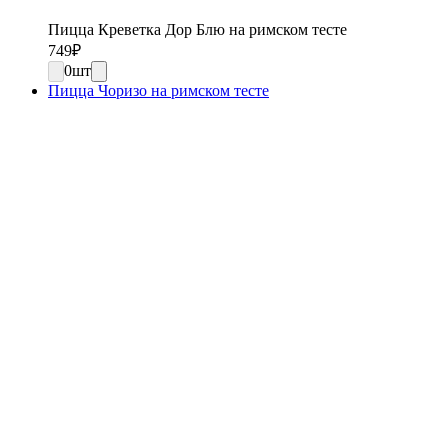
Пицца Креветка Дор Блю на римском тесте
749
₽
0
шт
Пицца Чоризо на римском тесте