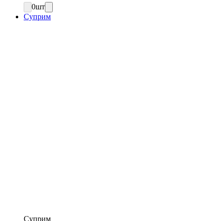
0
шт
Суприм
Суприм