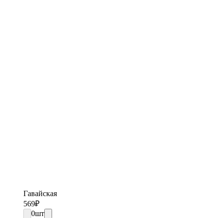
Гавайская
569
₽
0
шт