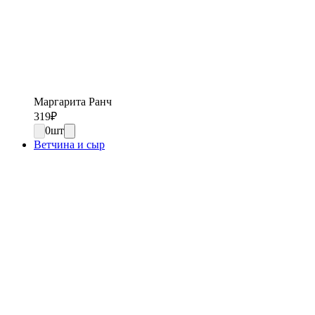
Маргарита Ранч
319
₽
0
шт
Ветчина и сыр