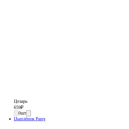
Цезарь
659
₽
0
шт
Цыплёнок Ранч