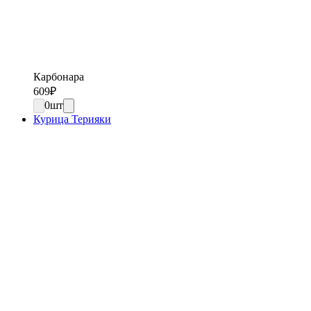
Карбонара
609
₽
0
шт
Курица Терияки