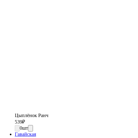
Цыплёнок Ранч
539
₽
0
шт
Гавайская