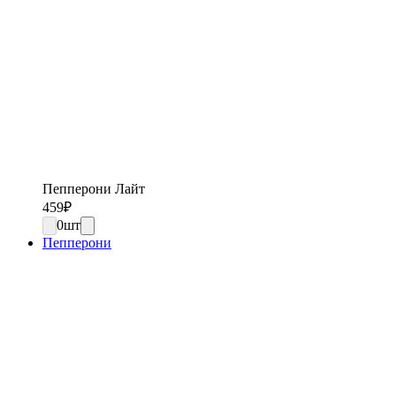
Пепперони Лайт
459
₽
0
шт
Пепперони