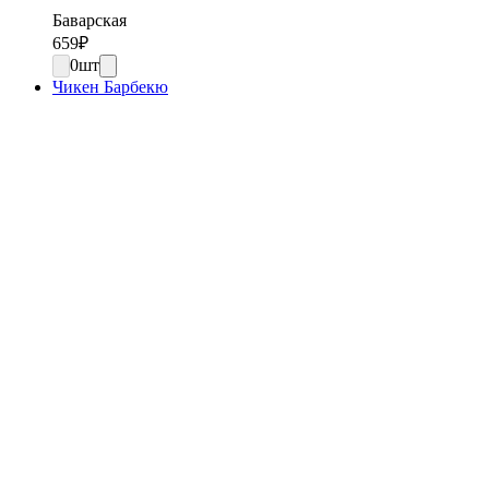
Баварская
659
₽
0
шт
Чикен Барбекю