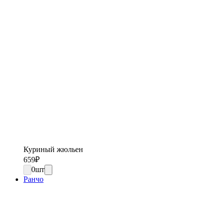
Куриный жюльен
659
₽
0
шт
Ранчо