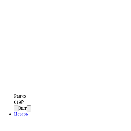
Ранчо
619
₽
0
шт
Цезарь