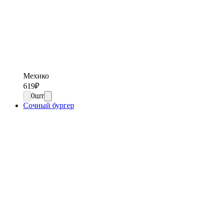
Мехико
619
₽
0
шт
Сочный бургер