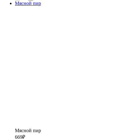
Мясной пир
Мясной пир
669
₽