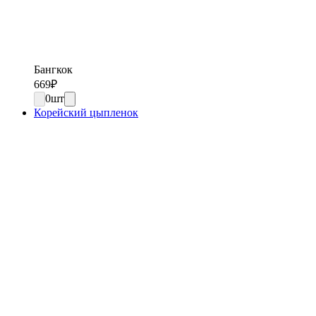
Бангкок
669
₽
0
шт
Корейский цыпленок