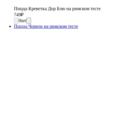
Пицца Креветка Дор Блю на римском тесте
749
₽
0
шт
Пицца Чоризо на римском тесте