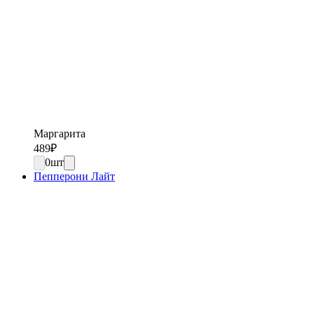
Маргарита
489
₽
0
шт
Пепперони Лайт