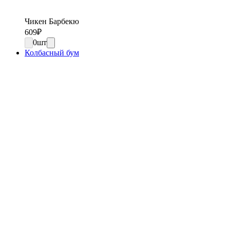
Чикен Барбекю
609
₽
0
шт
Колбасный бум