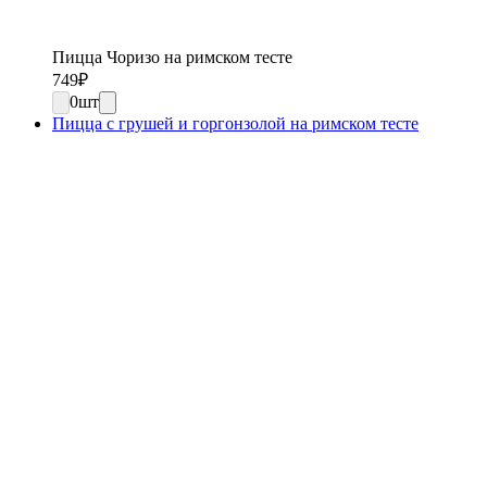
Пицца Чоризо на римском тесте
749
₽
0
шт
Пицца с грушей и горгонзолой на римском тесте