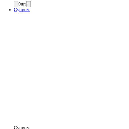
0
шт
Суприм
Суприм