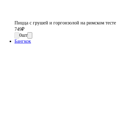
Пицца с грушей и горгонзолой на римском тесте
749
₽
0
шт
Бангкок