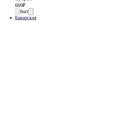
669
₽
0
шт
Баварская