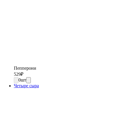
Пепперони
529
₽
0
шт
Четыре сыра