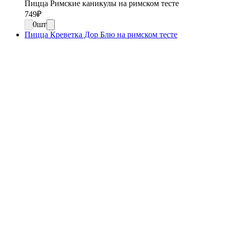
Пицца Римские каникулы на римском тесте
749
₽
0
шт
Пицца Креветка Дор Блю на римском тесте