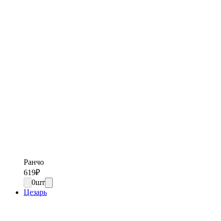
Ранчо
619
₽
0
шт
Цезарь