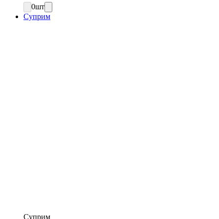
0
шт
Суприм
Суприм