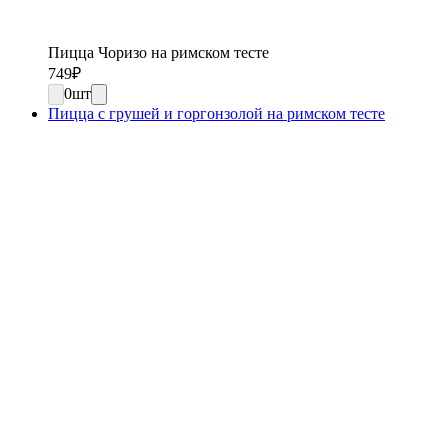
Пицца Чоризо на римском тесте
749
₽
0
шт
Пицца с грушей и горгонзолой на римском тесте