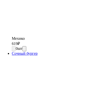
Мехико
619
₽
0
шт
Сочный бургер