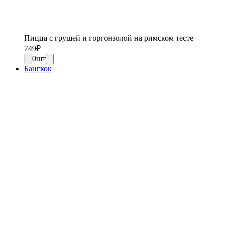
Пицца с грушей и горгонзолой на римском тесте
749
₽
0
шт
Бангкок