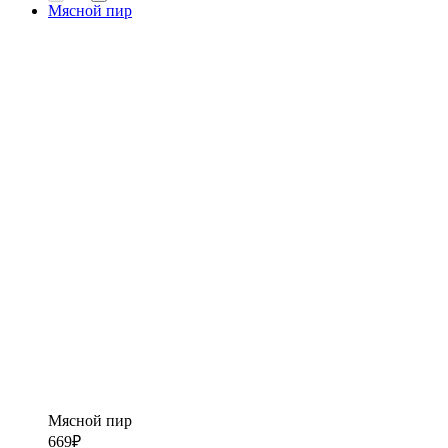
Мясной пир
Мясной пир
669
₽