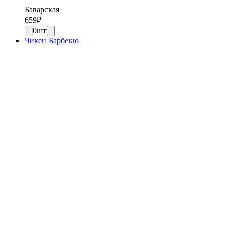
Баварская
659
₽
0
шт
Чикен Барбекю