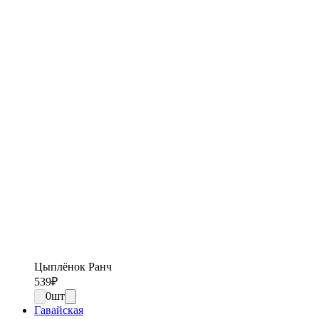
Цыплёнок Ранч
539
₽
0
шт
Гавайская