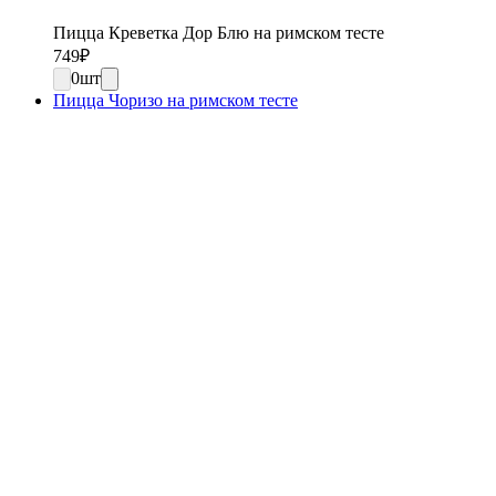
Пицца Креветка Дор Блю на римском тесте
749
₽
0
шт
Пицца Чоризо на римском тесте