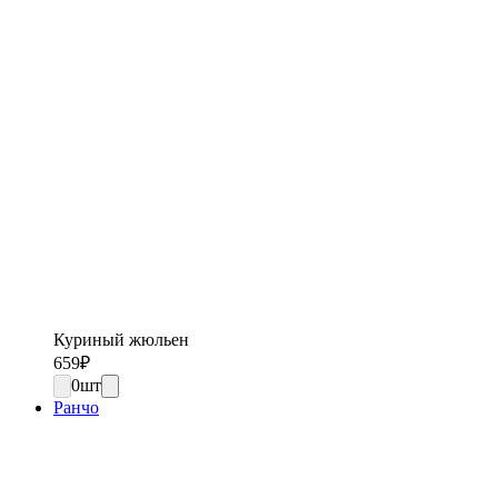
Куриный жюльен
659
₽
0
шт
Ранчо