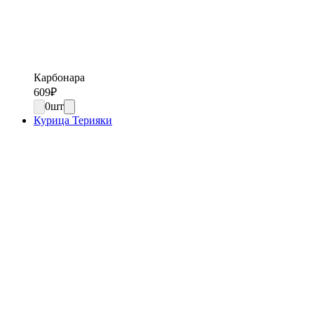
Карбонара
609
₽
0
шт
Курица Терияки