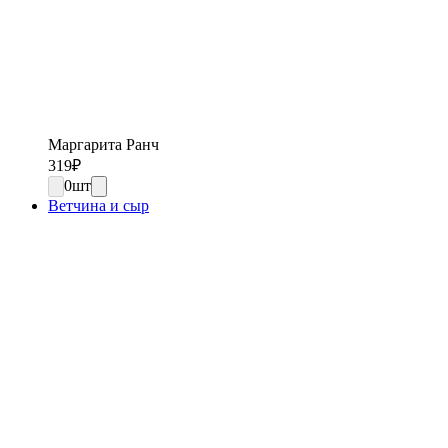
Маргарита Ранч
319
₽
0
шт
Ветчина и сыр