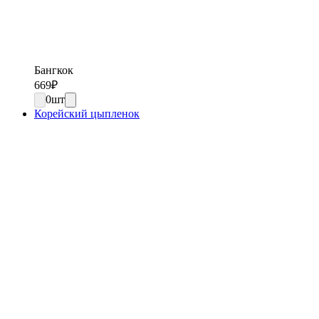
Бангкок
669
₽
0
шт
Корейский цыпленок