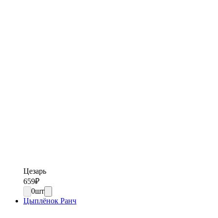
Цезарь
659
₽
0
шт
Цыплёнок Ранч