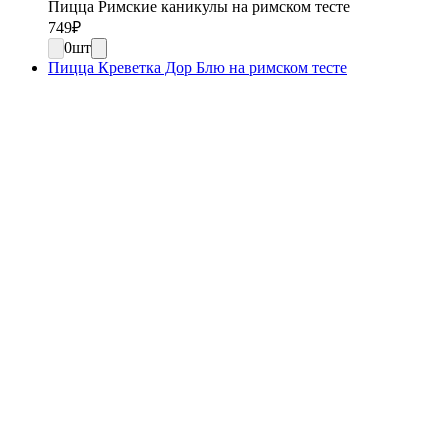
Пицца Римские каникулы на римском тесте
749
₽
0
шт
Пицца Креветка Дор Блю на римском тесте