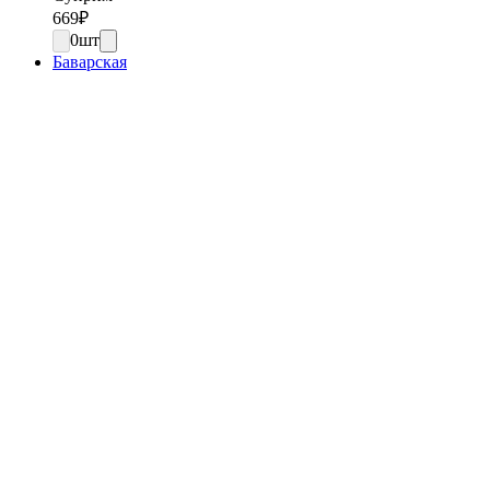
669
₽
0
шт
Баварская