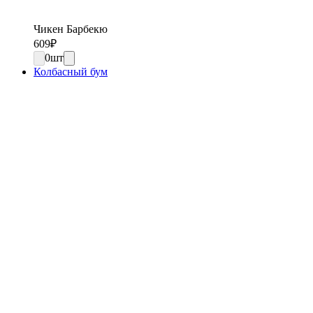
Чикен Барбекю
609
₽
0
шт
Колбасный бум