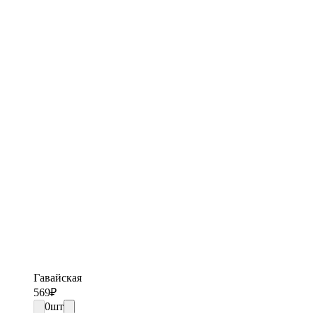
Гавайская
569
₽
0
шт