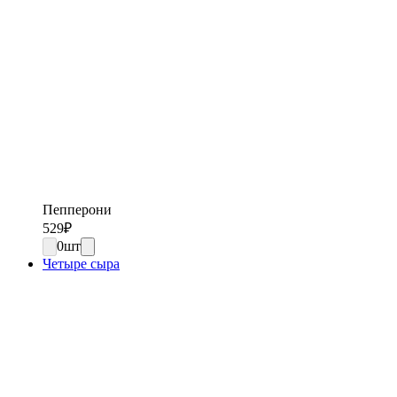
Пепперони
529
₽
0
шт
Четыре сыра