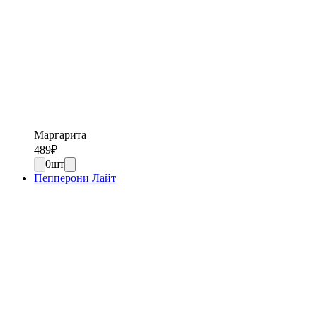
Маргарита
489
₽
0
шт
Пепперони Лайт