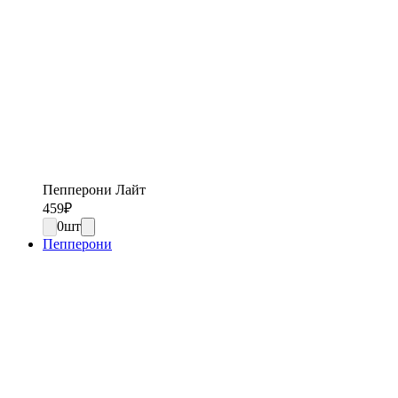
Пепперони Лайт
459
₽
0
шт
Пепперони