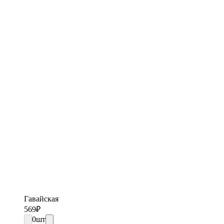
Гавайская
569
₽
0
шт