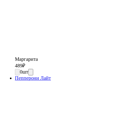
Маргарита
489
₽
0
шт
Пепперони Лайт