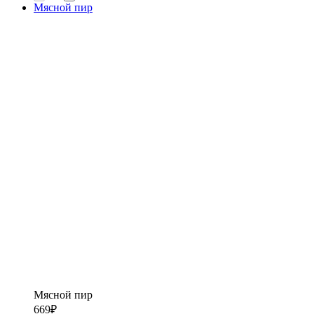
Мясной пир
Мясной пир
669
₽