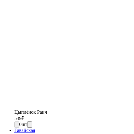
Цыплёнок Ранч
539
₽
0
шт
Гавайская