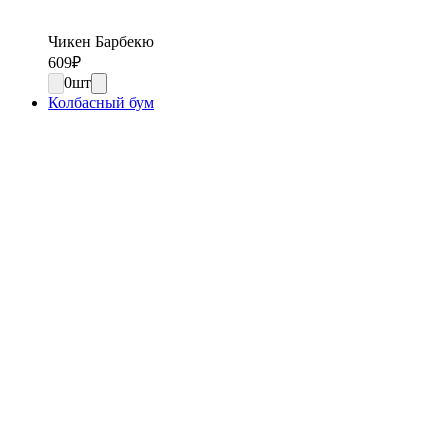
Чикен Барбекю
609
₽
0
шт
Колбасный бум