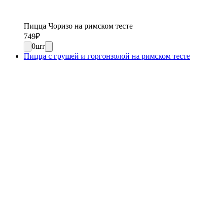
Пицца Чоризо на римском тесте
749
₽
0
шт
Пицца с грушей и горгонзолой на римском тесте