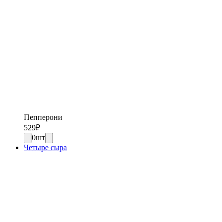
Пепперони
529
₽
0
шт
Четыре сыра