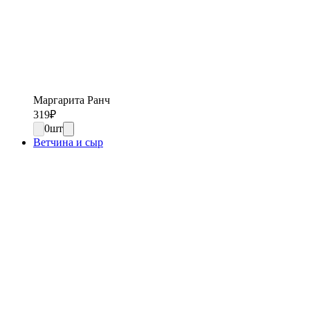
Маргарита Ранч
319
₽
0
шт
Ветчина и сыр