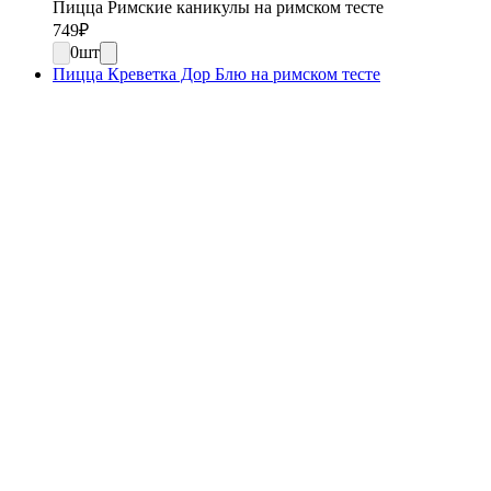
Пицца Римские каникулы на римском тесте
749
₽
0
шт
Пицца Креветка Дор Блю на римском тесте