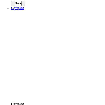
0
шт
Суприм
Суприм