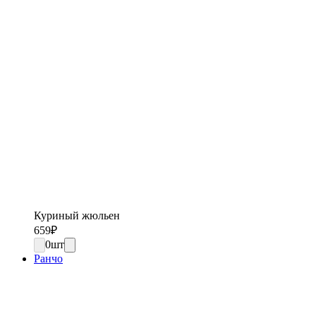
Куриный жюльен
659
₽
0
шт
Ранчо