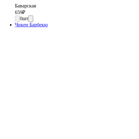
Баварская
659
₽
0
шт
Чикен Барбекю