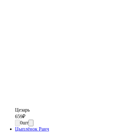
Цезарь
659
₽
0
шт
Цыплёнок Ранч