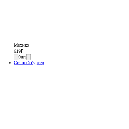
Мехико
619
₽
0
шт
Сочный бургер