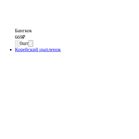
Бангкок
669
₽
0
шт
Корейский цыпленок