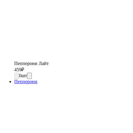
Пепперони Лайт
459
₽
0
шт
Пепперони