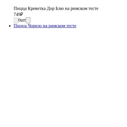
Пицца Креветка Дор Блю на римском тесте
749
₽
0
шт
Пицца Чоризо на римском тесте