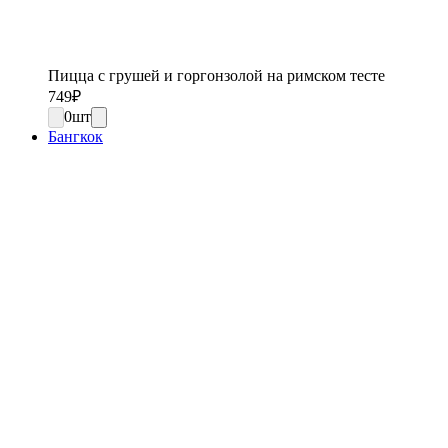
Пицца с грушей и горгонзолой на римском тесте
749
₽
0
шт
Бангкок