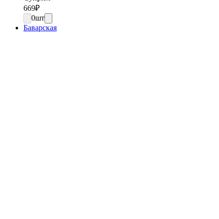
669
₽
0
шт
Баварская