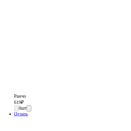
Ранчо
619
₽
0
шт
Цезарь