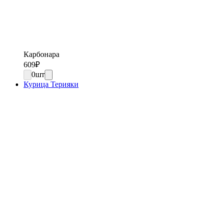
Карбонара
609
₽
0
шт
Курица Терияки