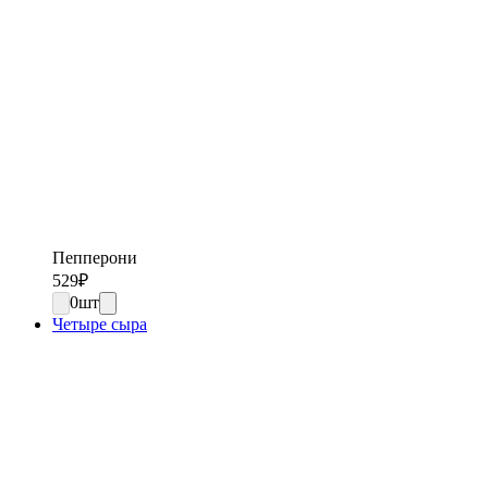
Пепперони
529
₽
0
шт
Четыре сыра