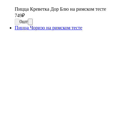
Пицца Креветка Дор Блю на римском тесте
749
₽
0
шт
Пицца Чоризо на римском тесте