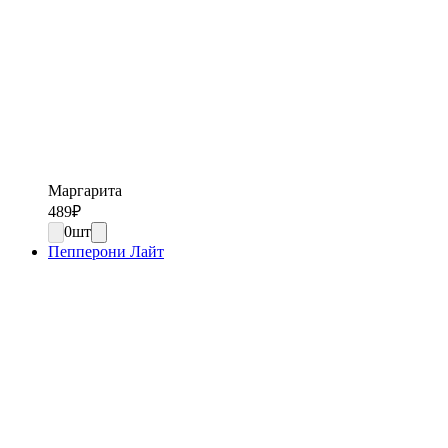
Маргарита
489
₽
0
шт
Пепперони Лайт