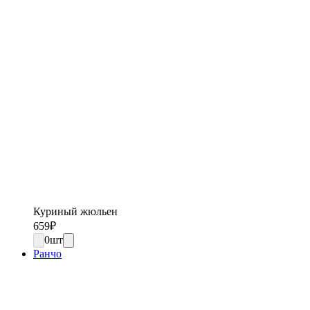
Куриный жюльен
659
₽
0
шт
Ранчо