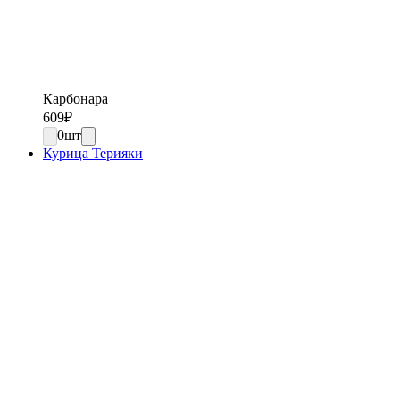
Карбонара
609
₽
0
шт
Курица Терияки