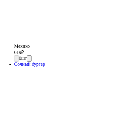
Мехико
619
₽
0
шт
Сочный бургер