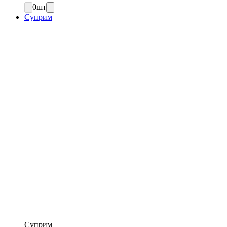
0
шт
Суприм
Суприм