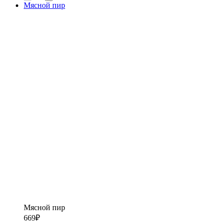
Мясной пир
Мясной пир
669
₽