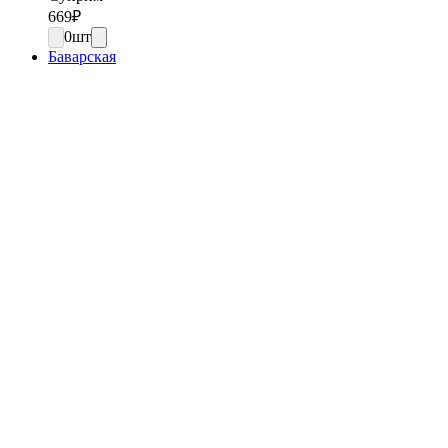
669
₽
0
шт
Баварская