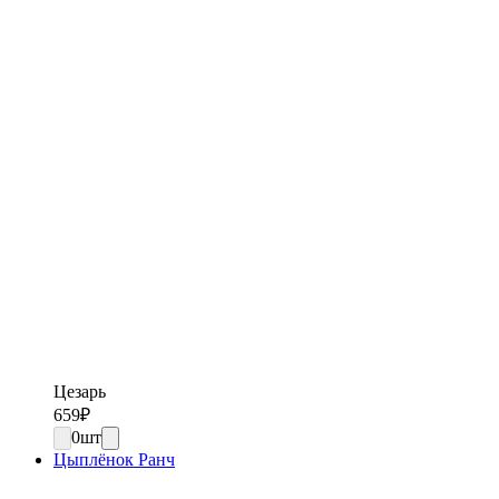
Цезарь
659
₽
0
шт
Цыплёнок Ранч