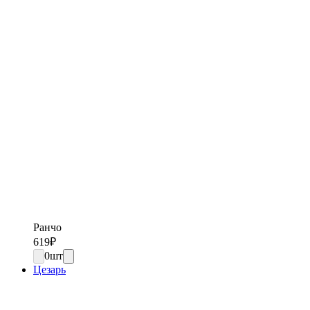
Ранчо
619
₽
0
шт
Цезарь