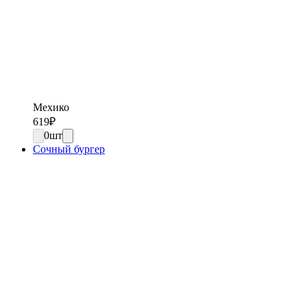
Мехико
619
₽
0
шт
Сочный бургер