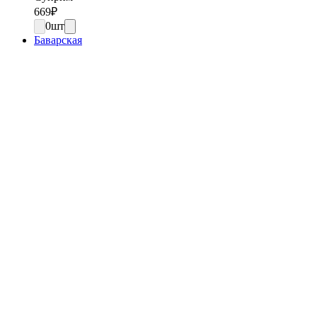
669
₽
0
шт
Баварская