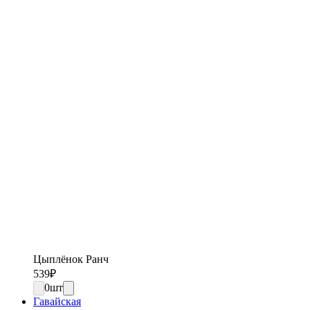
Цыплёнок Ранч
539
₽
0
шт
Гавайская