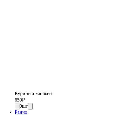
Куриный жюльен
659
₽
0
шт
Ранчо