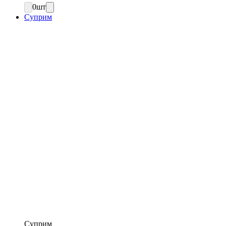
0
шт
Суприм
Суприм