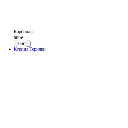
Карбонара
609
₽
0
шт
Курица Терияки