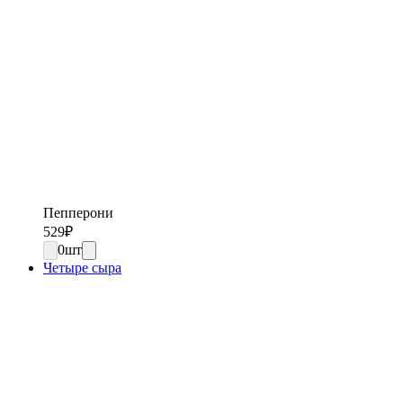
Пепперони
529
₽
0
шт
Четыре сыра