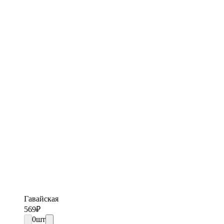
Гавайская
569
₽
0
шт