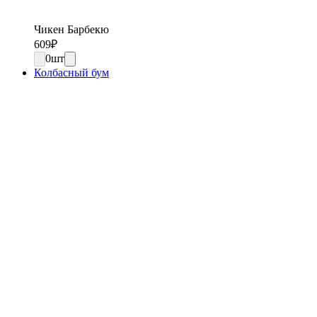
Чикен Барбекю
609
₽
0
шт
Колбасный бум