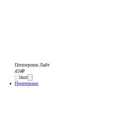
Пепперони Лайт
459
₽
0
шт
Пепперони