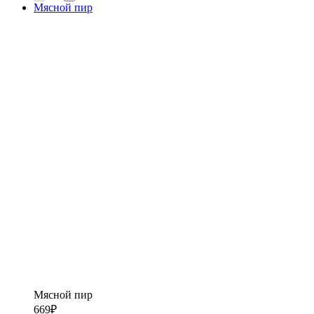
Мясной пир
Мясной пир
669
₽