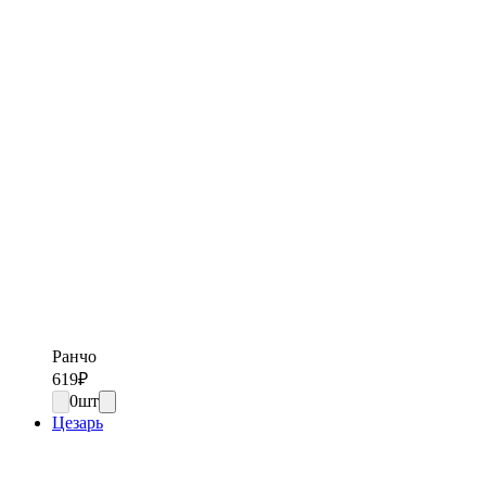
Ранчо
619
₽
0
шт
Цезарь