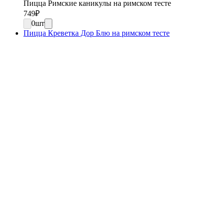
Пицца Римские каникулы на римском тесте
749
₽
0
шт
Пицца Креветка Дор Блю на римском тесте