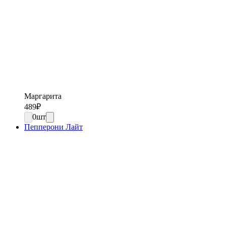
Маргарита
489
₽
0
шт
Пепперони Лайт