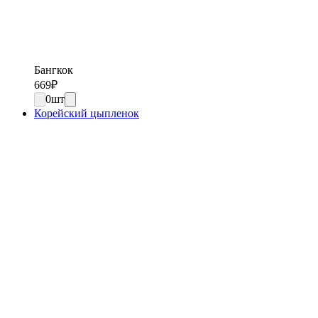
Бангкок
669
₽
0
шт
Корейский цыпленок