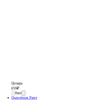
Цезарь
659
₽
0
шт
Цыплёнок Ранч