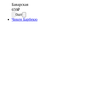
Баварская
659
₽
0
шт
Чикен Барбекю