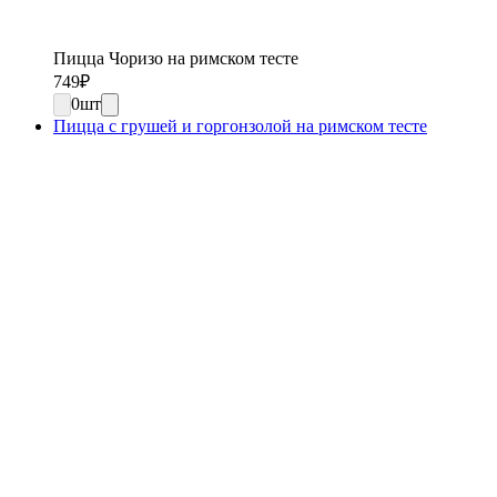
Пицца Чоризо на римском тесте
749
₽
0
шт
Пицца с грушей и горгонзолой на римском тесте