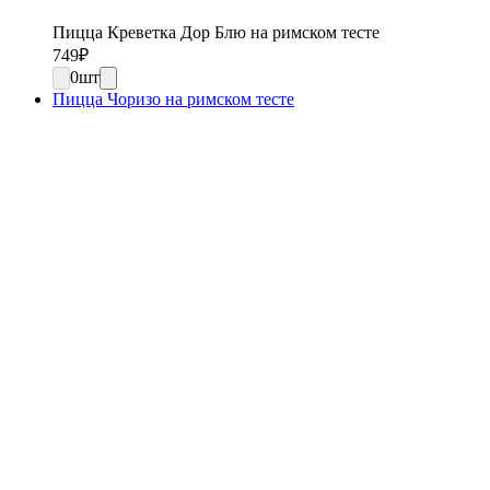
Пицца Креветка Дор Блю на римском тесте
749
₽
0
шт
Пицца Чоризо на римском тесте