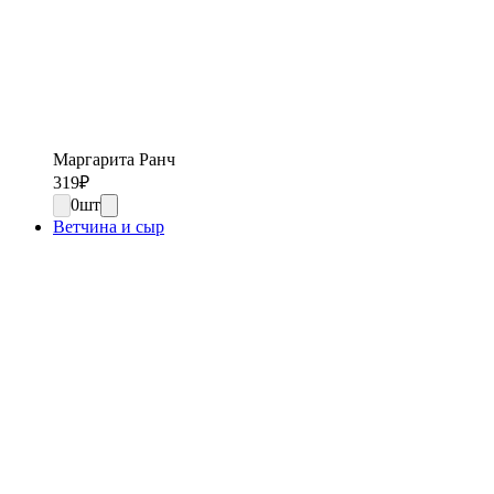
Маргарита Ранч
319
₽
0
шт
Ветчина и сыр