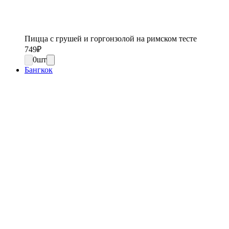
Пицца с грушей и горгонзолой на римском тесте
749
₽
0
шт
Бангкок