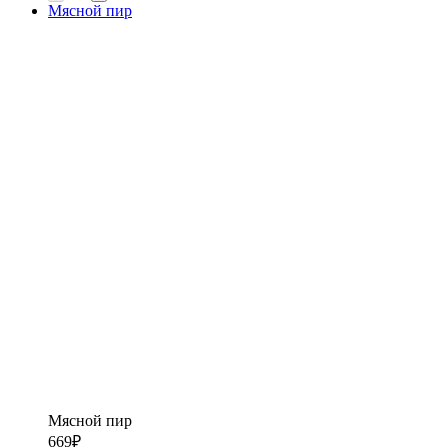
Мясной пир
Мясной пир
669
₽