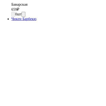
Баварская
659
₽
0
шт
Чикен Барбекю