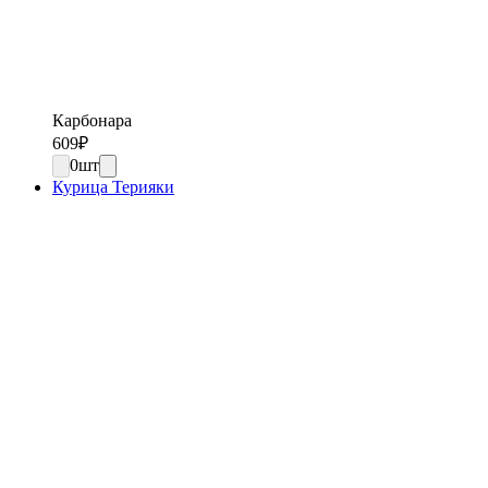
Карбонара
609
₽
0
шт
Курица Терияки