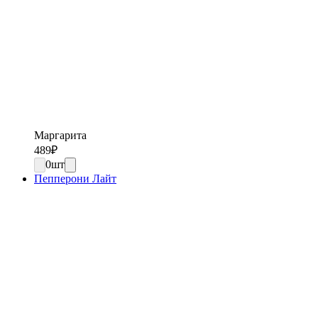
Маргарита
489
₽
0
шт
Пепперони Лайт