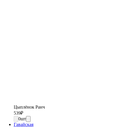
Цыплёнок Ранч
539
₽
0
шт
Гавайская