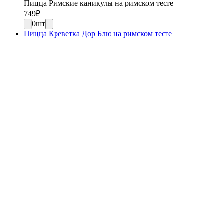
Пицца Римские каникулы на римском тесте
749
₽
0
шт
Пицца Креветка Дор Блю на римском тесте