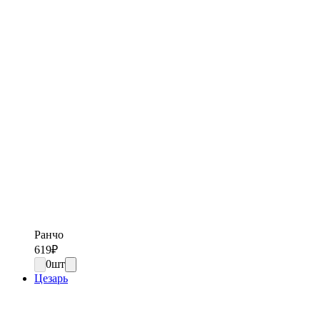
Ранчо
619
₽
0
шт
Цезарь