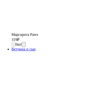
Маргарита Ранч
319
₽
0
шт
Ветчина и сыр