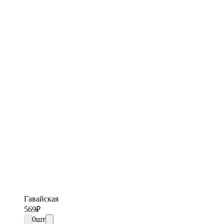
Гавайская
569
₽
0
шт