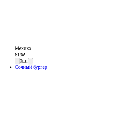
Мехико
619
₽
0
шт
Сочный бургер