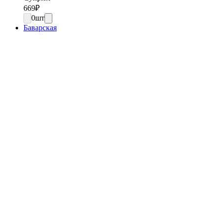
669
₽
0
шт
Баварская