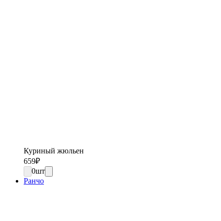
Куриный жюльен
659
₽
0
шт
Ранчо