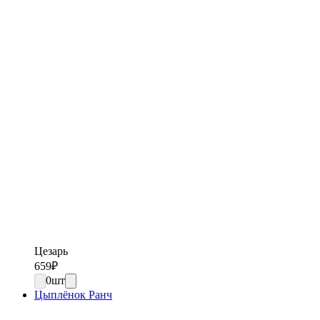
Цезарь
659
₽
0
шт
Цыплёнок Ранч