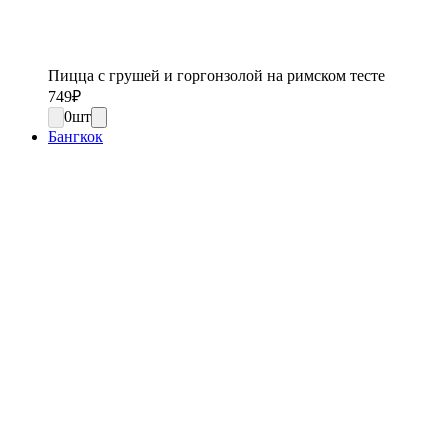
Пицца с грушей и горгонзолой на римском тесте
749
₽
0
шт
Бангкок