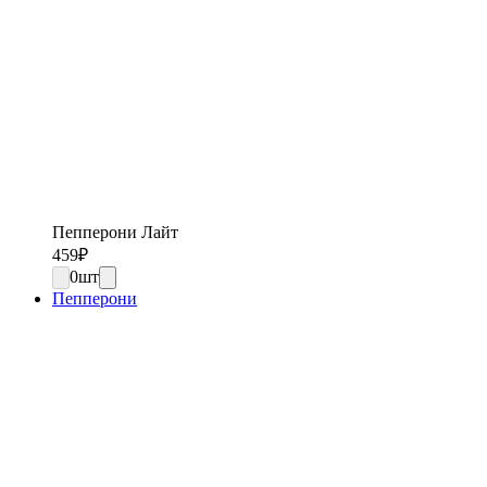
Пепперони Лайт
459
₽
0
шт
Пепперони