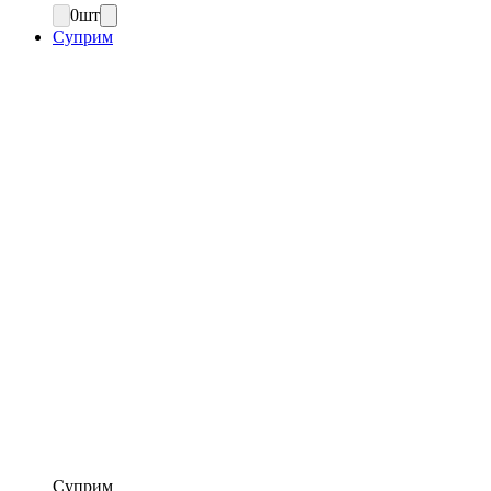
0
шт
Суприм
Суприм