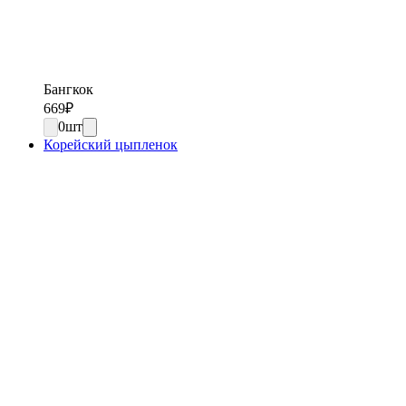
Бангкок
669
₽
0
шт
Корейский цыпленок