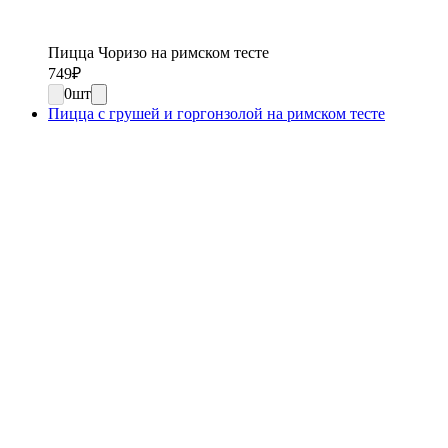
Пицца Чоризо на римском тесте
749
₽
0
шт
Пицца с грушей и горгонзолой на римском тесте