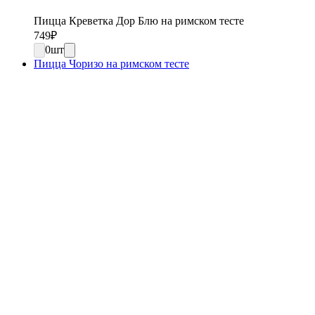
Пицца Креветка Дор Блю на римском тесте
749
₽
0
шт
Пицца Чоризо на римском тесте