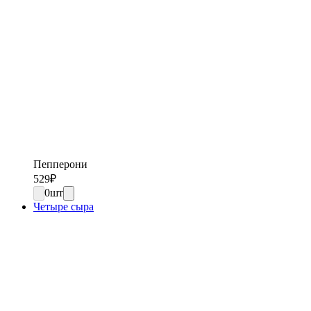
Пепперони
529
₽
0
шт
Четыре сыра