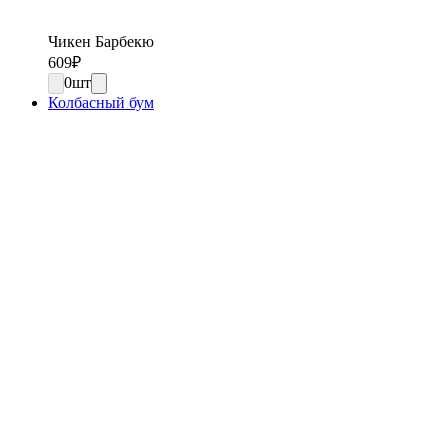
Чикен Барбекю
609
₽
0
шт
Колбасный бум