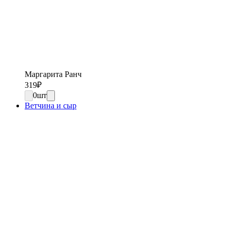
Маргарита Ранч
319
₽
0
шт
Ветчина и сыр