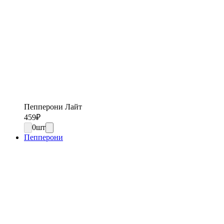
Пепперони Лайт
459
₽
0
шт
Пепперони