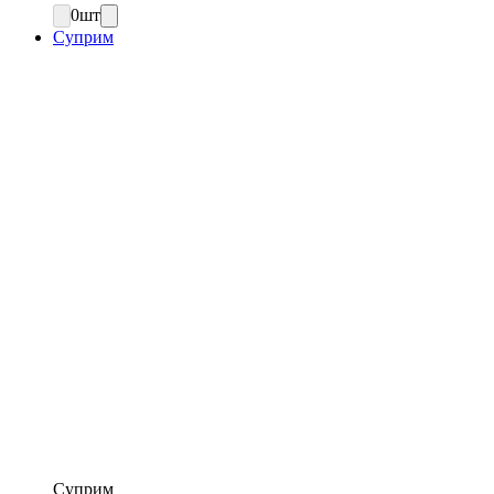
0
шт
Суприм
Суприм