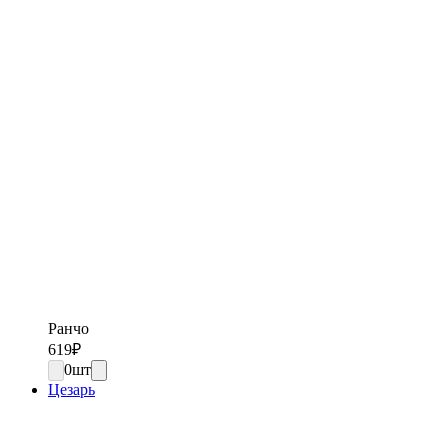
Ранчо
619
₽
0
шт
Цезарь