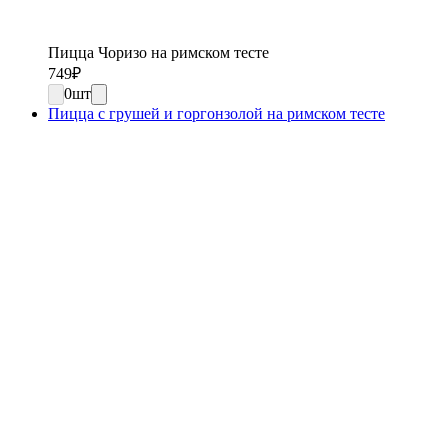
Пицца Чоризо на римском тесте
749
₽
0
шт
Пицца с грушей и горгонзолой на римском тесте