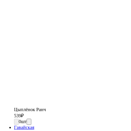
Цыплёнок Ранч
539
₽
0
шт
Гавайская