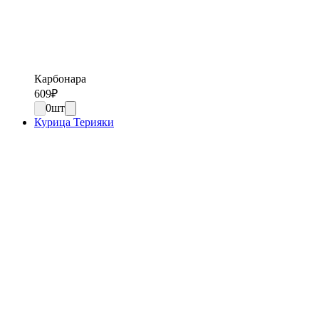
Карбонара
609
₽
0
шт
Курица Терияки