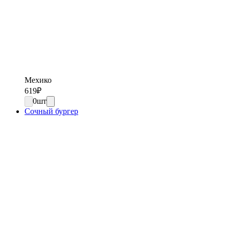
Мехико
619
₽
0
шт
Сочный бургер