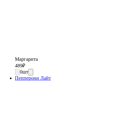
Маргарита
489
₽
0
шт
Пепперони Лайт