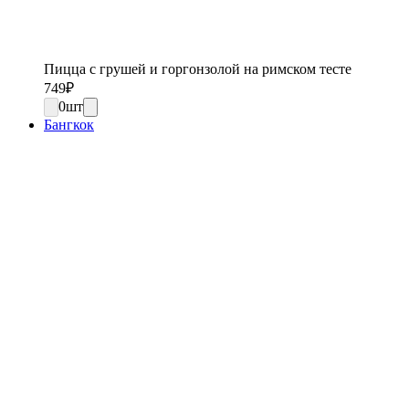
Пицца с грушей и горгонзолой на римском тесте
749
₽
0
шт
Бангкок