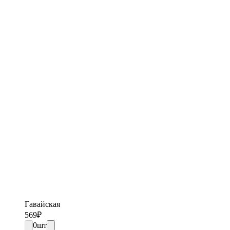
Гавайская
569
₽
0
шт