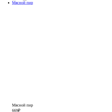
Мясной пир
Мясной пир
669
₽