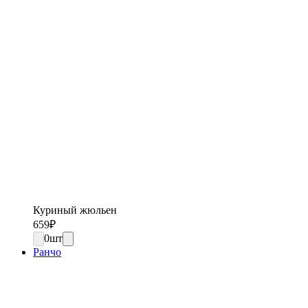
Куриный жюльен
659
₽
0
шт
Ранчо