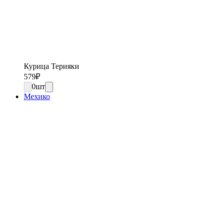
Курица Терияки
579
₽
0
шт
Мехико