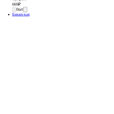
669
₽
0
шт
Баварская