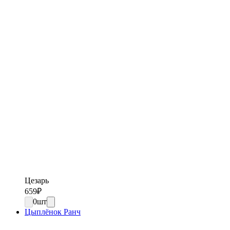
Цезарь
659
₽
0
шт
Цыплёнок Ранч