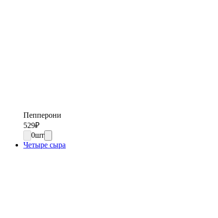
Пепперони
529
₽
0
шт
Четыре сыра