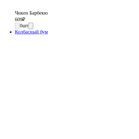
Чикен Барбекю
609
₽
0
шт
Колбасный бум