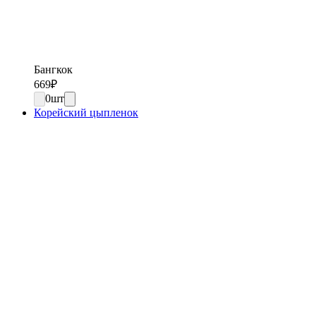
Бангкок
669
₽
0
шт
Корейский цыпленок