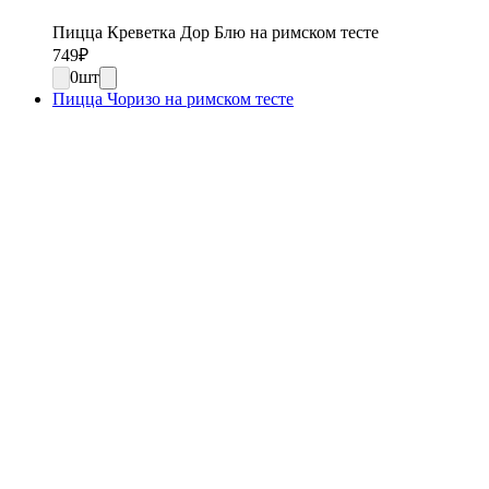
Пицца Креветка Дор Блю на римском тесте
749
₽
0
шт
Пицца Чоризо на римском тесте