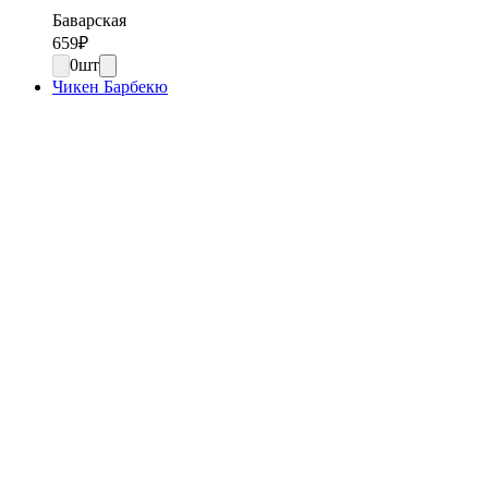
Баварская
659
₽
0
шт
Чикен Барбекю