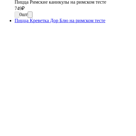
Пицца Римские каникулы на римском тесте
749
₽
0
шт
Пицца Креветка Дор Блю на римском тесте