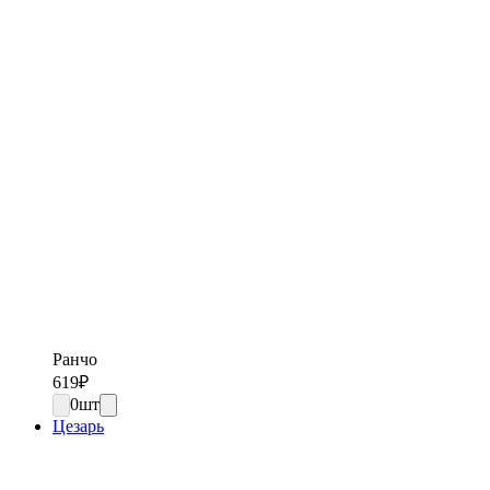
Ранчо
619
₽
0
шт
Цезарь