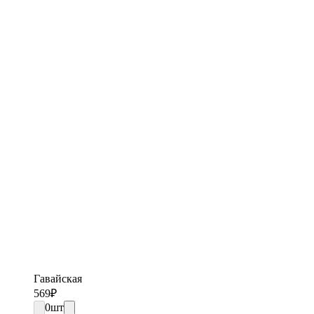
Гавайская
569
₽
0
шт