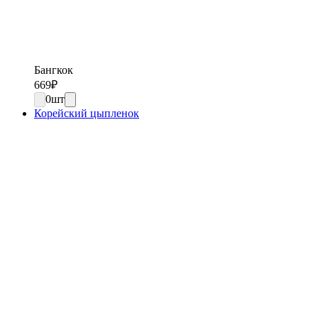
Бангкок
669
₽
0
шт
Корейский цыпленок