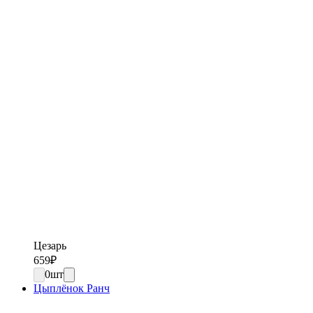
Цезарь
659
₽
0
шт
Цыплёнок Ранч