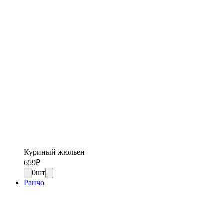
Куриный жюльен
659
₽
0
шт
Ранчо