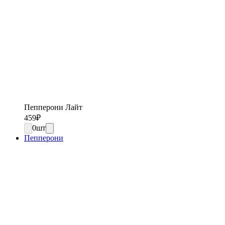
Пепперони Лайт
459
₽
0
шт
Пепперони