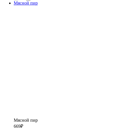
Мясной пир
Мясной пир
669
₽