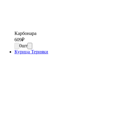
Карбонара
609
₽
0
шт
Курица Терияки