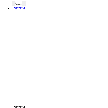
0
шт
Суприм
Суприм