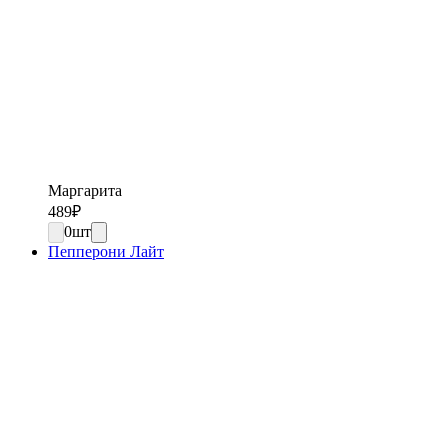
Маргарита
489
₽
0
шт
Пепперони Лайт