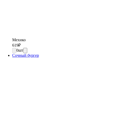
Мехико
619
₽
0
шт
Сочный бургер