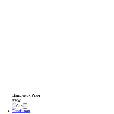
Цыплёнок Ранч
539
₽
0
шт
Гавайская