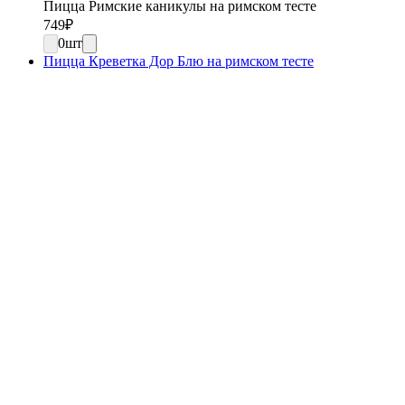
Пицца Римские каникулы на римском тесте
749
₽
0
шт
Пицца Креветка Дор Блю на римском тесте