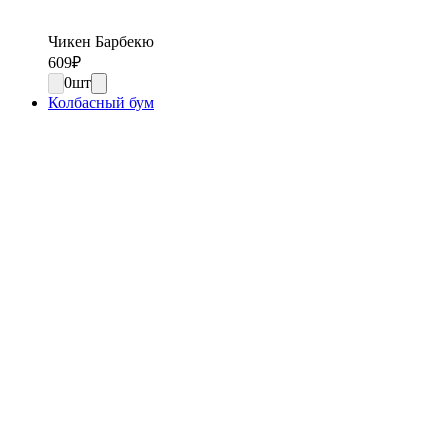
Чикен Барбекю
609
₽
0
шт
Колбасный бум