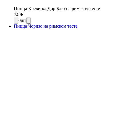
Пицца Креветка Дор Блю на римском тесте
749
₽
0
шт
Пицца Чоризо на римском тесте