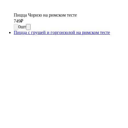
Пицца Чоризо на римском тесте
749
₽
0
шт
Пицца с грушей и горгонзолой на римском тесте