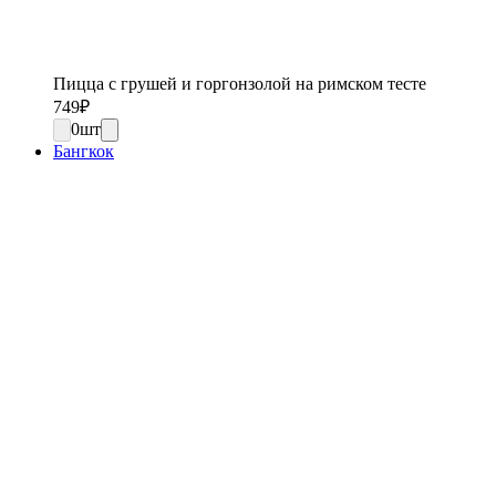
Пицца с грушей и горгонзолой на римском тесте
749
₽
0
шт
Бангкок