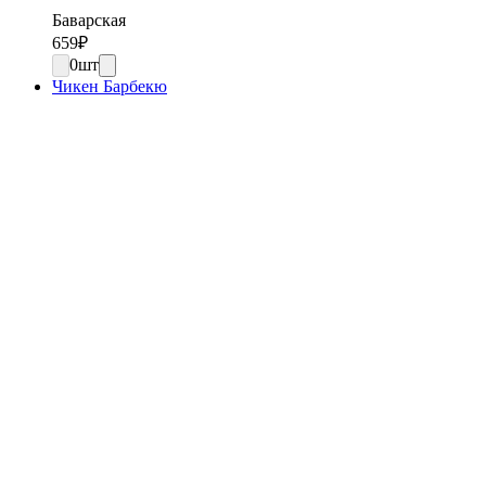
Баварская
659
₽
0
шт
Чикен Барбекю