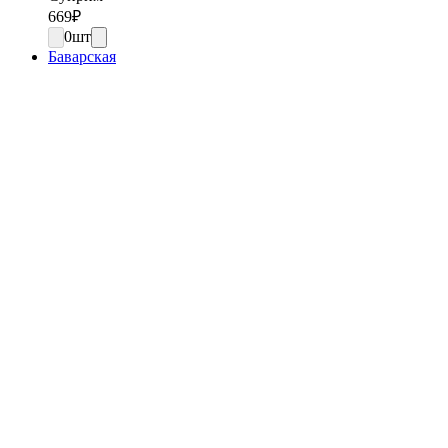
669
₽
0
шт
Баварская