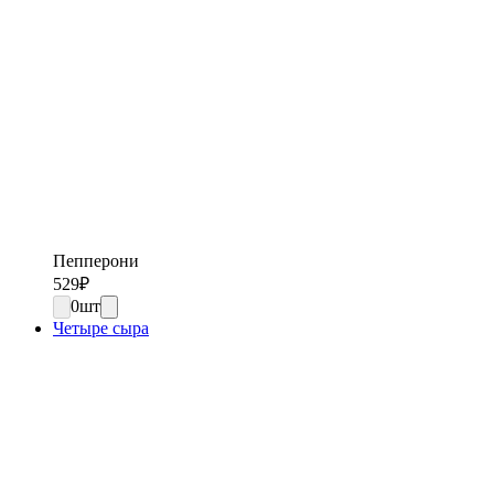
Пепперони
529
₽
0
шт
Четыре сыра