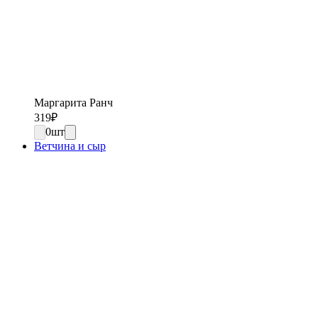
Маргарита Ранч
319
₽
0
шт
Ветчина и сыр