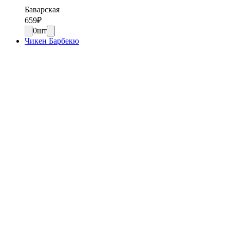
Баварская
659
₽
0
шт
Чикен Барбекю