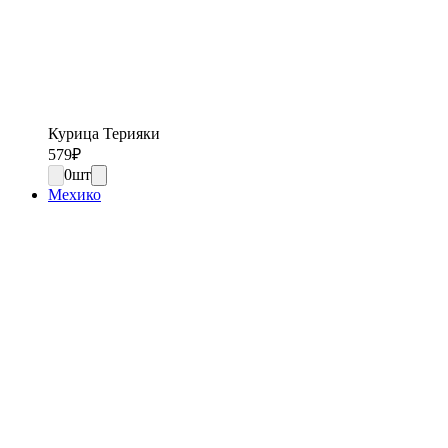
Курица Терияки
579
₽
0
шт
Мехико