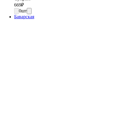
669
₽
0
шт
Баварская