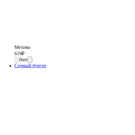
Мехико
619
₽
0
шт
Сочный бургер