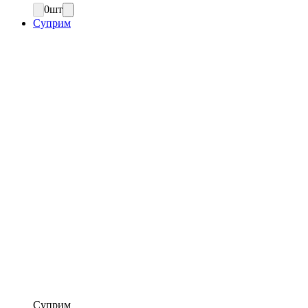
0
шт
Суприм
Суприм