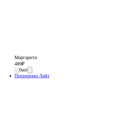
Маргарита
489
₽
0
шт
Пепперони Лайт