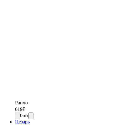
Ранчо
619
₽
0
шт
Цезарь