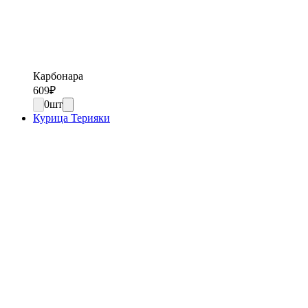
Карбонара
609
₽
0
шт
Курица Терияки