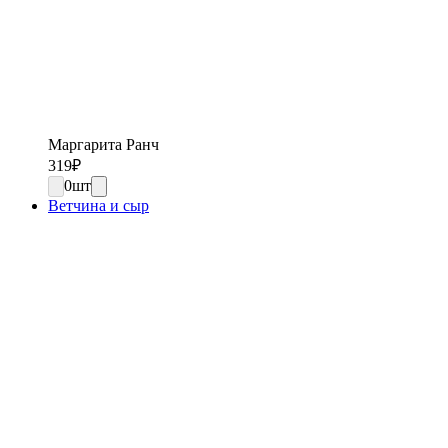
Маргарита Ранч
319
₽
0
шт
Ветчина и сыр