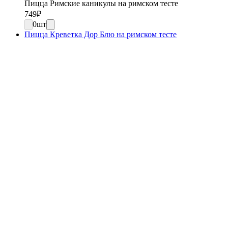
Пицца Римские каникулы на римском тесте
749
₽
0
шт
Пицца Креветка Дор Блю на римском тесте