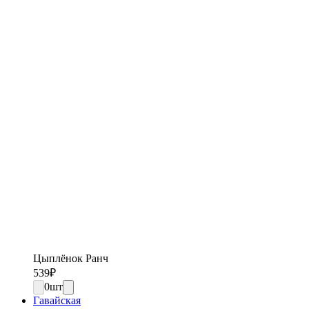
Цыплёнок Ранч
539
₽
0
шт
Гавайская