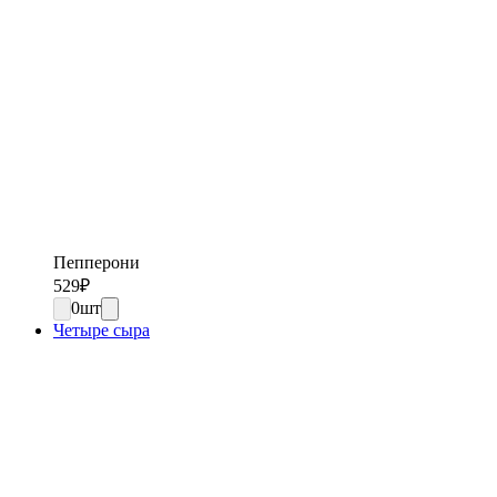
Пепперони
529
₽
0
шт
Четыре сыра