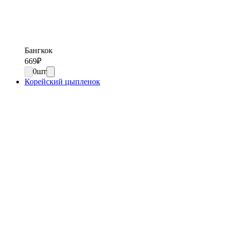
Бангкок
669
₽
0
шт
Корейский цыпленок