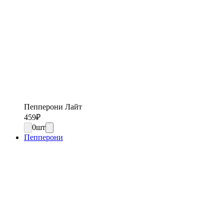
Пепперони Лайт
459
₽
0
шт
Пепперони