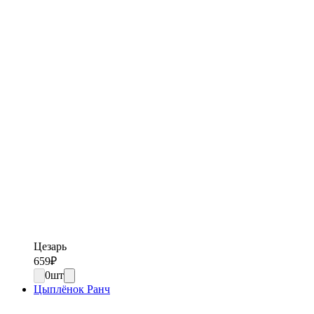
Цезарь
659
₽
0
шт
Цыплёнок Ранч