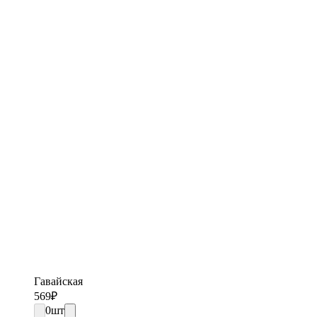
Гавайская
569
₽
0
шт