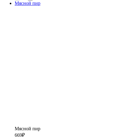
Мясной пир
Мясной пир
669
₽