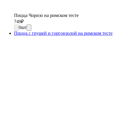
Пицца Чоризо на римском тесте
749
₽
0
шт
Пицца с грушей и горгонзолой на римском тесте