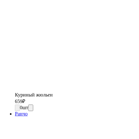
Куриный жюльен
659
₽
0
шт
Ранчо