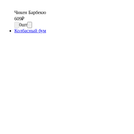
Чикен Барбекю
609
₽
0
шт
Колбасный бум