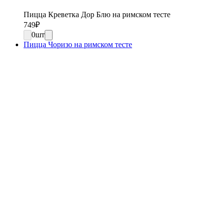
Пицца Креветка Дор Блю на римском тесте
749
₽
0
шт
Пицца Чоризо на римском тесте