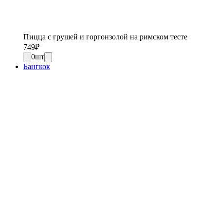
Пицца с грушей и горгонзолой на римском тесте
749
₽
0
шт
Бангкок