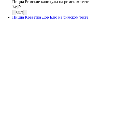
Пицца Римские каникулы на римском тесте
749
₽
0
шт
Пицца Креветка Дор Блю на римском тесте