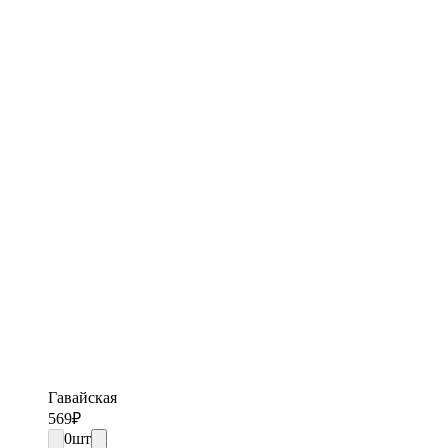
Гавайская
569
₽
0
шт