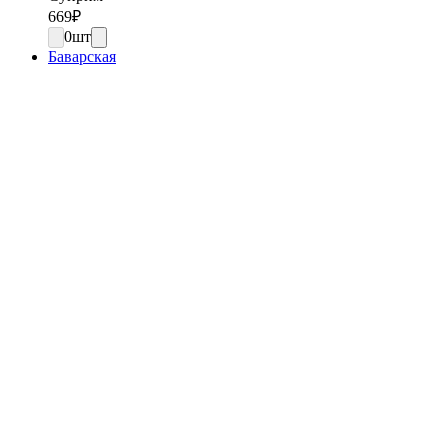
669
₽
0
шт
Баварская