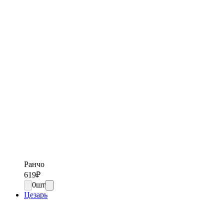
Ранчо
619
₽
0
шт
Цезарь