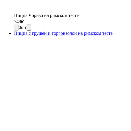
Пицца Чоризо на римском тесте
749
₽
0
шт
Пицца с грушей и горгонзолой на римском тесте