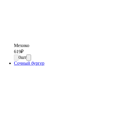
Мехико
619
₽
0
шт
Сочный бургер