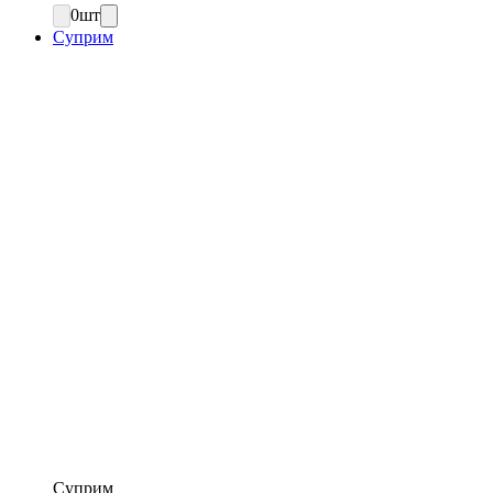
0
шт
Суприм
Суприм