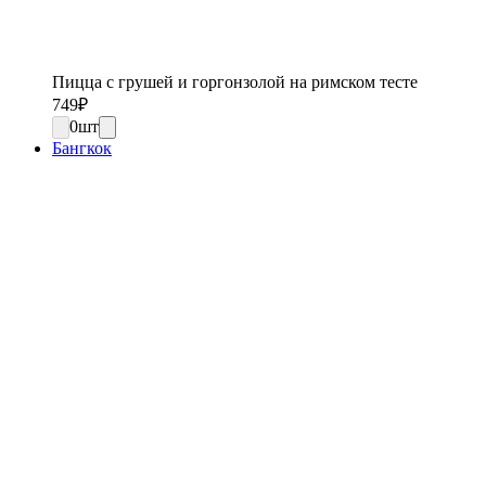
Пицца с грушей и горгонзолой на римском тесте
749
₽
0
шт
Бангкок