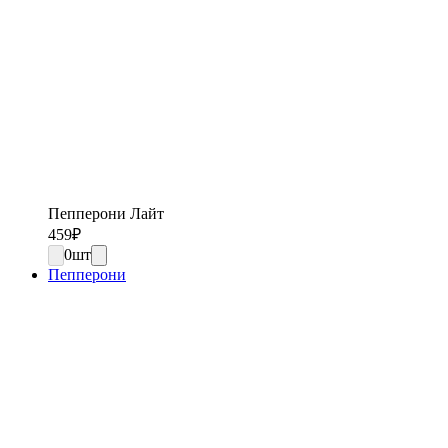
Пепперони Лайт
459
₽
0
шт
Пепперони