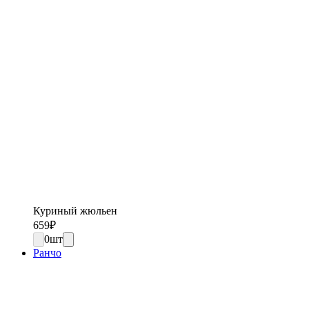
Куриный жюльен
659
₽
0
шт
Ранчо