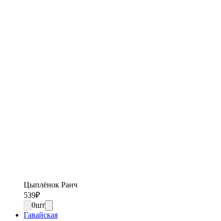
Цыплёнок Ранч
539
₽
0
шт
Гавайская