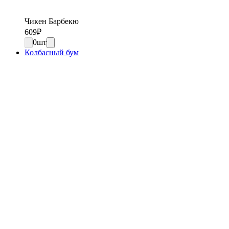
Чикен Барбекю
609
₽
0
шт
Колбасный бум