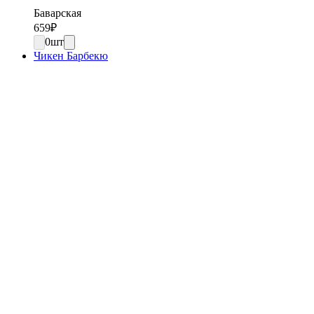
Баварская
659
₽
0
шт
Чикен Барбекю