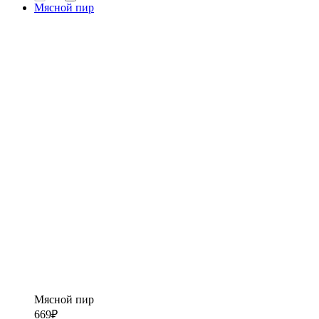
Мясной пир
Мясной пир
669
₽