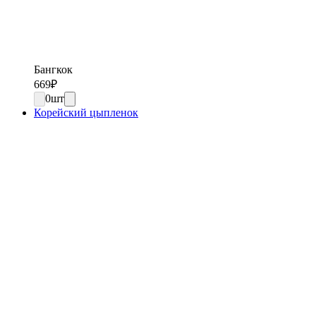
Бангкок
669
₽
0
шт
Корейский цыпленок