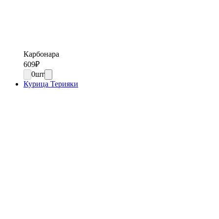
Карбонара
609
₽
0
шт
Курица Терияки