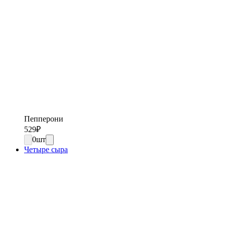
Пепперони
529
₽
0
шт
Четыре сыра