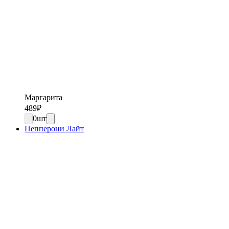
Маргарита
489
₽
0
шт
Пепперони Лайт