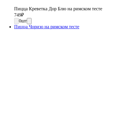
Пицца Креветка Дор Блю на римском тесте
749
₽
0
шт
Пицца Чоризо на римском тесте