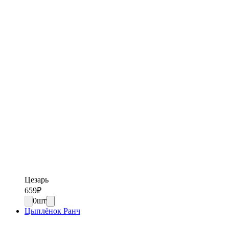
Цезарь
659
₽
0
шт
Цыплёнок Ранч