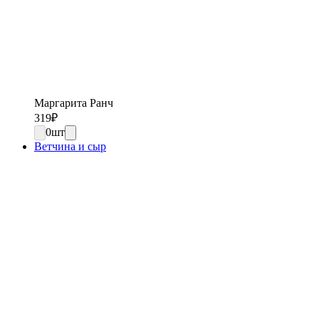
Маргарита Ранч
319
₽
0
шт
Ветчина и сыр