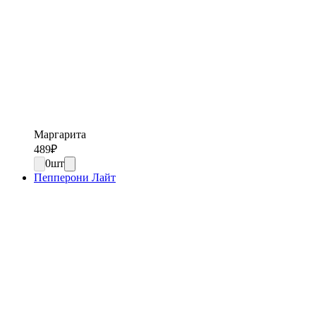
Маргарита
489
₽
0
шт
Пепперони Лайт