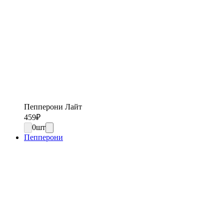
Пепперони Лайт
459
₽
0
шт
Пепперони