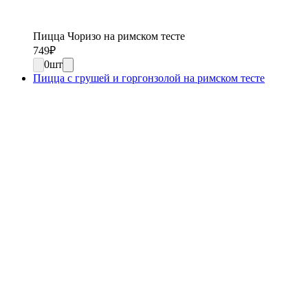
Пицца Чоризо на римском тесте
749
₽
0
шт
Пицца с грушей и горгонзолой на римском тесте