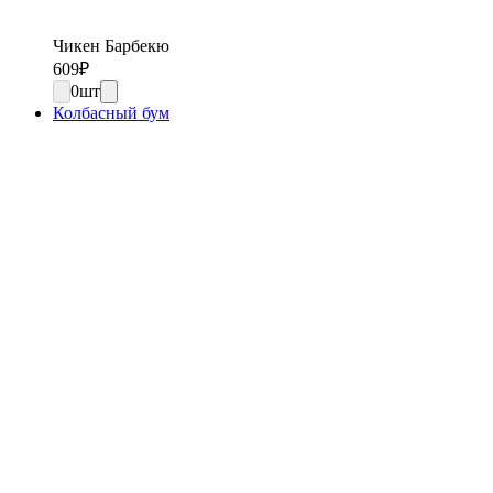
Чикен Барбекю
609
₽
0
шт
Колбасный бум