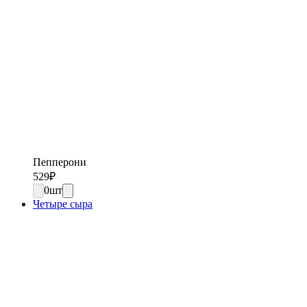
Пепперони
529
₽
0
шт
Четыре сыра