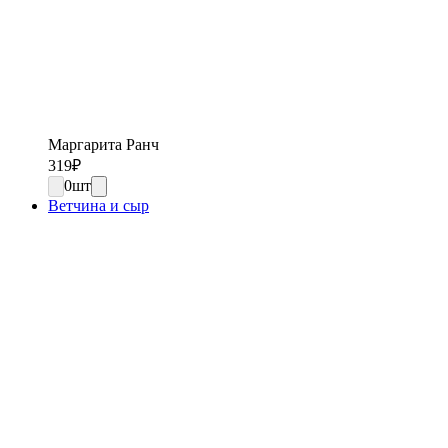
Маргарита Ранч
319
₽
0
шт
Ветчина и сыр