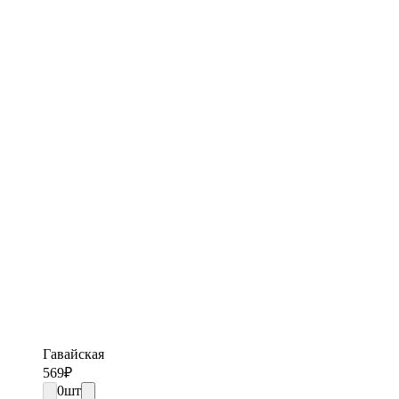
Гавайская
569
₽
0
шт