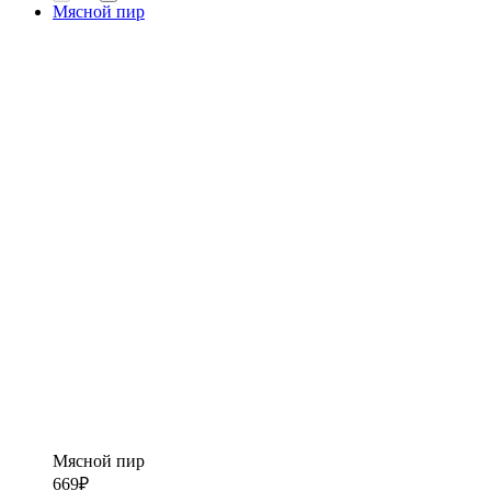
Мясной пир
Мясной пир
669
₽