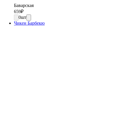
Баварская
659
₽
0
шт
Чикен Барбекю