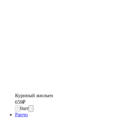
Куриный жюльен
659
₽
0
шт
Ранчо