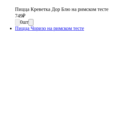
Пицца Креветка Дор Блю на римском тесте
749
₽
0
шт
Пицца Чоризо на римском тесте