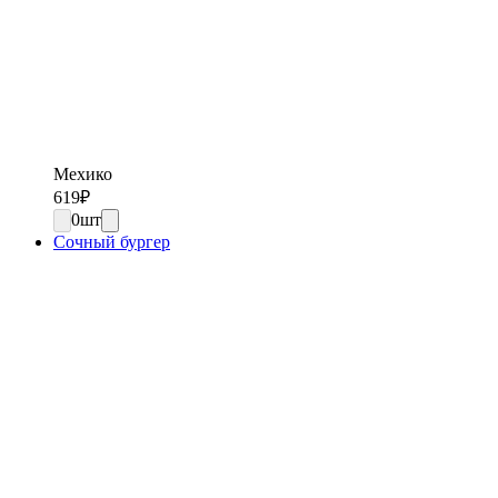
Мехико
619
₽
0
шт
Сочный бургер