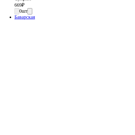
669
₽
0
шт
Баварская