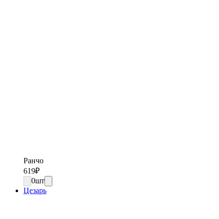
Ранчо
619
₽
0
шт
Цезарь