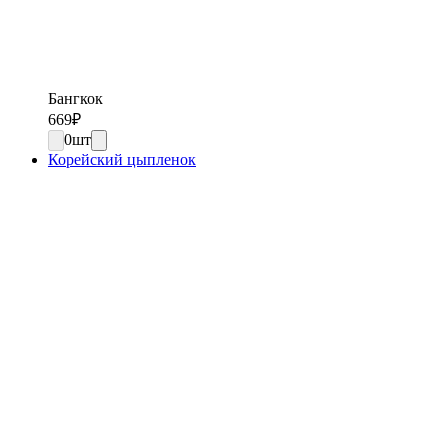
Бангкок
669
₽
0
шт
Корейский цыпленок