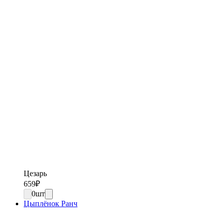
Цезарь
659
₽
0
шт
Цыплёнок Ранч