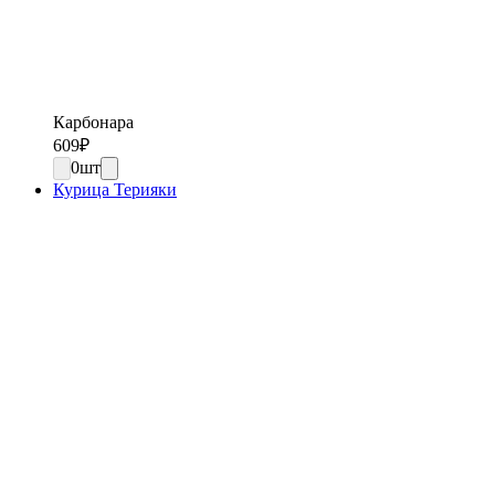
Карбонара
609
₽
0
шт
Курица Терияки