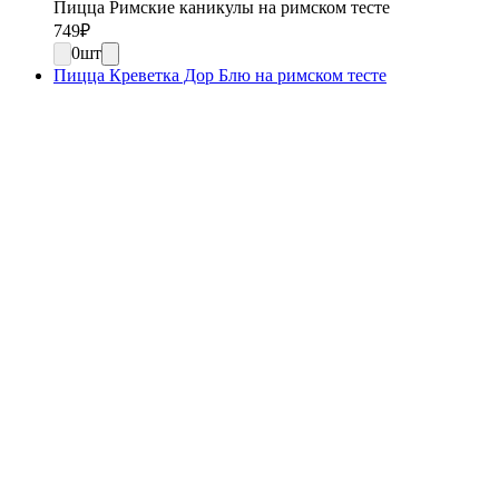
Пицца Римские каникулы на римском тесте
749
₽
0
шт
Пицца Креветка Дор Блю на римском тесте