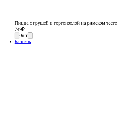
Пицца с грушей и горгонзолой на римском тесте
749
₽
0
шт
Бангкок