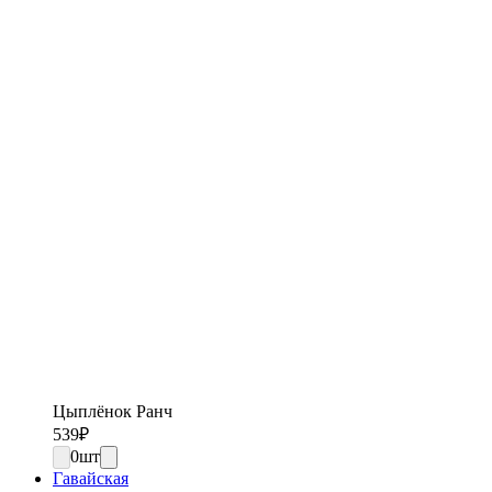
Цыплёнок Ранч
539
₽
0
шт
Гавайская