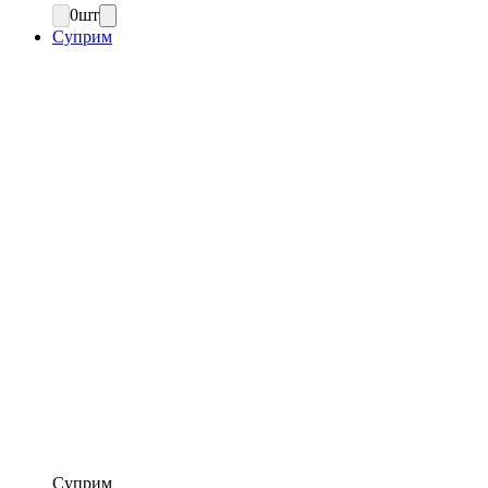
0
шт
Суприм
Суприм