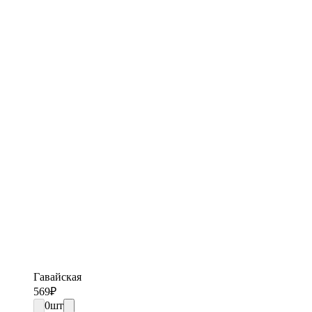
Гавайская
569
₽
0
шт