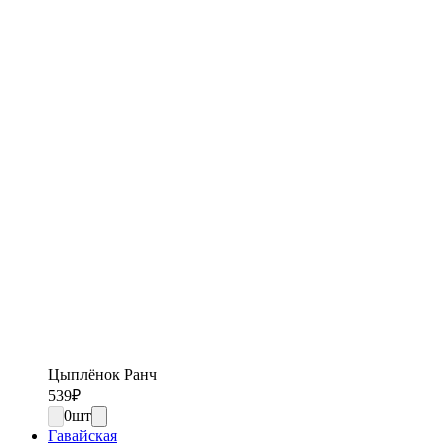
Цыплёнок Ранч
539
₽
0
шт
Гавайская