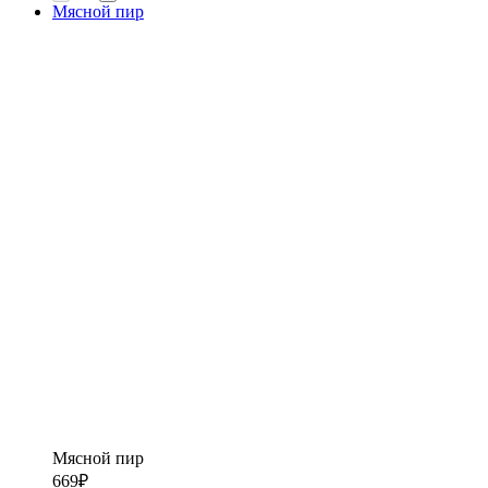
Мясной пир
Мясной пир
669
₽