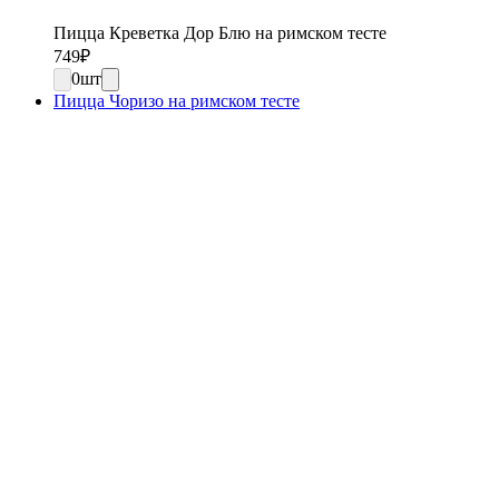
Пицца Креветка Дор Блю на римском тесте
749
₽
0
шт
Пицца Чоризо на римском тесте