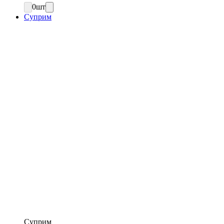
0
шт
Суприм
Суприм