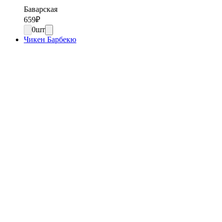
Баварская
659
₽
0
шт
Чикен Барбекю