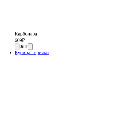
Карбонара
609
₽
0
шт
Курица Терияки