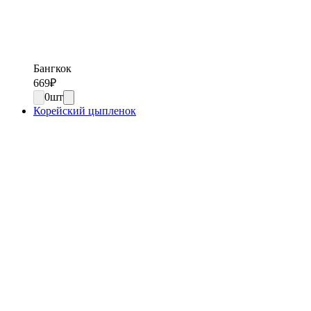
Бангкок
669
₽
0
шт
Корейский цыпленок