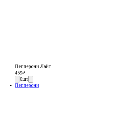
Пепперони Лайт
459
₽
0
шт
Пепперони