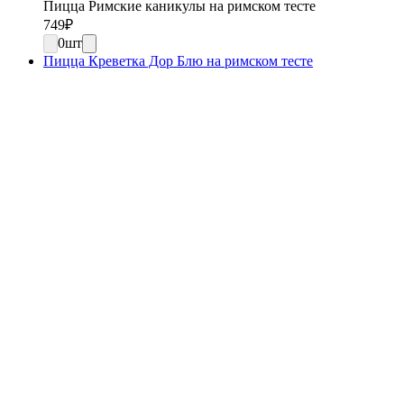
Пицца Римские каникулы на римском тесте
749
₽
0
шт
Пицца Креветка Дор Блю на римском тесте