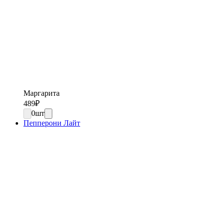
Маргарита
489
₽
0
шт
Пепперони Лайт