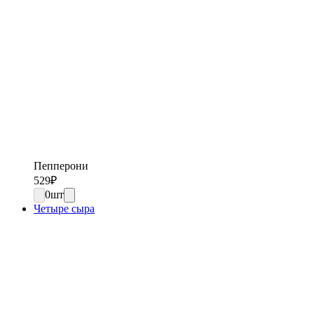
Пепперони
529
₽
0
шт
Четыре сыра