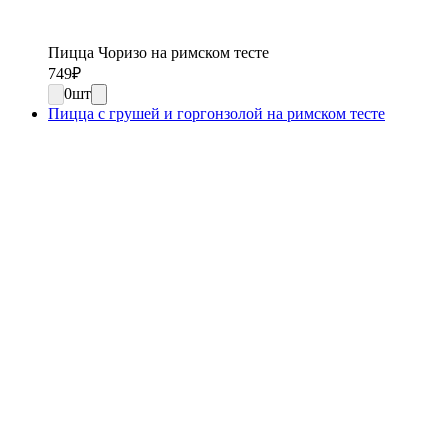
Пицца Чоризо на римском тесте
749
₽
0
шт
Пицца с грушей и горгонзолой на римском тесте