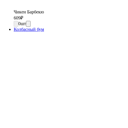
Чикен Барбекю
609
₽
0
шт
Колбасный бум