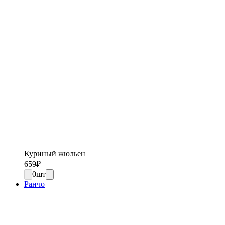
Куриный жюльен
659
₽
0
шт
Ранчо