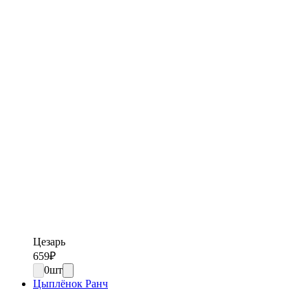
Цезарь
659
₽
0
шт
Цыплёнок Ранч