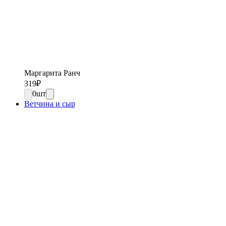
Маргарита Ранч
319
₽
0
шт
Ветчина и сыр