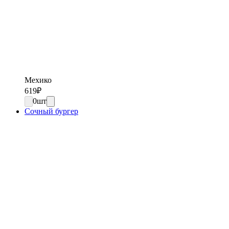
Мехико
619
₽
0
шт
Сочный бургер