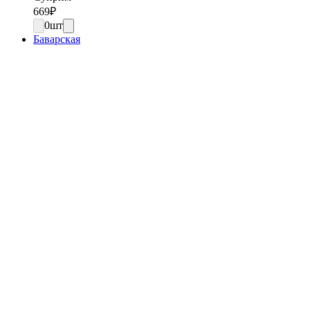
669
₽
0
шт
Баварская