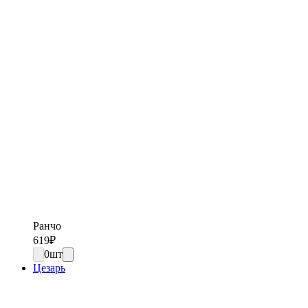
Ранчо
619
₽
0
шт
Цезарь