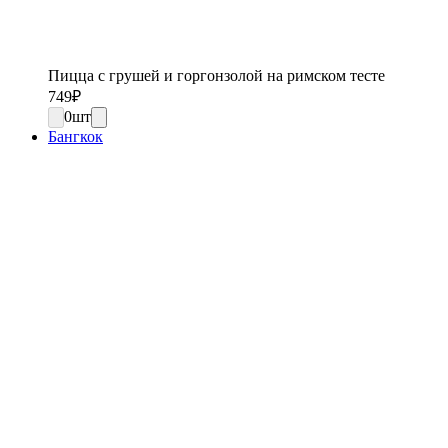
Пицца с грушей и горгонзолой на римском тесте
749
₽
0
шт
Бангкок