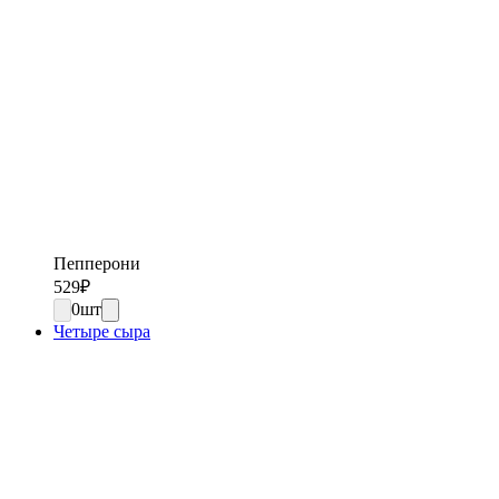
Пепперони
529
₽
0
шт
Четыре сыра