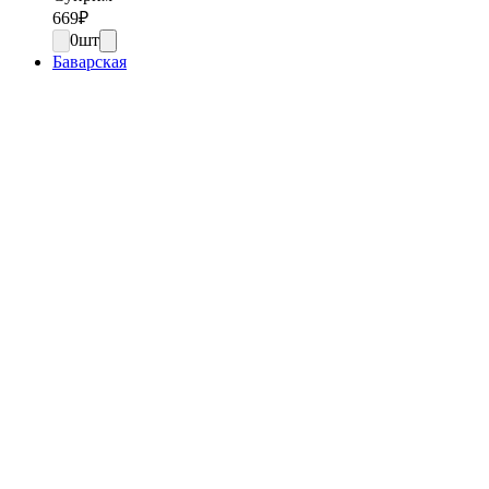
669
₽
0
шт
Баварская