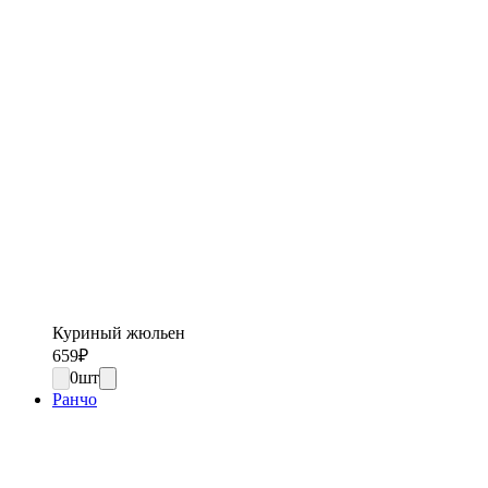
Куриный жюльен
659
₽
0
шт
Ранчо