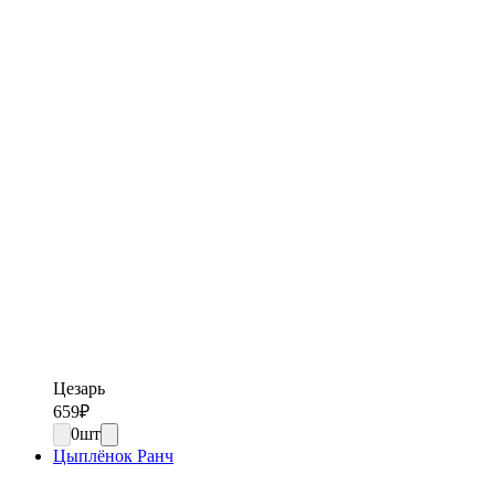
Цезарь
659
₽
0
шт
Цыплёнок Ранч