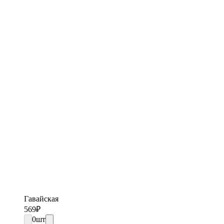
Гавайская
569
₽
0
шт