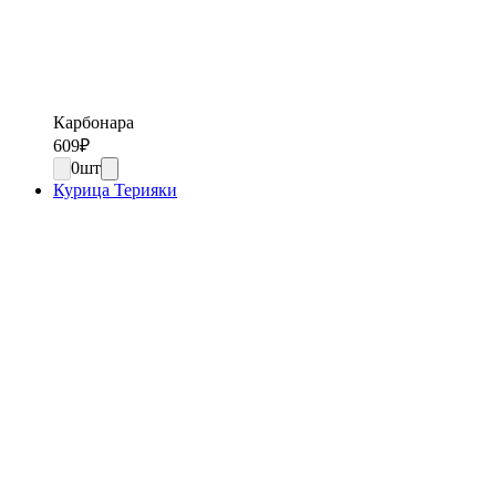
Карбонара
609
₽
0
шт
Курица Терияки