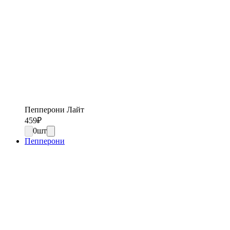
Пепперони Лайт
459
₽
0
шт
Пепперони