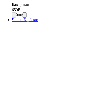
Баварская
659
₽
0
шт
Чикен Барбекю