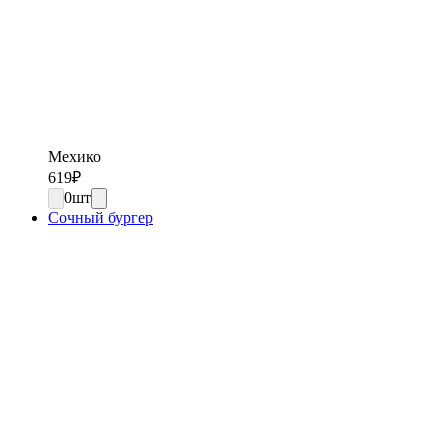
Мехико
619
₽
0
шт
Сочный бургер