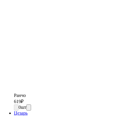
Ранчо
619
₽
0
шт
Цезарь