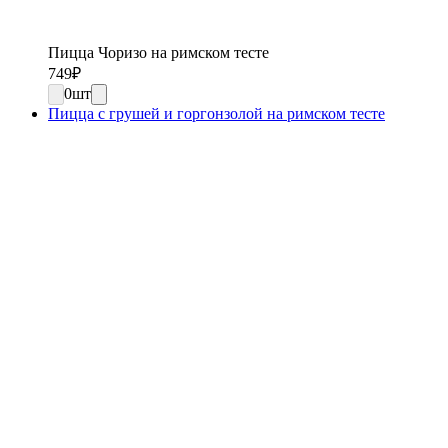
Пицца Чоризо на римском тесте
749
₽
0
шт
Пицца с грушей и горгонзолой на римском тесте