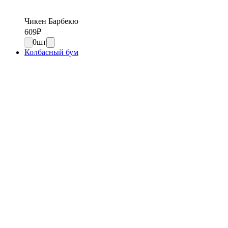
Чикен Барбекю
609
₽
0
шт
Колбасный бум