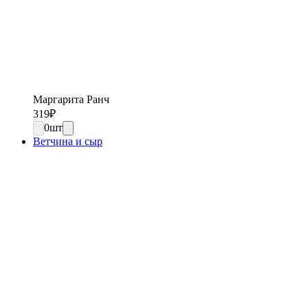
Маргарита Ранч
319
₽
0
шт
Ветчина и сыр