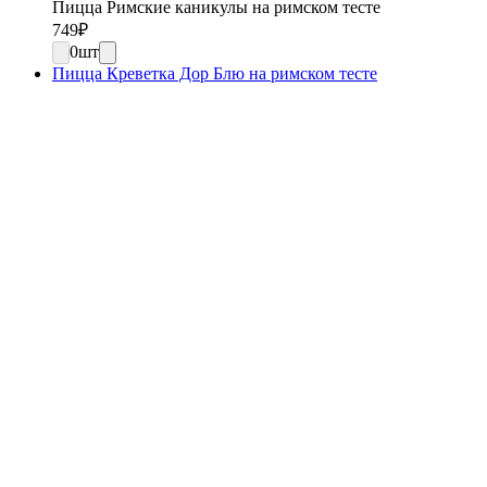
Пицца Римские каникулы на римском тесте
749
₽
0
шт
Пицца Креветка Дор Блю на римском тесте