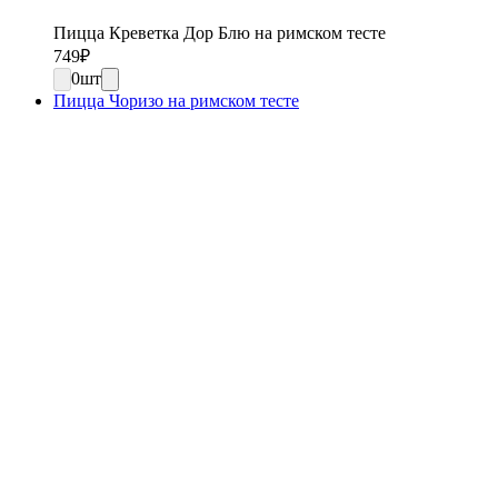
Пицца Креветка Дор Блю на римском тесте
749
₽
0
шт
Пицца Чоризо на римском тесте