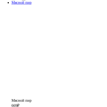
Мясной пир
Мясной пир
669
₽