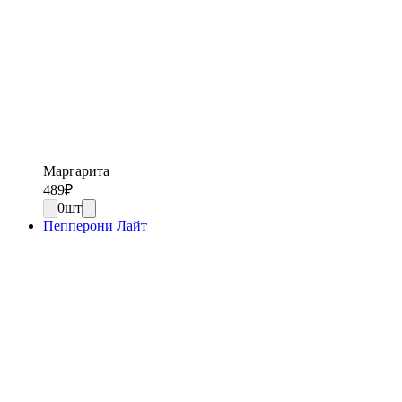
Маргарита
489
₽
0
шт
Пепперони Лайт