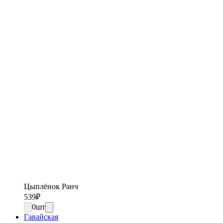
Цыплёнок Ранч
539
₽
0
шт
Гавайская