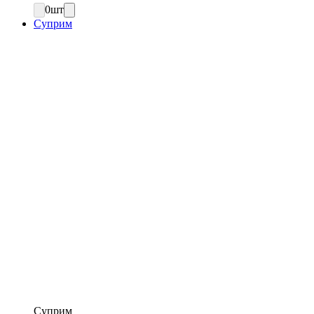
0
шт
Суприм
Суприм