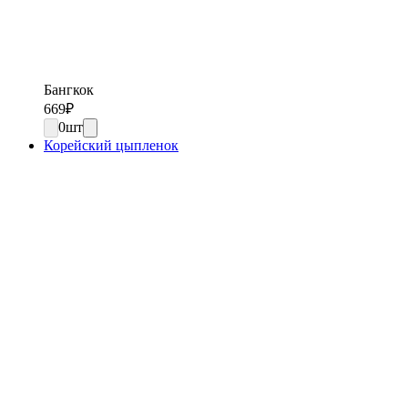
Бангкок
669
₽
0
шт
Корейский цыпленок