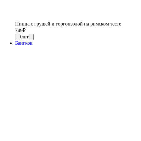
Пицца с грушей и горгонзолой на римском тесте
749
₽
0
шт
Бангкок