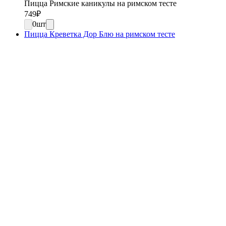
Пицца Римские каникулы на римском тесте
749
₽
0
шт
Пицца Креветка Дор Блю на римском тесте