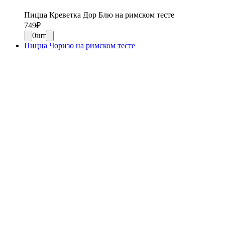
Пицца Креветка Дор Блю на римском тесте
749
₽
0
шт
Пицца Чоризо на римском тесте