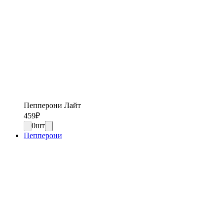
Пепперони Лайт
459
₽
0
шт
Пепперони