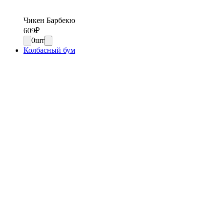
Чикен Барбекю
609
₽
0
шт
Колбасный бум