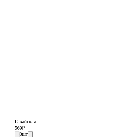
Гавайская
569
₽
0
шт