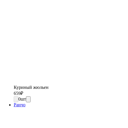
Куриный жюльен
659
₽
0
шт
Ранчо