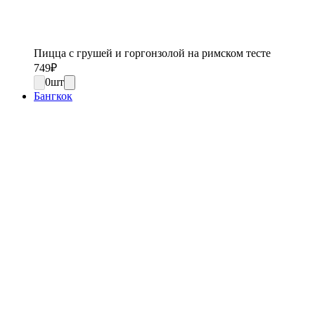
Пицца с грушей и горгонзолой на римском тесте
749
₽
0
шт
Бангкок