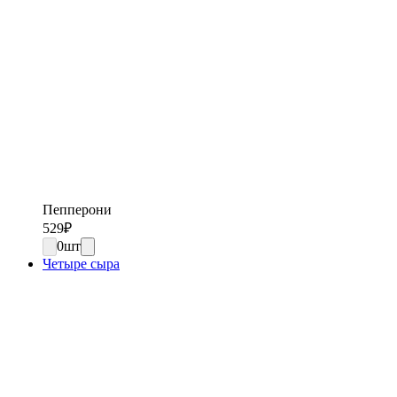
Пепперони
529
₽
0
шт
Четыре сыра