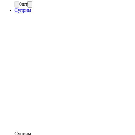
0
шт
Суприм
Суприм