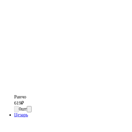
Ранчо
619
₽
0
шт
Цезарь