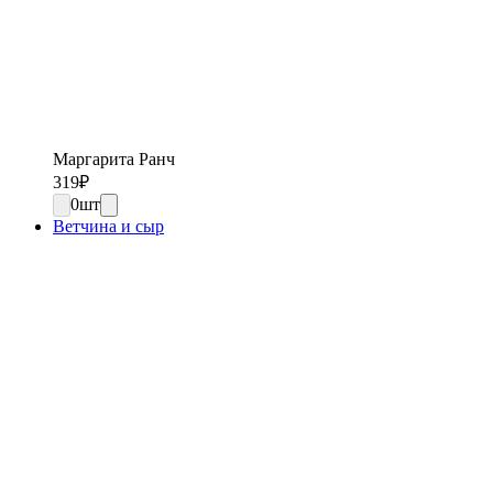
Маргарита Ранч
319
₽
0
шт
Ветчина и сыр