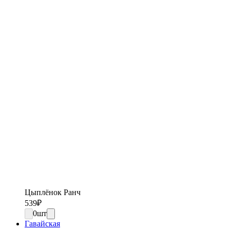
Цыплёнок Ранч
539
₽
0
шт
Гавайская