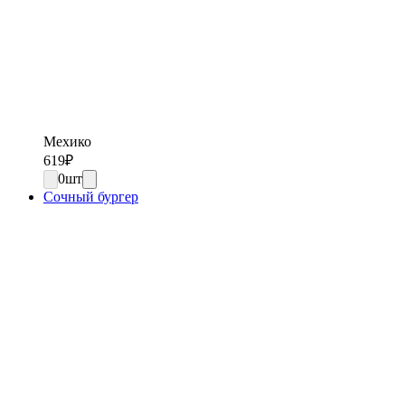
Мехико
619
₽
0
шт
Сочный бургер