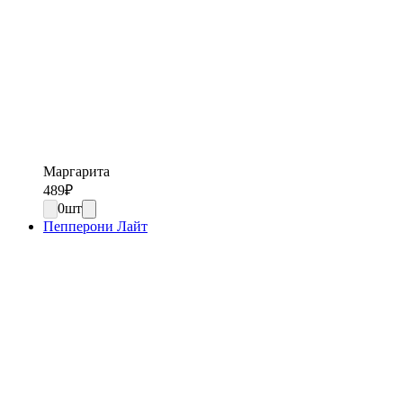
Маргарита
489
₽
0
шт
Пепперони Лайт