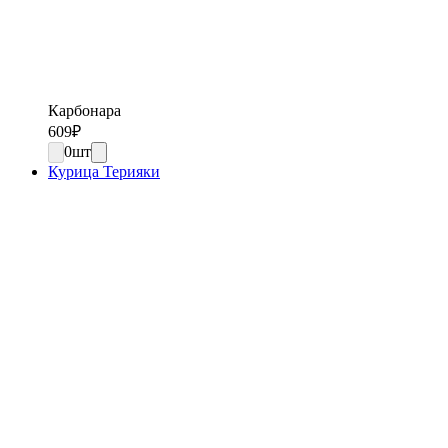
Карбонара
609
₽
0
шт
Курица Терияки