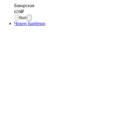
Баварская
659
₽
0
шт
Чикен Барбекю