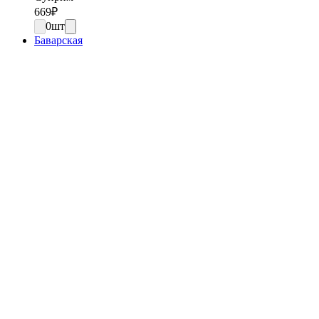
669
₽
0
шт
Баварская