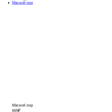
Мясной пир
Мясной пир
669
₽