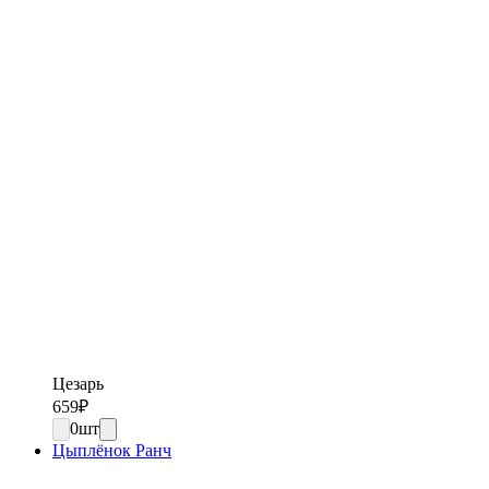
Цезарь
659
₽
0
шт
Цыплёнок Ранч