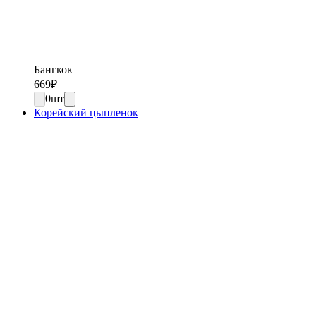
Бангкок
669
₽
0
шт
Корейский цыпленок