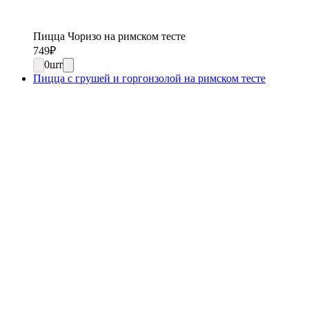
Пицца Чоризо на римском тесте
749
₽
0
шт
Пицца с грушей и горгонзолой на римском тесте