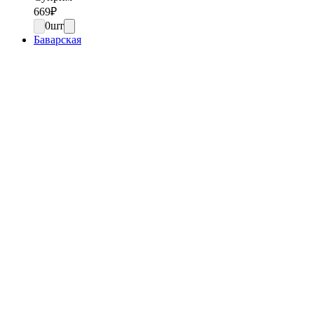
669
₽
0
шт
Баварская