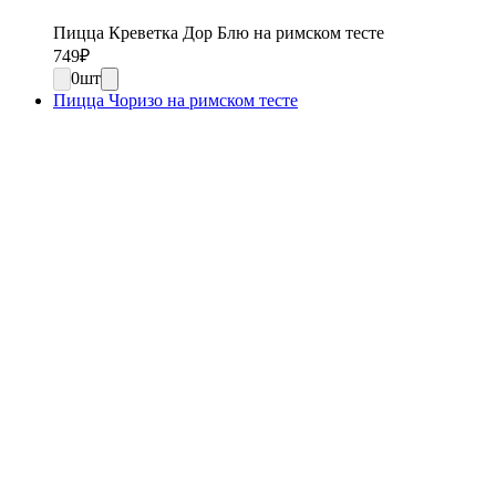
Пицца Креветка Дор Блю на римском тесте
749
₽
0
шт
Пицца Чоризо на римском тесте