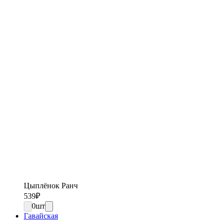
Цыплёнок Ранч
539
₽
0
шт
Гавайская