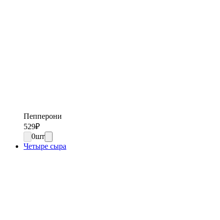
Пепперони
529
₽
0
шт
Четыре сыра