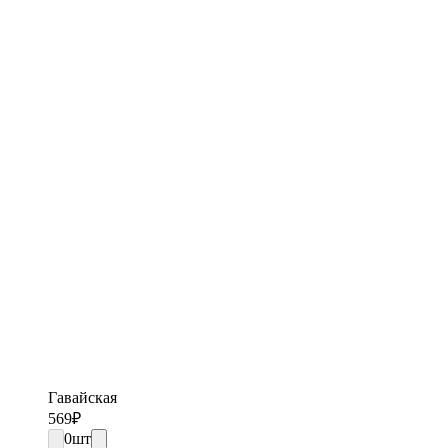
Гавайская
569
₽
0
шт