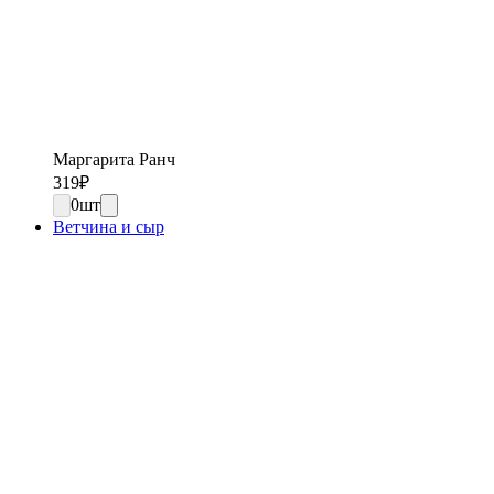
Маргарита Ранч
319
₽
0
шт
Ветчина и сыр