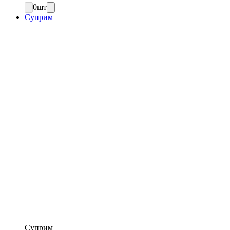
0
шт
Суприм
Суприм