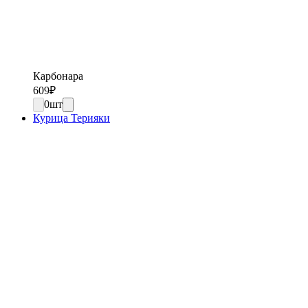
Карбонара
609
₽
0
шт
Курица Терияки