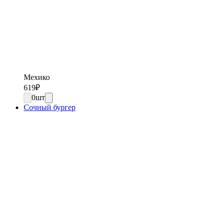
Мехико
619
₽
0
шт
Сочный бургер