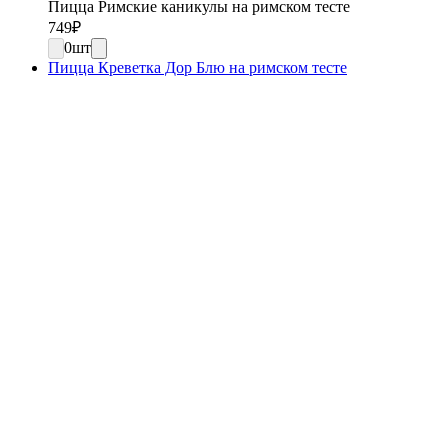
Пицца Римские каникулы на римском тесте
749
₽
0
шт
Пицца Креветка Дор Блю на римском тесте