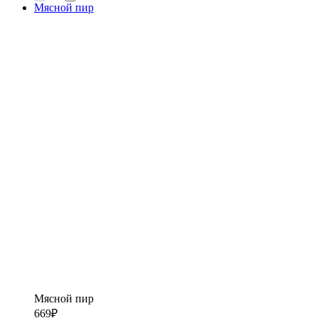
Мясной пир
Мясной пир
669
₽