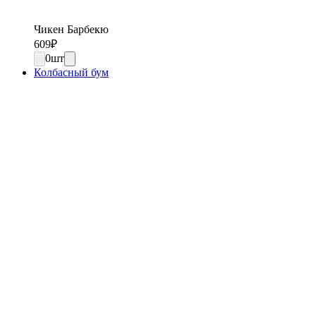
Чикен Барбекю
609
₽
0
шт
Колбасный бум