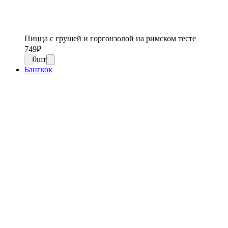
Пицца с грушей и горгонзолой на римском тесте
749
₽
0
шт
Бангкок