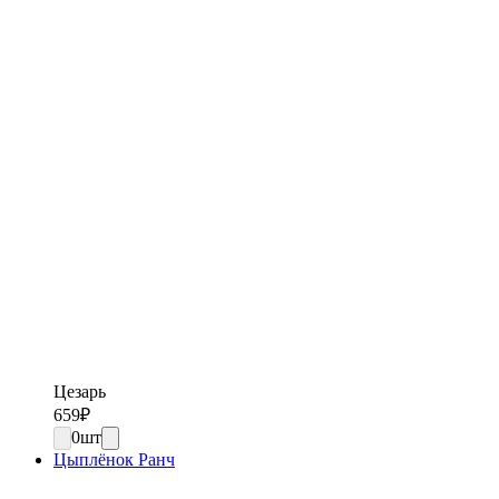
Цезарь
659
₽
0
шт
Цыплёнок Ранч