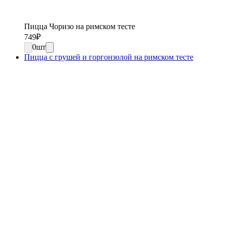
Пицца Чоризо на римском тесте
749
₽
0
шт
Пицца с грушей и горгонзолой на римском тесте