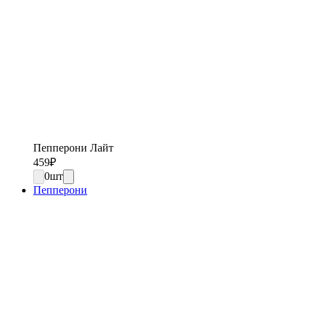
Пепперони Лайт
459
₽
0
шт
Пепперони