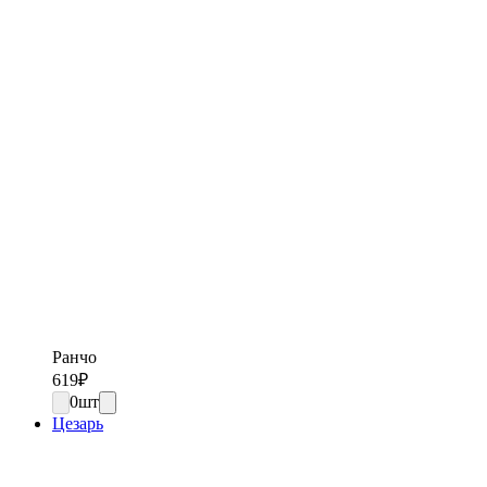
Ранчо
619
₽
0
шт
Цезарь