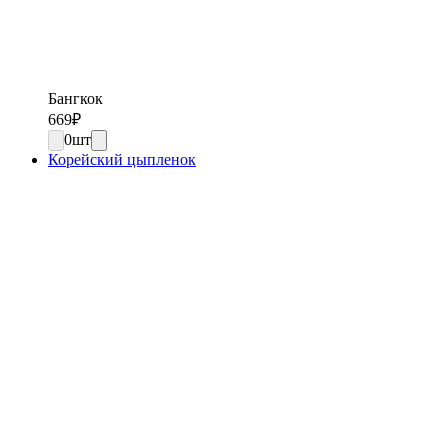
Бангкок
669
₽
0
шт
Корейский цыпленок