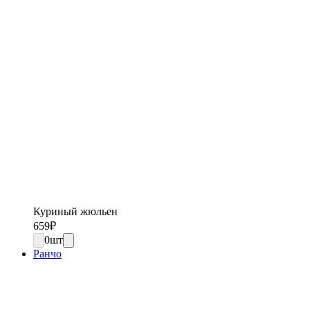
Куриный жюльен
659
₽
0
шт
Ранчо