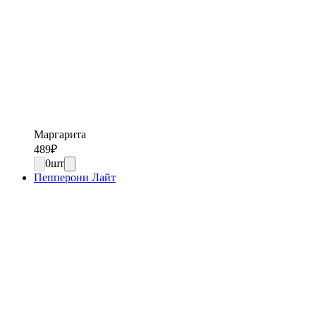
Маргарита
489
₽
0
шт
Пепперони Лайт