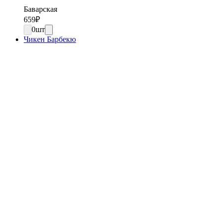
Баварская
659
₽
0
шт
Чикен Барбекю