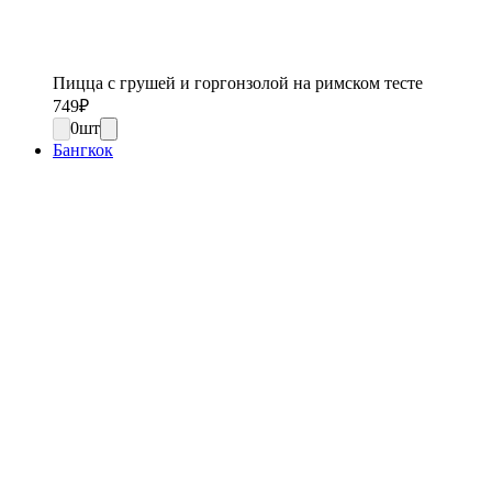
Пицца с грушей и горгонзолой на римском тесте
749
₽
0
шт
Бангкок