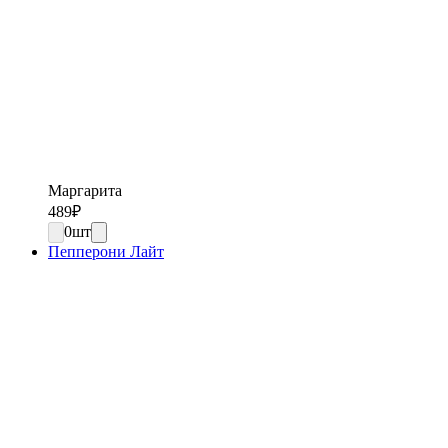
Маргарита
489
₽
0
шт
Пепперони Лайт