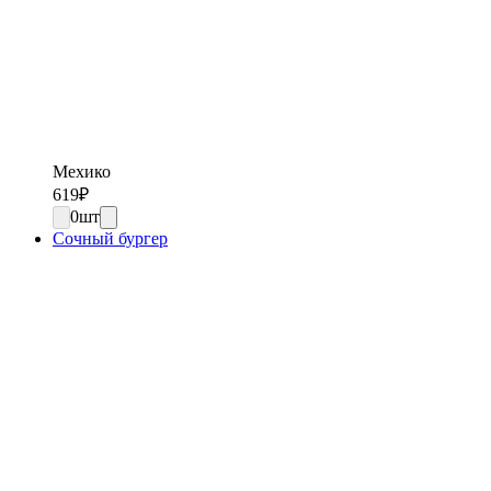
Мехико
619
₽
0
шт
Сочный бургер