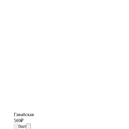
Гавайская
569
₽
0
шт