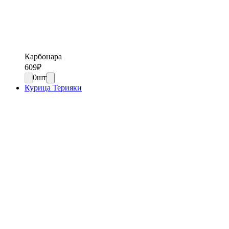
Карбонара
609
₽
0
шт
Курица Терияки