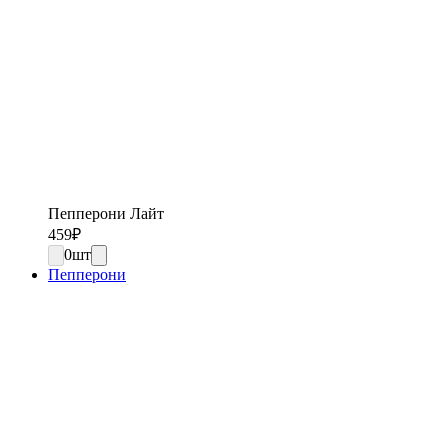
Пепперони Лайт
459
₽
0
шт
Пепперони