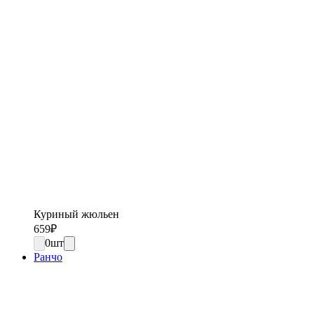
Куриный жюльен
659
₽
0
шт
Ранчо