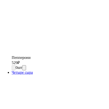
Пепперони
529
₽
0
шт
Четыре сыра