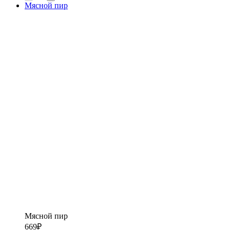
Мясной пир
Мясной пир
669
₽