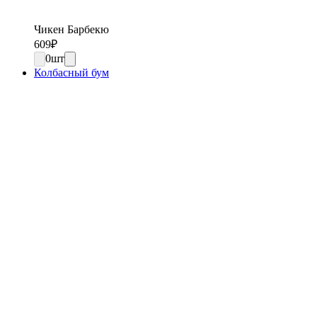
Чикен Барбекю
609
₽
0
шт
Колбасный бум