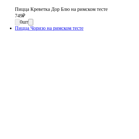
Пицца Креветка Дор Блю на римском тесте
749
₽
0
шт
Пицца Чоризо на римском тесте