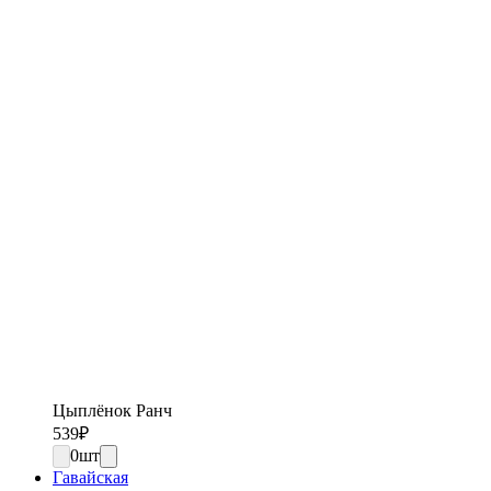
Цыплёнок Ранч
539
₽
0
шт
Гавайская