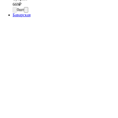
669
₽
0
шт
Баварская