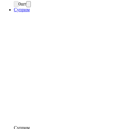
0
шт
Суприм
Суприм