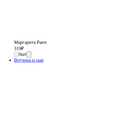
Маргарита Ранч
319
₽
0
шт
Ветчина и сыр