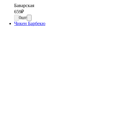
Баварская
659
₽
0
шт
Чикен Барбекю