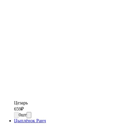
Цезарь
659
₽
0
шт
Цыплёнок Ранч