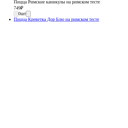
Пицца Римские каникулы на римском тесте
749
₽
0
шт
Пицца Креветка Дор Блю на римском тесте