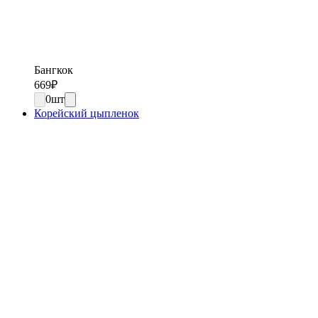
Бангкок
669
₽
0
шт
Корейский цыпленок