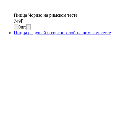
Пицца Чоризо на римском тесте
749
₽
0
шт
Пицца с грушей и горгонзолой на римском тесте