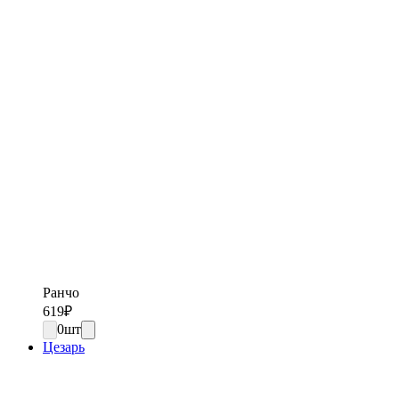
Ранчо
619
₽
0
шт
Цезарь