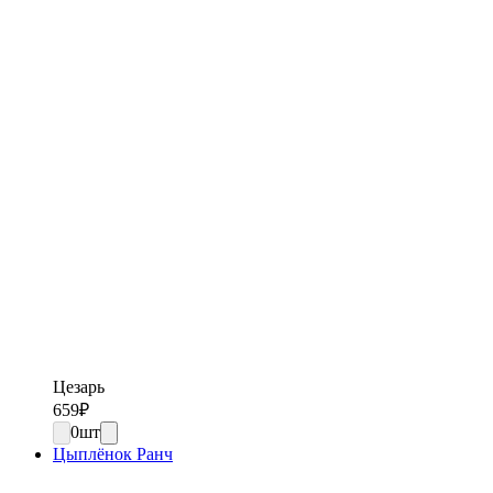
Цезарь
659
₽
0
шт
Цыплёнок Ранч