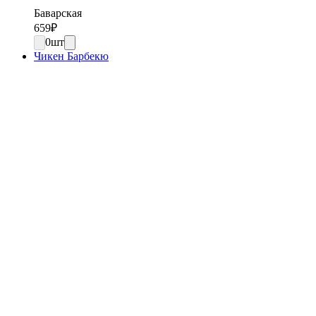
Баварская
659
₽
0
шт
Чикен Барбекю