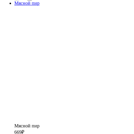
Мясной пир
Мясной пир
669
₽