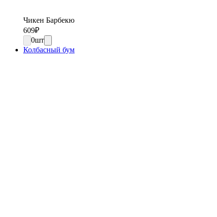
Чикен Барбекю
609
₽
0
шт
Колбасный бум