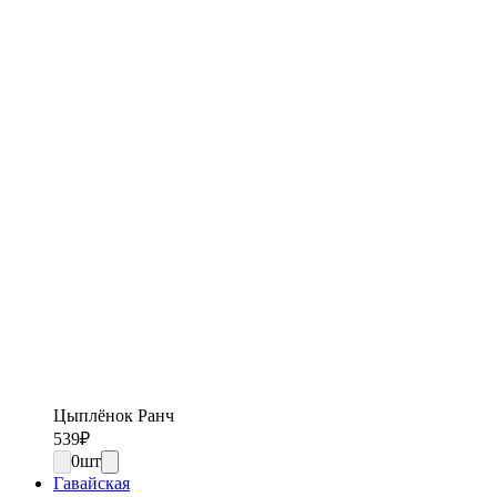
Цыплёнок Ранч
539
₽
0
шт
Гавайская