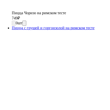
Пицца Чоризо на римском тесте
749
₽
0
шт
Пицца с грушей и горгонзолой на римском тесте