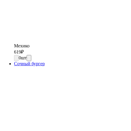
Мехико
619
₽
0
шт
Сочный бургер