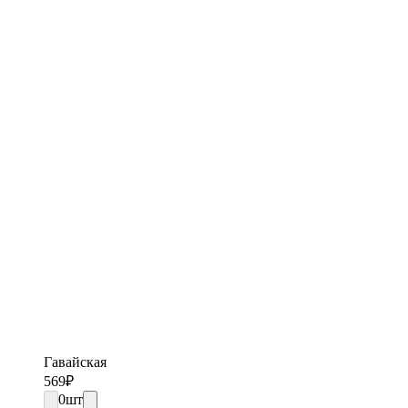
Гавайская
569
₽
0
шт