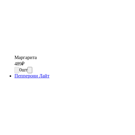
Маргарита
489
₽
0
шт
Пепперони Лайт