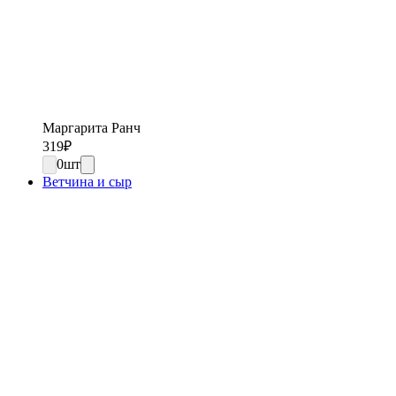
Маргарита Ранч
319
₽
0
шт
Ветчина и сыр