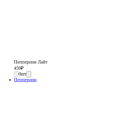
Пепперони Лайт
459
₽
0
шт
Пепперони