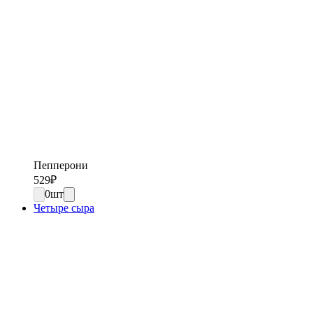
Пепперони
529
₽
0
шт
Четыре сыра