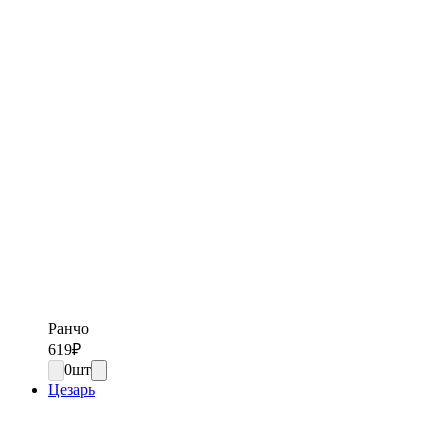
Ранчо
619
₽
0
шт
Цезарь