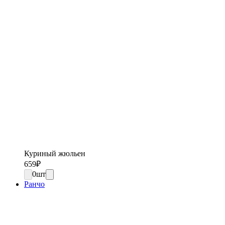
Куриный жюльен
659
₽
0
шт
Ранчо