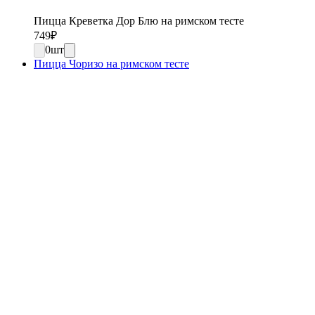
Пицца Креветка Дор Блю на римском тесте
749
₽
0
шт
Пицца Чоризо на римском тесте