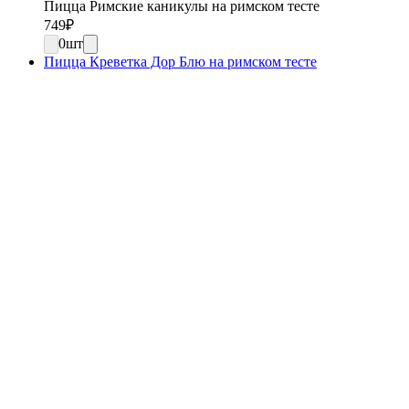
Пицца Римские каникулы на римском тесте
749
₽
0
шт
Пицца Креветка Дор Блю на римском тесте