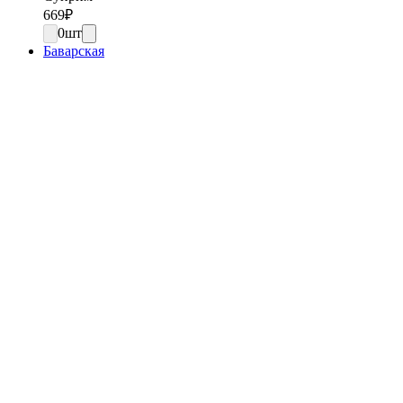
669
₽
0
шт
Баварская