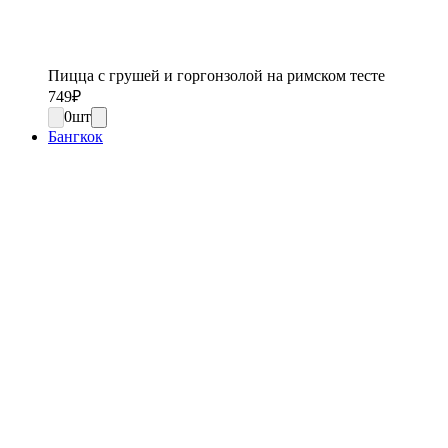
Пицца с грушей и горгонзолой на римском тесте
749
₽
0
шт
Бангкок