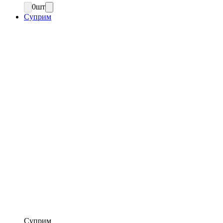
0
шт
Суприм
Суприм