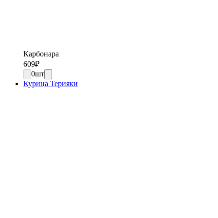
Карбонара
609
₽
0
шт
Курица Терияки