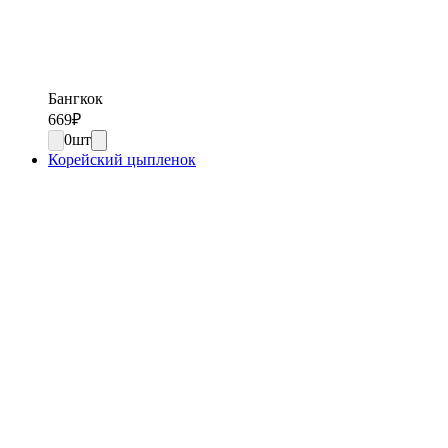
Бангкок
669
₽
0
шт
Корейский цыпленок