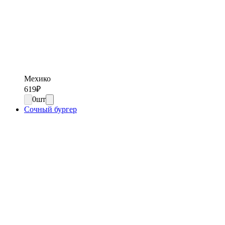
Мехико
619
₽
0
шт
Сочный бургер