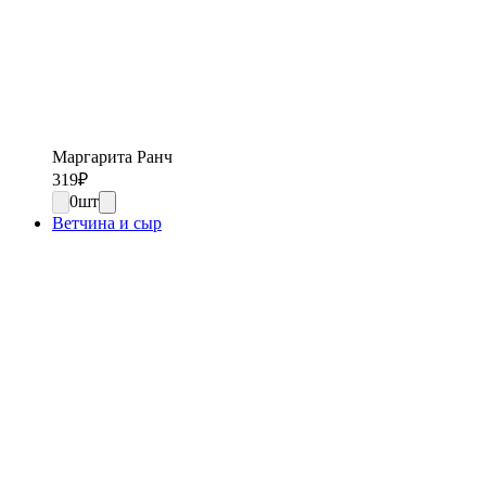
Маргарита Ранч
319
₽
0
шт
Ветчина и сыр