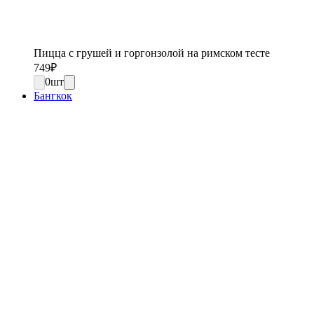
Пицца с грушей и горгонзолой на римском тесте
749
₽
0
шт
Бангкок