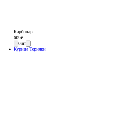
Карбонара
609
₽
0
шт
Курица Терияки