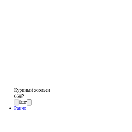
Куриный жюльен
659
₽
0
шт
Ранчо