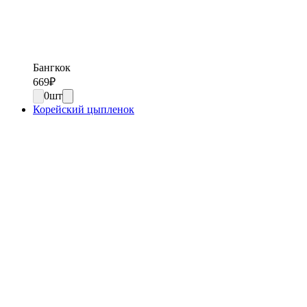
Бангкок
669
₽
0
шт
Корейский цыпленок