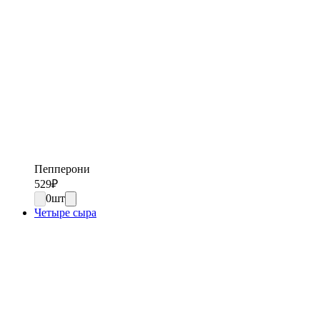
Пепперони
529
₽
0
шт
Четыре сыра