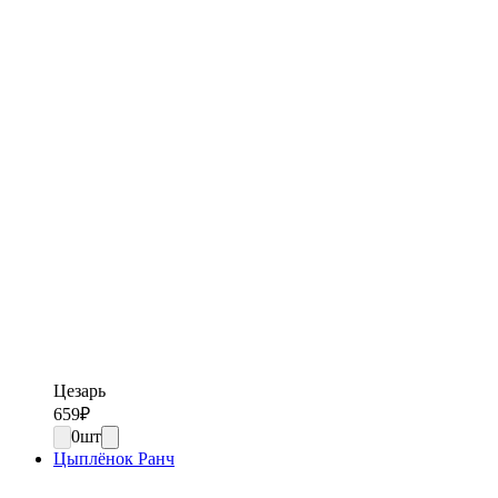
Цезарь
659
₽
0
шт
Цыплёнок Ранч