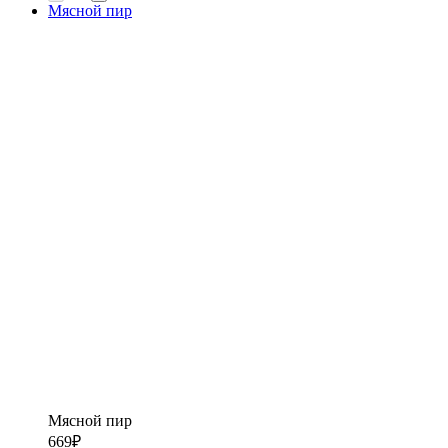
Мясной пир
Мясной пир
669
₽