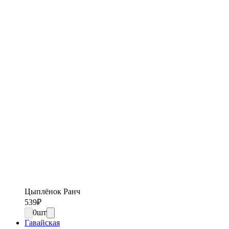
Цыплёнок Ранч
539
₽
0
шт
Гавайская