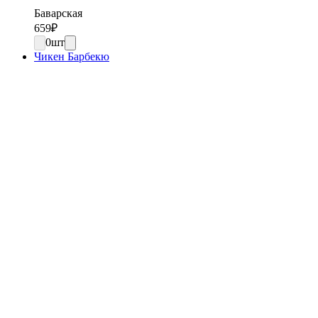
Баварская
659
₽
0
шт
Чикен Барбекю