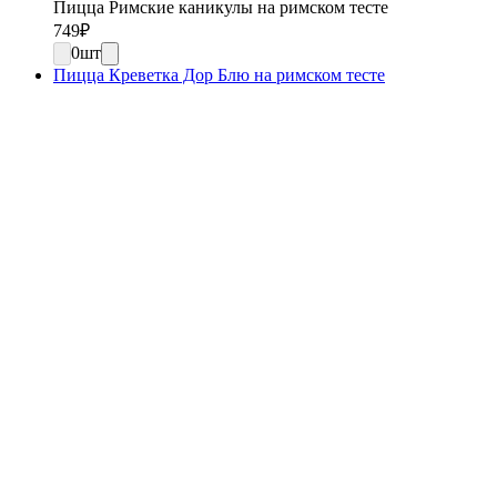
Пицца Римские каникулы на римском тесте
749
₽
0
шт
Пицца Креветка Дор Блю на римском тесте