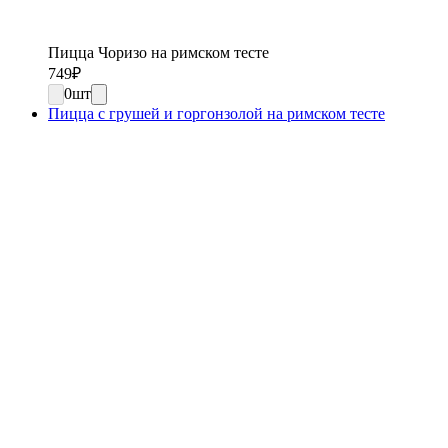
Пицца Чоризо на римском тесте
749
₽
0
шт
Пицца с грушей и горгонзолой на римском тесте