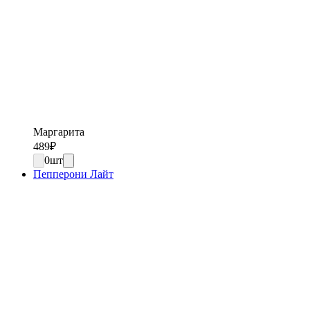
Маргарита
489
₽
0
шт
Пепперони Лайт