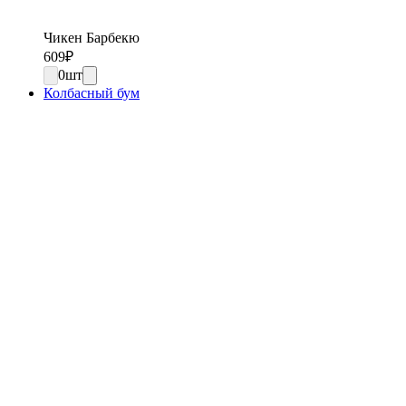
Чикен Барбекю
609
₽
0
шт
Колбасный бум