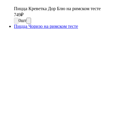
Пицца Креветка Дор Блю на римском тесте
749
₽
0
шт
Пицца Чоризо на римском тесте