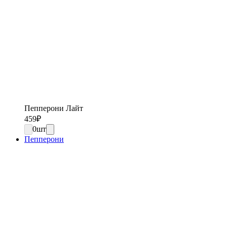
Пепперони Лайт
459
₽
0
шт
Пепперони