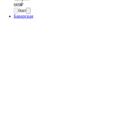
669
₽
0
шт
Баварская