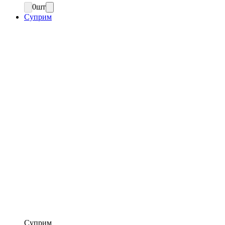
0
шт
Суприм
Суприм