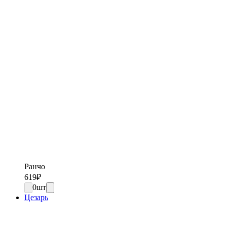
Ранчо
619
₽
0
шт
Цезарь