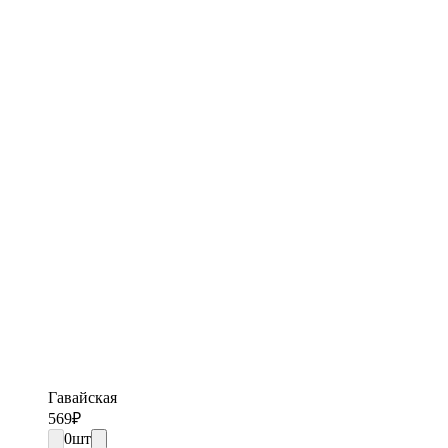
Гавайская
569
₽
0
шт