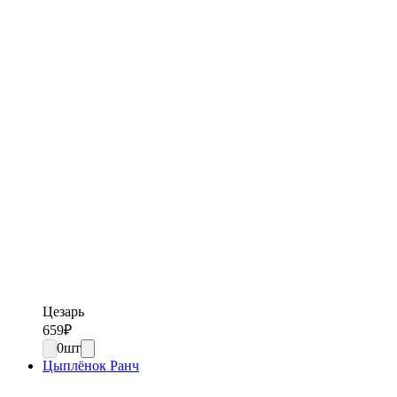
Цезарь
659
₽
0
шт
Цыплёнок Ранч