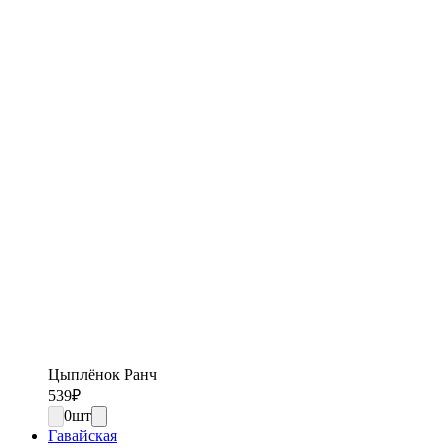
Цыплёнок Ранч
539
₽
0
шт
Гавайская