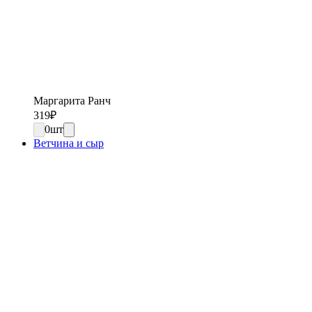
Маргарита Ранч
319
₽
0
шт
Ветчина и сыр