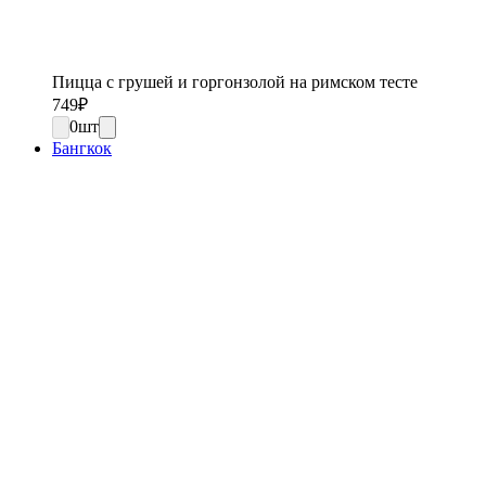
Пицца с грушей и горгонзолой на римском тесте
749
₽
0
шт
Бангкок