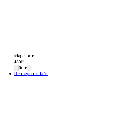
Маргарита
489
₽
0
шт
Пепперони Лайт