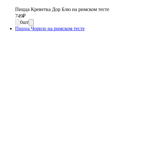
Пицца Креветка Дор Блю на римском тесте
749
₽
0
шт
Пицца Чоризо на римском тесте