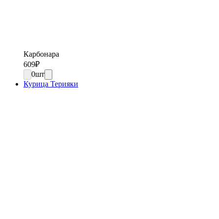
Карбонара
609
₽
0
шт
Курица Терияки