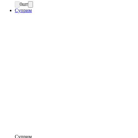
0
шт
Суприм
Суприм