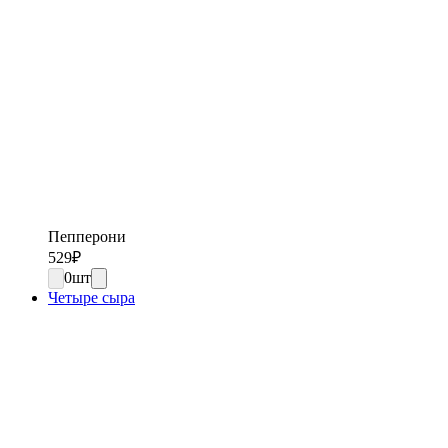
Пепперони
529
₽
0
шт
Четыре сыра