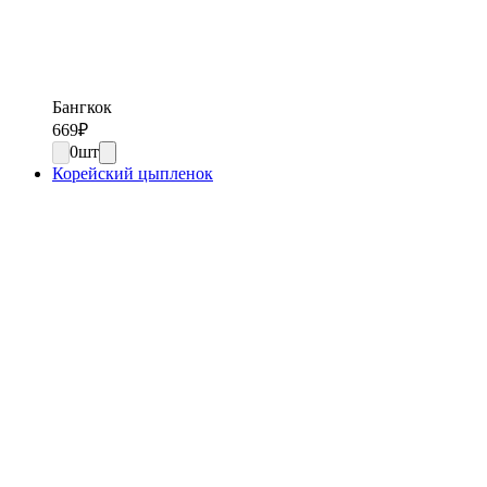
Бангкок
669
₽
0
шт
Корейский цыпленок