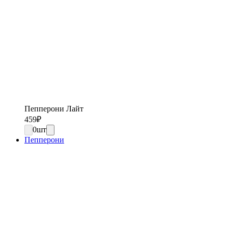
Пепперони Лайт
459
₽
0
шт
Пепперони