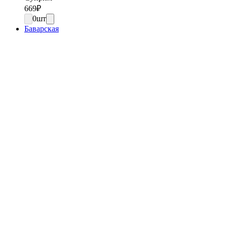
669
₽
0
шт
Баварская