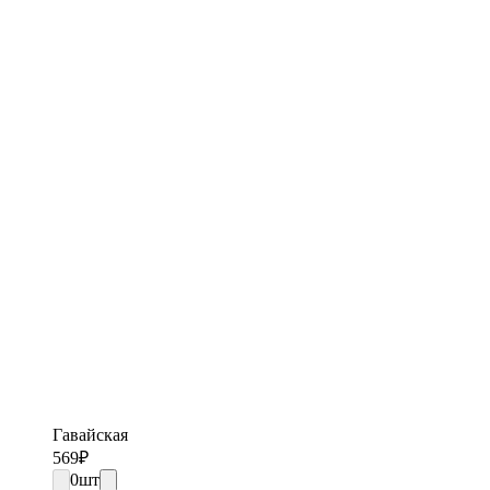
Гавайская
569
₽
0
шт