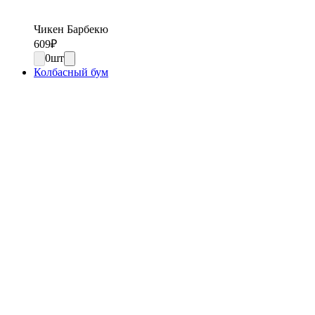
Чикен Барбекю
609
₽
0
шт
Колбасный бум