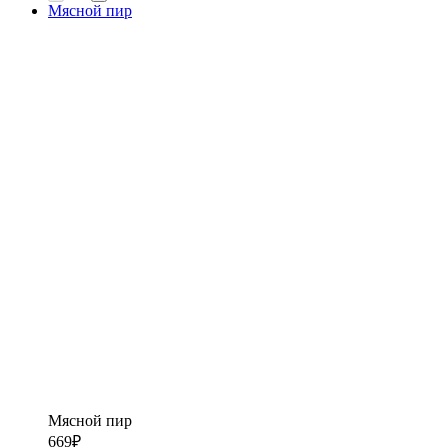
Мясной пир
Мясной пир
669
₽