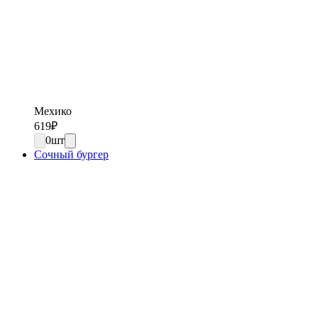
Мехико
619
₽
0
шт
Сочный бургер