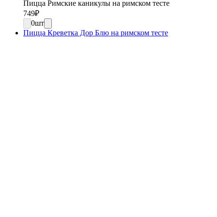
Пицца Римские каникулы на римском тесте
749
₽
0
шт
Пицца Креветка Дор Блю на римском тесте