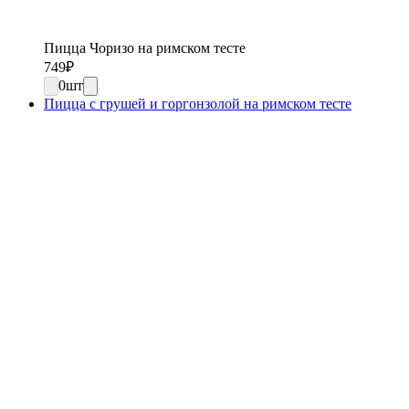
Пицца Чоризо на римском тесте
749
₽
0
шт
Пицца с грушей и горгонзолой на римском тесте