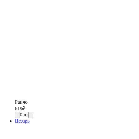
Ранчо
619
₽
0
шт
Цезарь