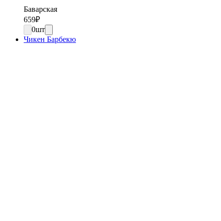
Баварская
659
₽
0
шт
Чикен Барбекю