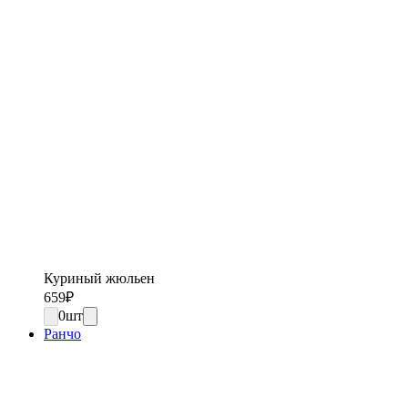
Куриный жюльен
659
₽
0
шт
Ранчо