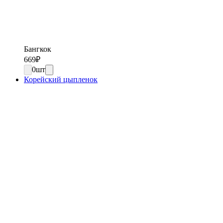
Бангкок
669
₽
0
шт
Корейский цыпленок