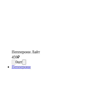
Пепперони Лайт
459
₽
0
шт
Пепперони