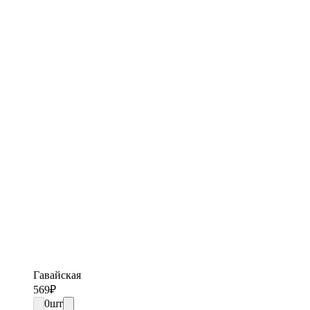
Гавайская
569
₽
0
шт