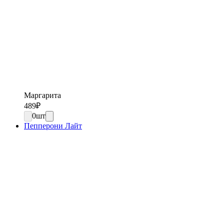
Маргарита
489
₽
0
шт
Пепперони Лайт