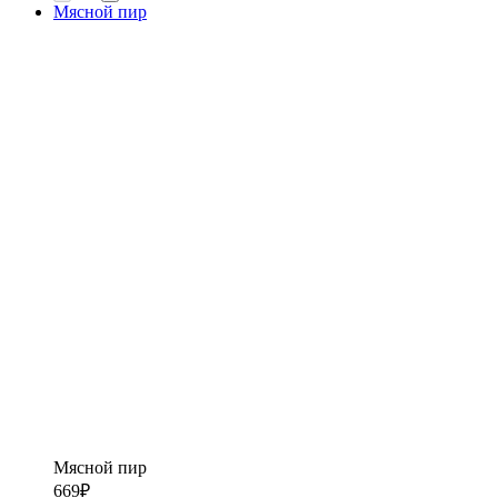
Мясной пир
Мясной пир
669
₽