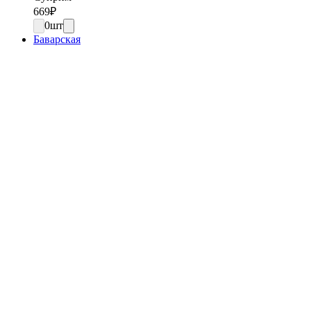
669
₽
0
шт
Баварская