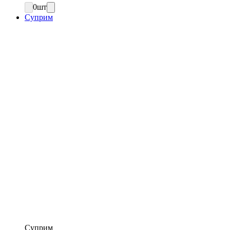
0
шт
Суприм
Суприм