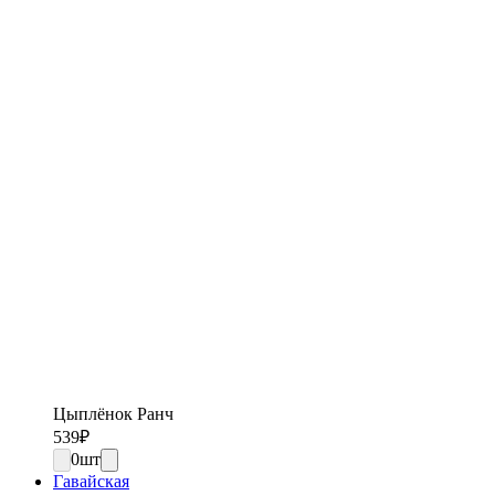
Цыплёнок Ранч
539
₽
0
шт
Гавайская