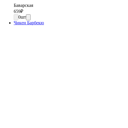
Баварская
659
₽
0
шт
Чикен Барбекю