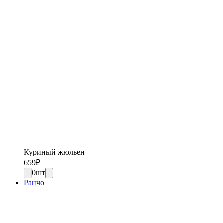
Куриный жюльен
659
₽
0
шт
Ранчо