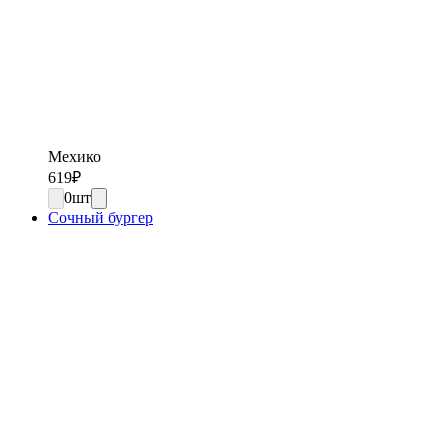
Мехико
619
₽
0
шт
Сочный бургер