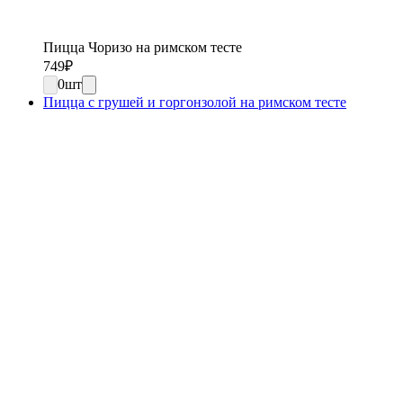
Пицца Чоризо на римском тесте
749
₽
0
шт
Пицца с грушей и горгонзолой на римском тесте