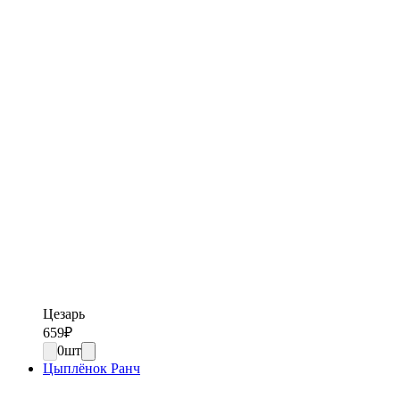
Цезарь
659
₽
0
шт
Цыплёнок Ранч