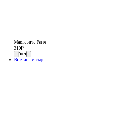
Маргарита Ранч
319
₽
0
шт
Ветчина и сыр