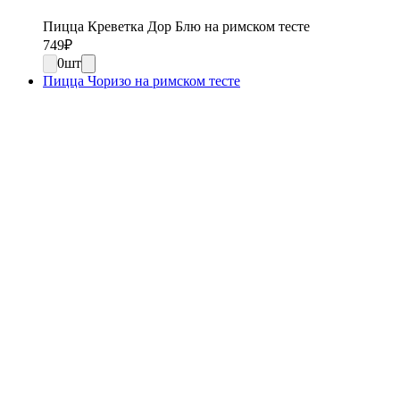
Пицца Креветка Дор Блю на римском тесте
749
₽
0
шт
Пицца Чоризо на римском тесте