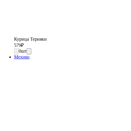
Курица Терияки
579
₽
0
шт
Мехико