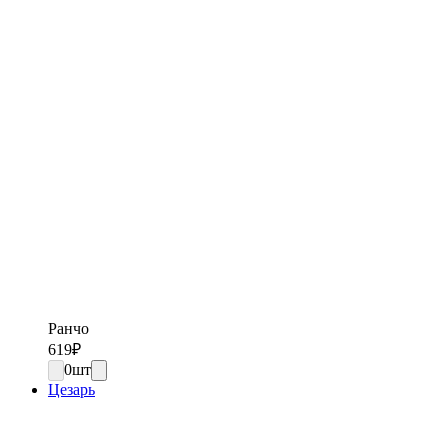
Ранчо
619
₽
0
шт
Цезарь