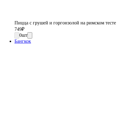
Пицца с грушей и горгонзолой на римском тесте
749
₽
0
шт
Бангкок