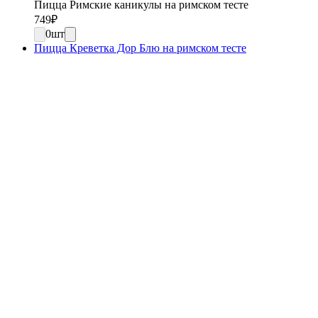
Пицца Римские каникулы на римском тесте
749
₽
0
шт
Пицца Креветка Дор Блю на римском тесте