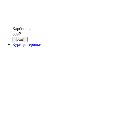
Карбонара
609
₽
0
шт
Курица Терияки