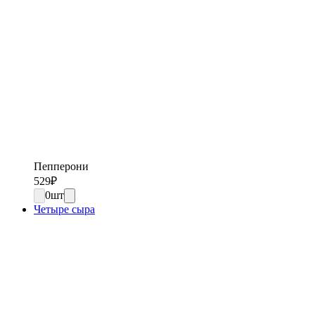
Пепперони
529
₽
0
шт
Четыре сыра