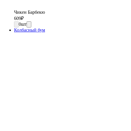
Чикен Барбекю
609
₽
0
шт
Колбасный бум