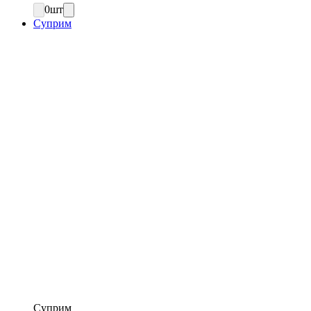
0
шт
Суприм
Суприм