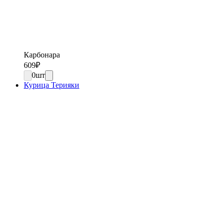
Карбонара
609
₽
0
шт
Курица Терияки