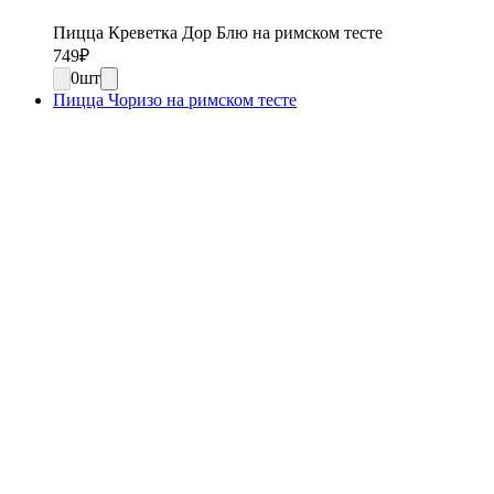
Пицца Креветка Дор Блю на римском тесте
749
₽
0
шт
Пицца Чоризо на римском тесте