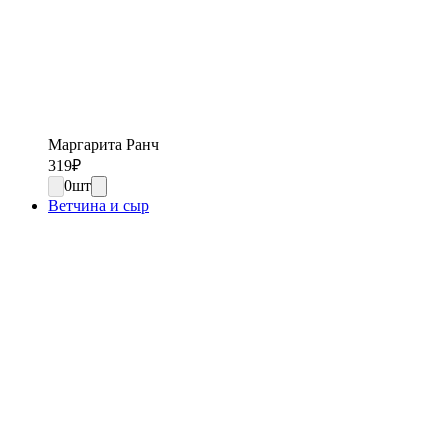
Маргарита Ранч
319
₽
0
шт
Ветчина и сыр