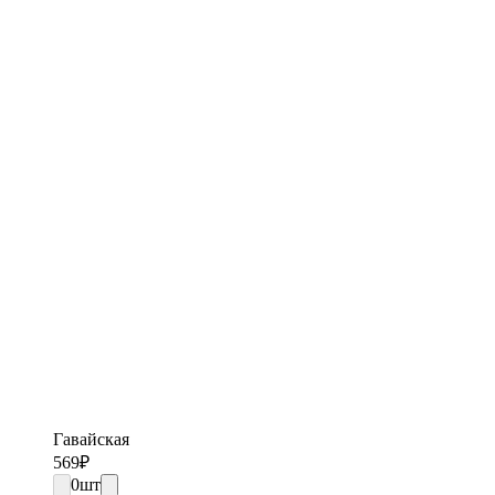
Гавайская
569
₽
0
шт