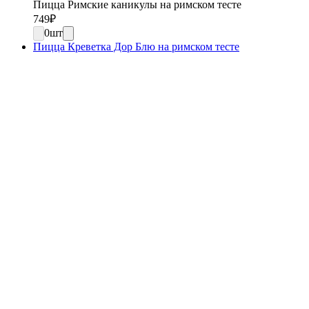
Пицца Римские каникулы на римском тесте
749
₽
0
шт
Пицца Креветка Дор Блю на римском тесте