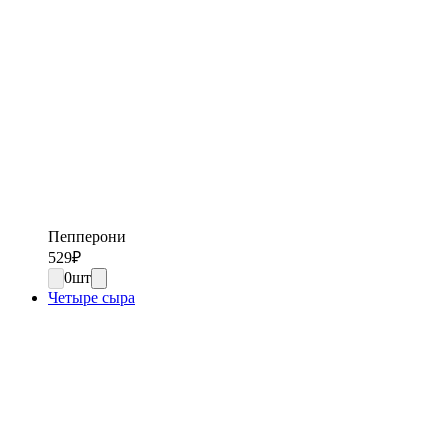
Пепперони
529
₽
0
шт
Четыре сыра