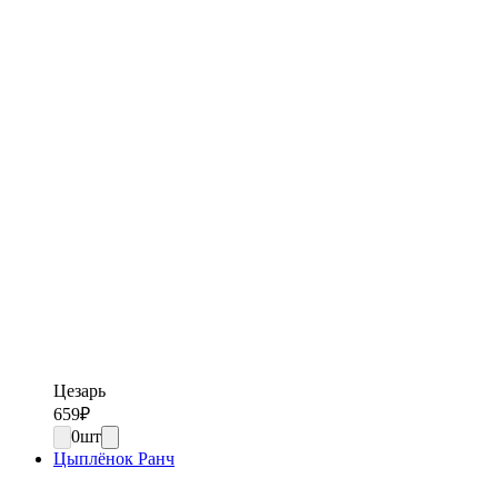
Цезарь
659
₽
0
шт
Цыплёнок Ранч