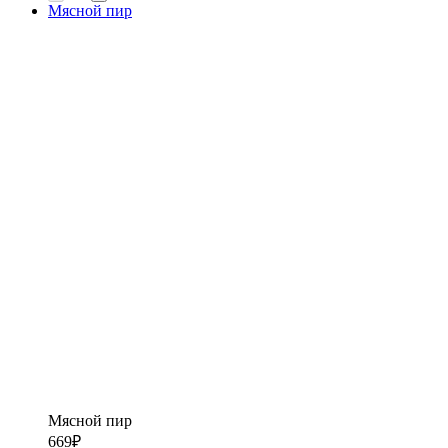
Мясной пир
Мясной пир
669
₽