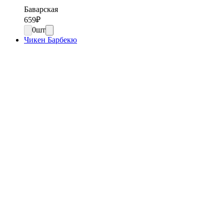
Баварская
659
₽
0
шт
Чикен Барбекю