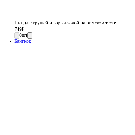
Пицца с грушей и горгонзолой на римском тесте
749
₽
0
шт
Бангкок