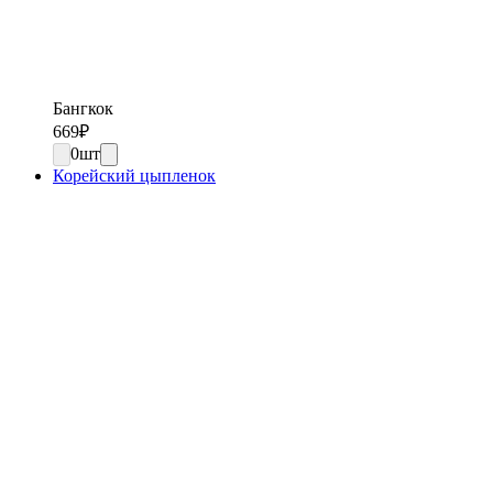
Бангкок
669
₽
0
шт
Корейский цыпленок