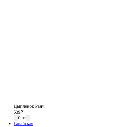
Цыплёнок Ранч
539
₽
0
шт
Гавайская