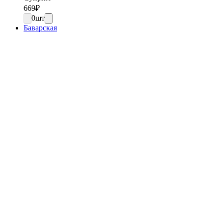
669
₽
0
шт
Баварская