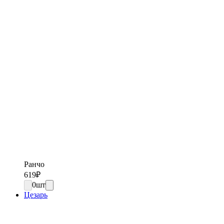
Ранчо
619
₽
0
шт
Цезарь