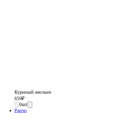
Куриный жюльен
659
₽
0
шт
Ранчо