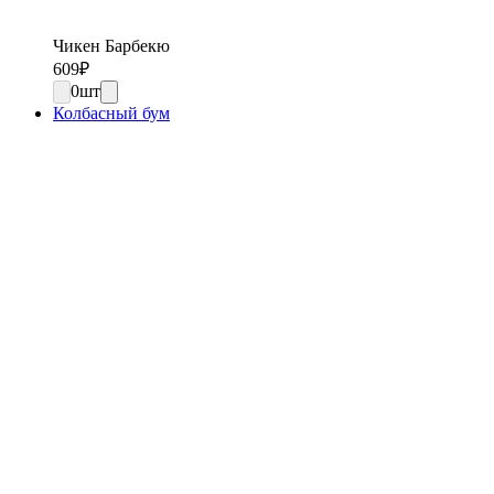
Чикен Барбекю
609
₽
0
шт
Колбасный бум