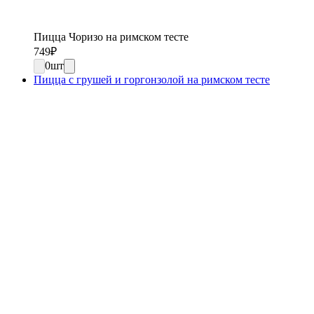
Пицца Чоризо на римском тесте
749
₽
0
шт
Пицца с грушей и горгонзолой на римском тесте