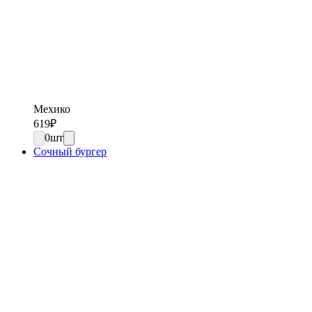
Мехико
619
₽
0
шт
Сочный бургер