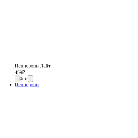
Пепперони Лайт
459
₽
0
шт
Пепперони