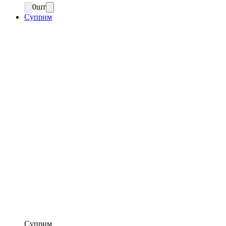
0
шт
Суприм
Суприм