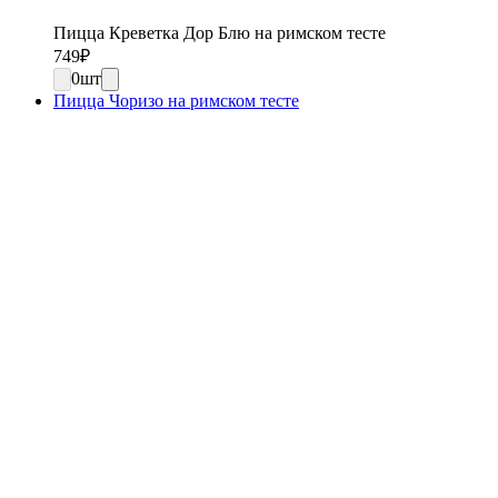
Пицца Креветка Дор Блю на римском тесте
749
₽
0
шт
Пицца Чоризо на римском тесте