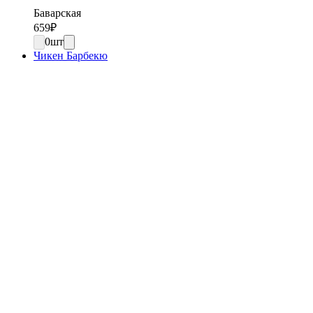
Баварская
659
₽
0
шт
Чикен Барбекю