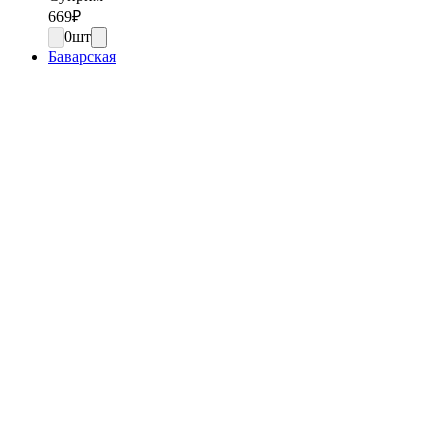
669
₽
0
шт
Баварская