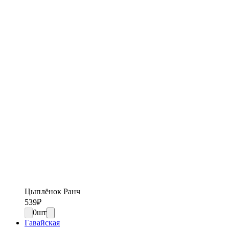
Цыплёнок Ранч
539
₽
0
шт
Гавайская