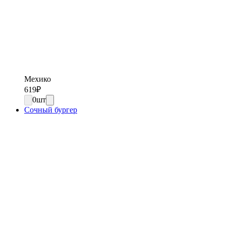
Мехико
619
₽
0
шт
Сочный бургер