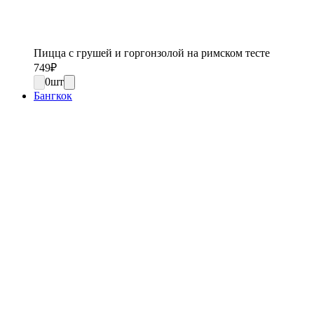
Пицца с грушей и горгонзолой на римском тесте
749
₽
0
шт
Бангкок