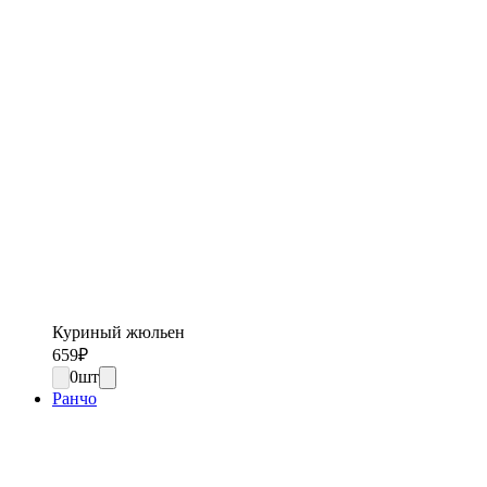
Куриный жюльен
659
₽
0
шт
Ранчо