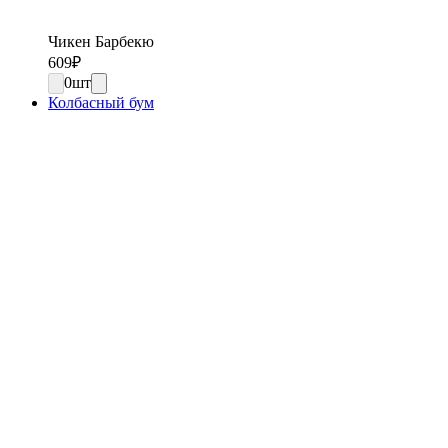
Чикен Барбекю
609
₽
0
шт
Колбасный бум