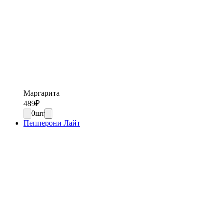
Маргарита
489
₽
0
шт
Пепперони Лайт