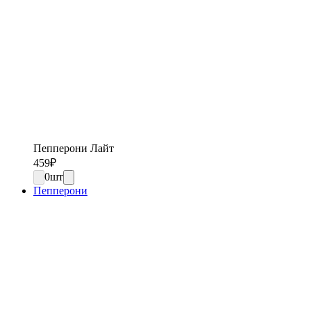
Пепперони Лайт
459
₽
0
шт
Пепперони