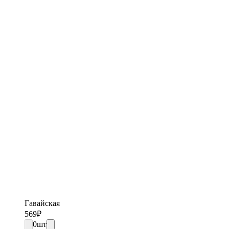
Гавайская
569
₽
0
шт