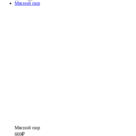
Мясной пир
Мясной пир
669
₽