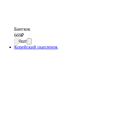
Бангкок
669
₽
0
шт
Корейский цыпленок