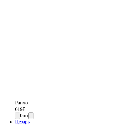
Ранчо
619
₽
0
шт
Цезарь