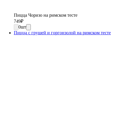
Пицца Чоризо на римском тесте
749
₽
0
шт
Пицца с грушей и горгонзолой на римском тесте