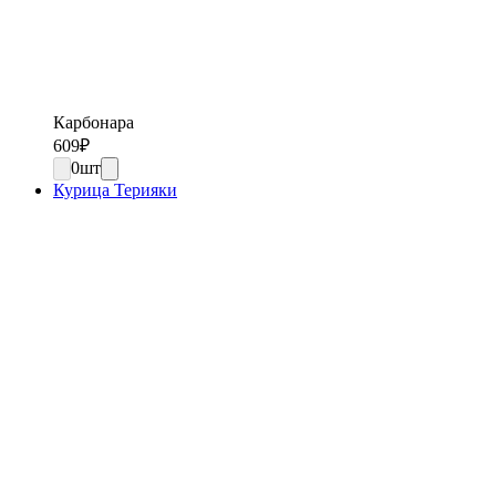
Карбонара
609
₽
0
шт
Курица Терияки