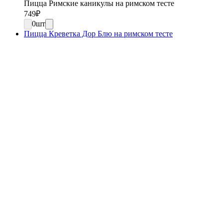
Пицца Римские каникулы на римском тесте
749
₽
0
шт
Пицца Креветка Дор Блю на римском тесте