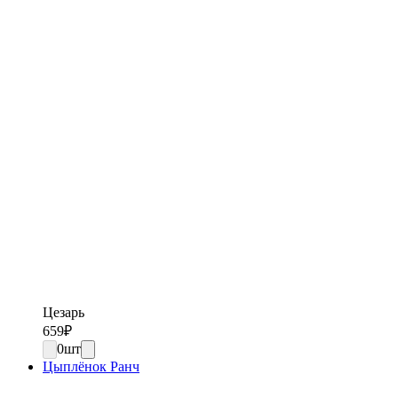
Цезарь
659
₽
0
шт
Цыплёнок Ранч