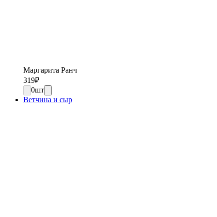
Маргарита Ранч
319
₽
0
шт
Ветчина и сыр