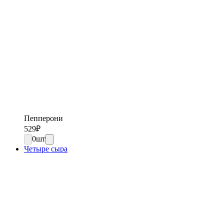
Пепперони
529
₽
0
шт
Четыре сыра