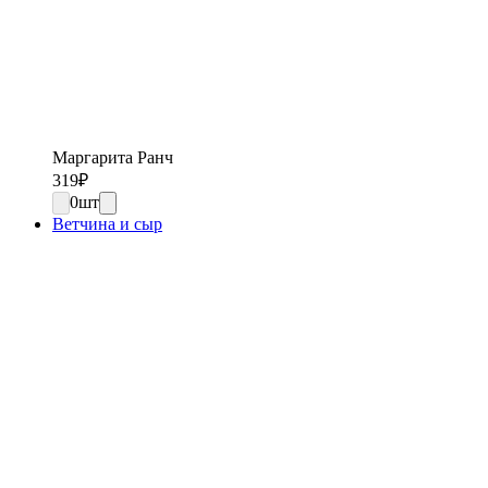
Маргарита Ранч
319
₽
0
шт
Ветчина и сыр