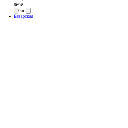
669
₽
0
шт
Баварская