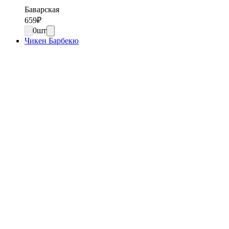
Баварская
659
₽
0
шт
Чикен Барбекю