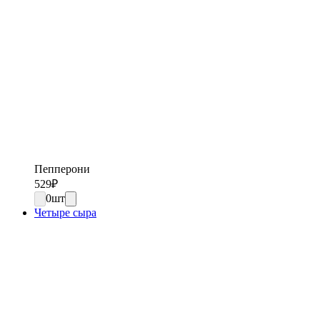
Пепперони
529
₽
0
шт
Четыре сыра