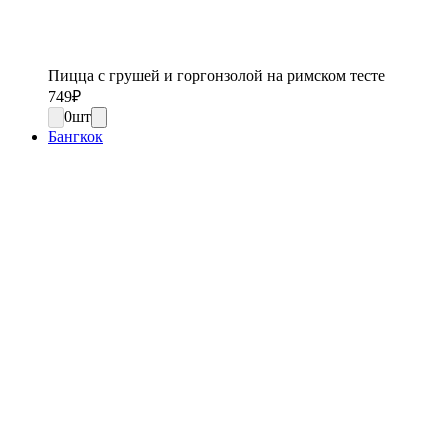
Пицца с грушей и горгонзолой на римском тесте
749
₽
0
шт
Бангкок