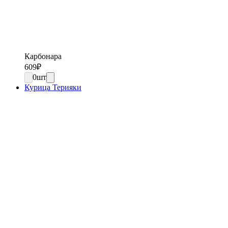
Карбонара
609
₽
0
шт
Курица Терияки