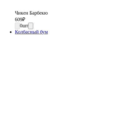
Чикен Барбекю
609
₽
0
шт
Колбасный бум