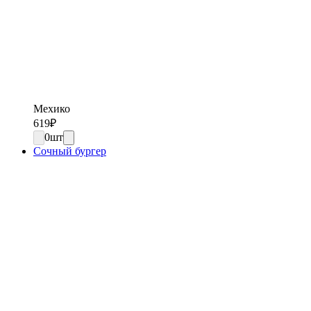
Мехико
619
₽
0
шт
Сочный бургер