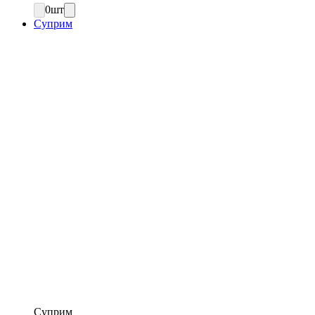
0
шт
Суприм
Суприм