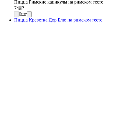
Пицца Римские каникулы на римском тесте
749
₽
0
шт
Пицца Креветка Дор Блю на римском тесте