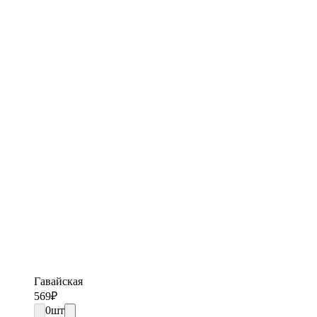
Гавайская
569
₽
0
шт