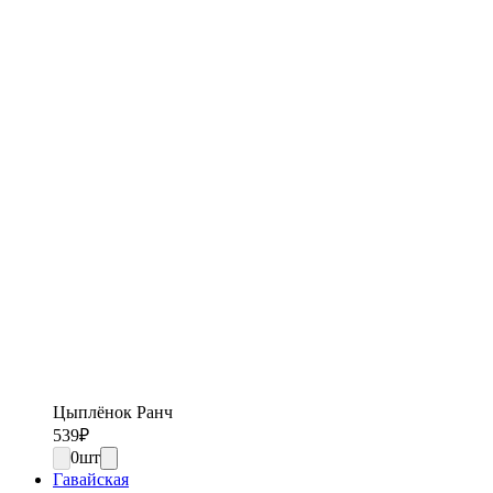
Цыплёнок Ранч
539
₽
0
шт
Гавайская