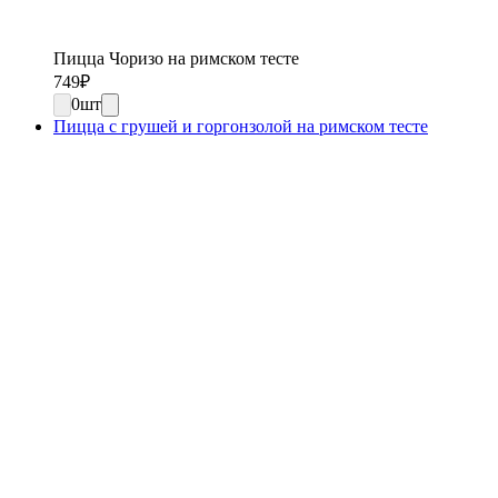
Пицца Чоризо на римском тесте
749
₽
0
шт
Пицца с грушей и горгонзолой на римском тесте