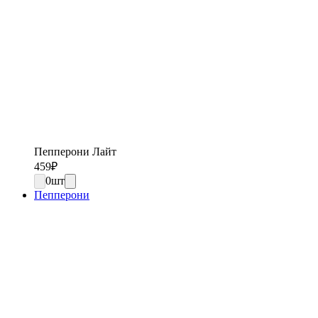
Пепперони Лайт
459
₽
0
шт
Пепперони