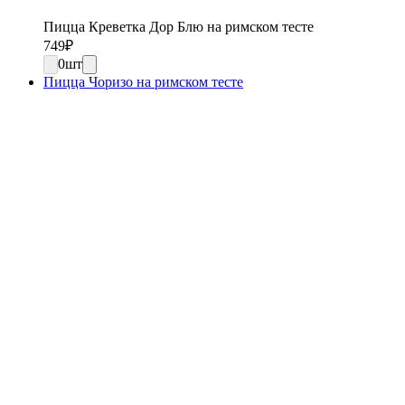
Пицца Креветка Дор Блю на римском тесте
749
₽
0
шт
Пицца Чоризо на римском тесте