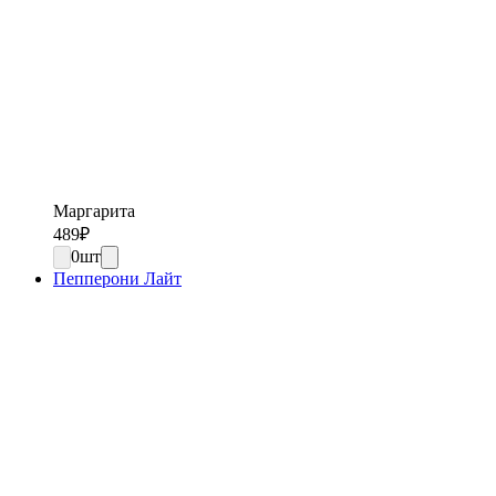
Маргарита
489
₽
0
шт
Пепперони Лайт