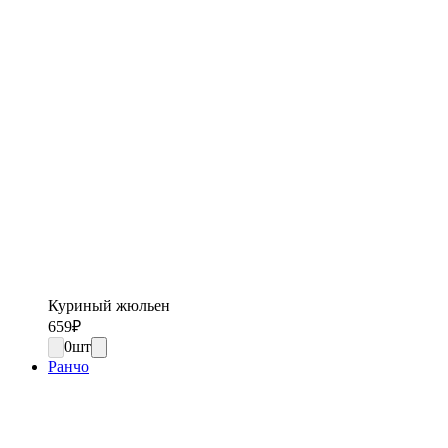
Куриный жюльен
659
₽
0
шт
Ранчо