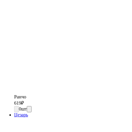
Ранчо
619
₽
0
шт
Цезарь