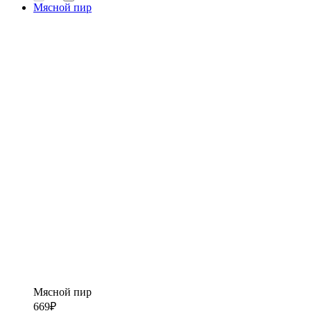
Мясной пир
Мясной пир
669
₽