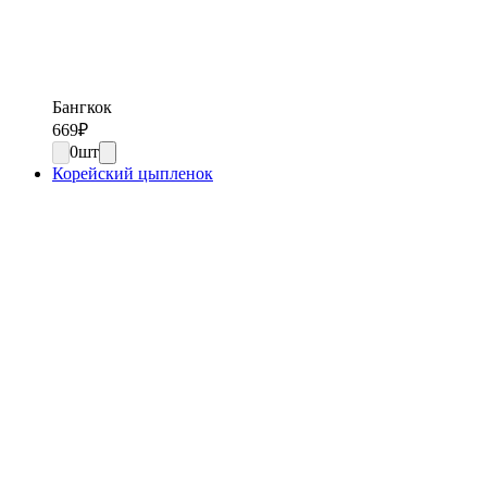
Бангкок
669
₽
0
шт
Корейский цыпленок