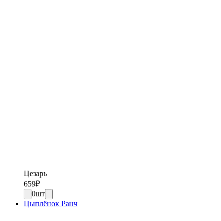
Цезарь
659
₽
0
шт
Цыплёнок Ранч