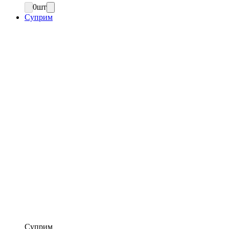
0
шт
Суприм
Суприм