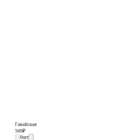
Гавайская
569
₽
0
шт