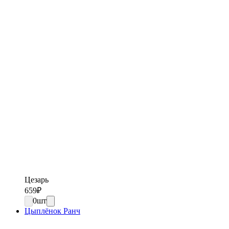
Цезарь
659
₽
0
шт
Цыплёнок Ранч