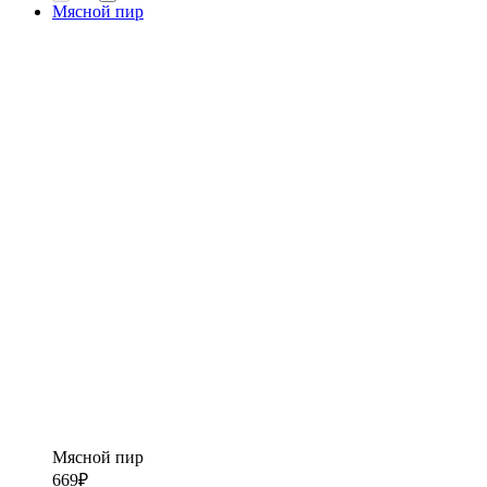
Мясной пир
Мясной пир
669
₽