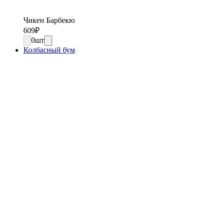
Чикен Барбекю
609
₽
0
шт
Колбасный бум