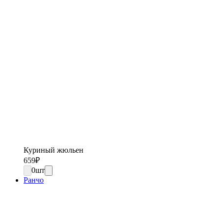
Куриный жюльен
659
₽
0
шт
Ранчо