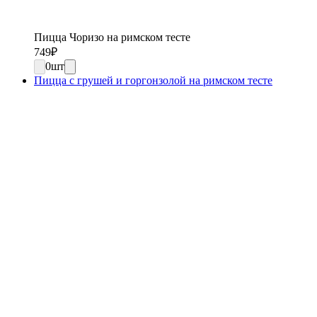
Пицца Чоризо на римском тесте
749
₽
0
шт
Пицца с грушей и горгонзолой на римском тесте