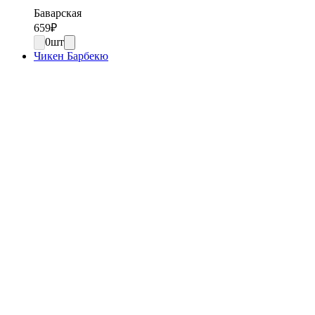
Баварская
659
₽
0
шт
Чикен Барбекю