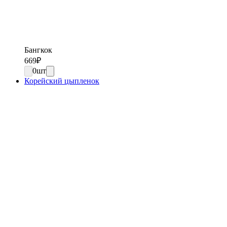
Бангкок
669
₽
0
шт
Корейский цыпленок