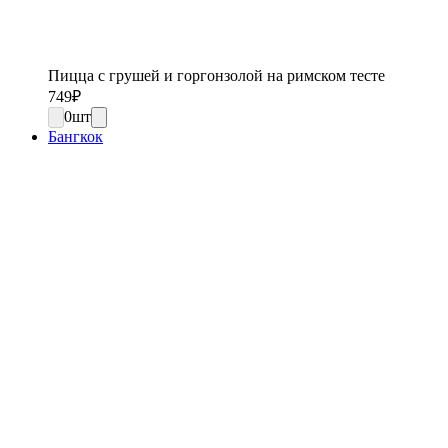
Пицца с грушей и горгонзолой на римском тесте
749
₽
0
шт
Бангкок