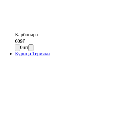
Карбонара
609
₽
0
шт
Курица Терияки