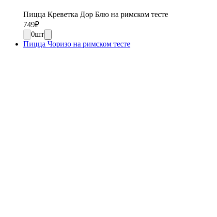
Пицца Креветка Дор Блю на римском тесте
749
₽
0
шт
Пицца Чоризо на римском тесте