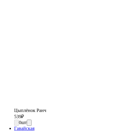
Цыплёнок Ранч
539
₽
0
шт
Гавайская