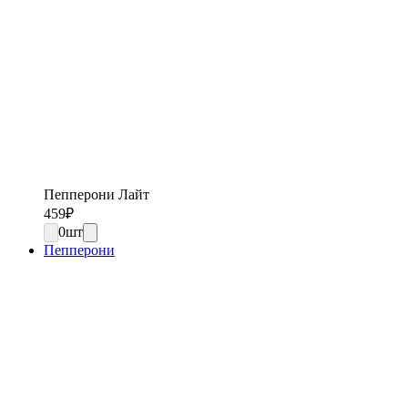
Пепперони Лайт
459
₽
0
шт
Пепперони