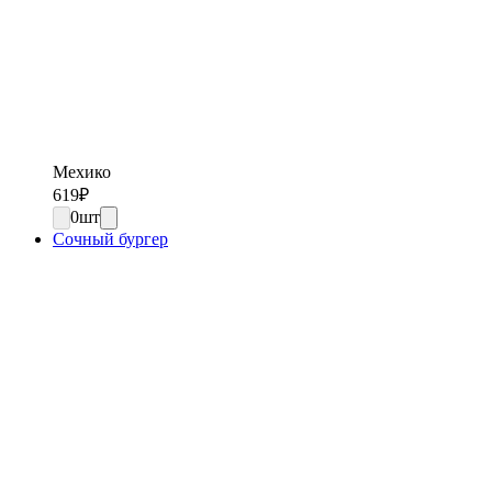
Мехико
619
₽
0
шт
Сочный бургер