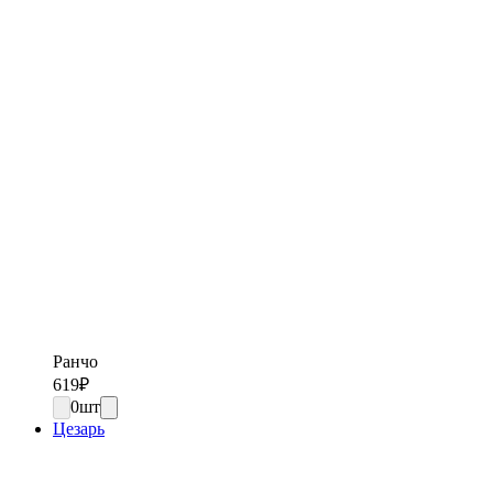
Ранчо
619
₽
0
шт
Цезарь