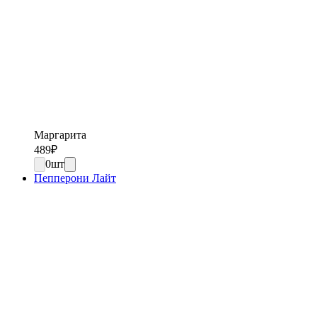
Маргарита
489
₽
0
шт
Пепперони Лайт