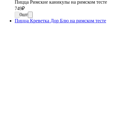
Пицца Римские каникулы на римском тесте
749
₽
0
шт
Пицца Креветка Дор Блю на римском тесте