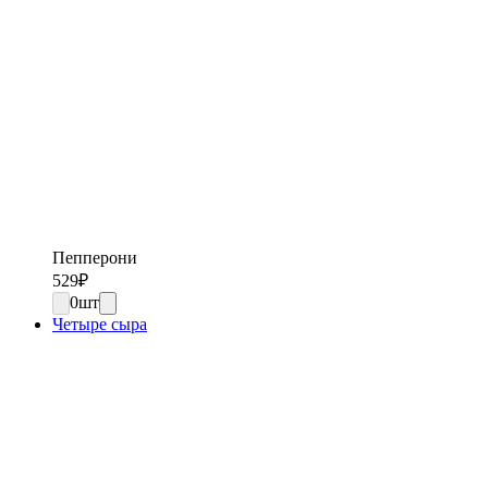
Пепперони
529
₽
0
шт
Четыре сыра