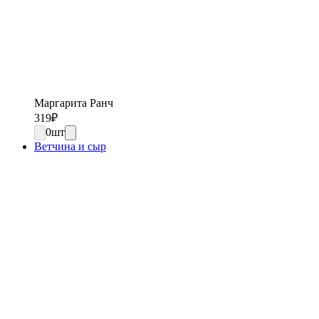
Маргарита Ранч
319
₽
0
шт
Ветчина и сыр