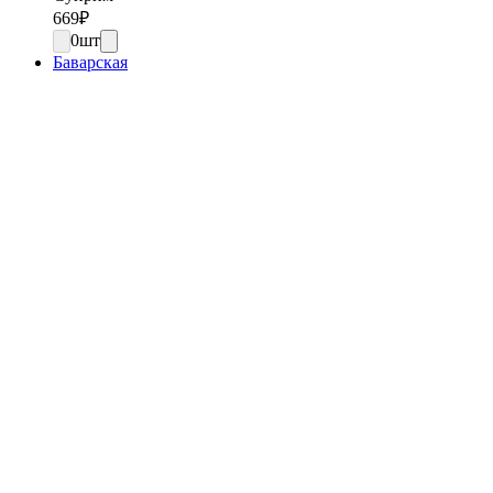
669
₽
0
шт
Баварская