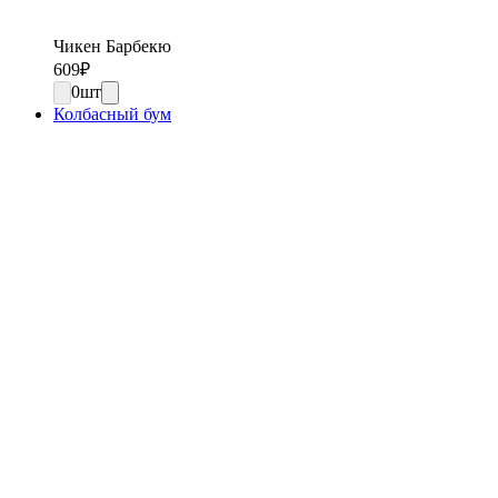
Чикен Барбекю
609
₽
0
шт
Колбасный бум