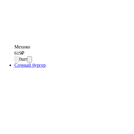
Мехико
619
₽
0
шт
Сочный бургер