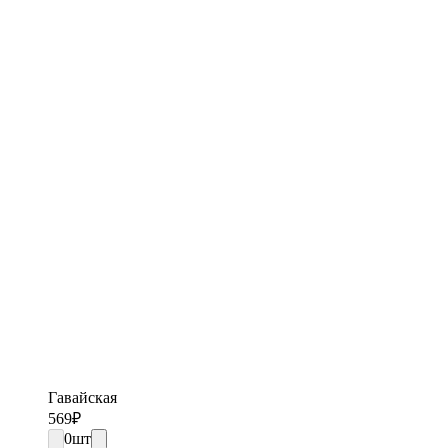
Гавайская
569
₽
0
шт