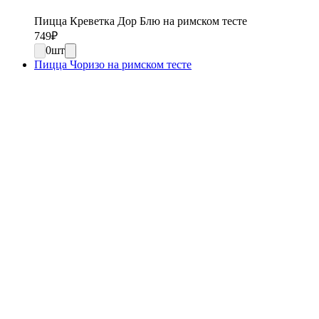
Пицца Креветка Дор Блю на римском тесте
749
₽
0
шт
Пицца Чоризо на римском тесте