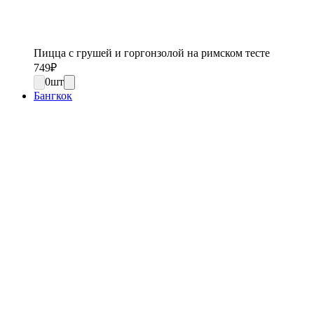
Пицца с грушей и горгонзолой на римском тесте
749
₽
0
шт
Бангкок