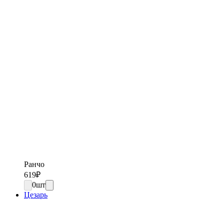
Ранчо
619
₽
0
шт
Цезарь