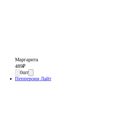
Маргарита
489
₽
0
шт
Пепперони Лайт