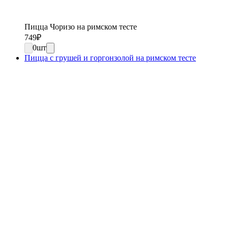
Пицца Чоризо на римском тесте
749
₽
0
шт
Пицца с грушей и горгонзолой на римском тесте