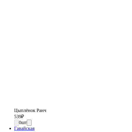
Цыплёнок Ранч
539
₽
0
шт
Гавайская