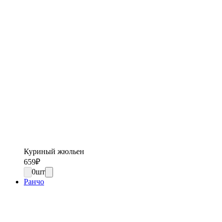
Куриный жюльен
659
₽
0
шт
Ранчо