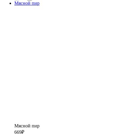
Мясной пир
Мясной пир
669
₽