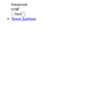
Баварская
659
₽
0
шт
Чикен Барбекю