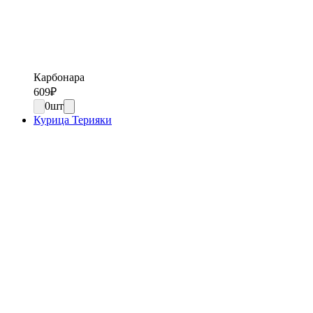
Карбонара
609
₽
0
шт
Курица Терияки