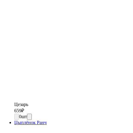
Цезарь
659
₽
0
шт
Цыплёнок Ранч