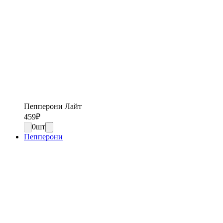
Пепперони Лайт
459
₽
0
шт
Пепперони