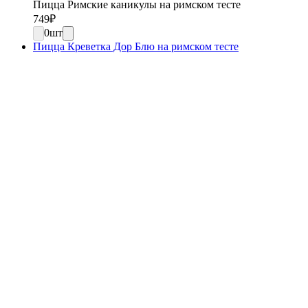
Пицца Римские каникулы на римском тесте
749
₽
0
шт
Пицца Креветка Дор Блю на римском тесте