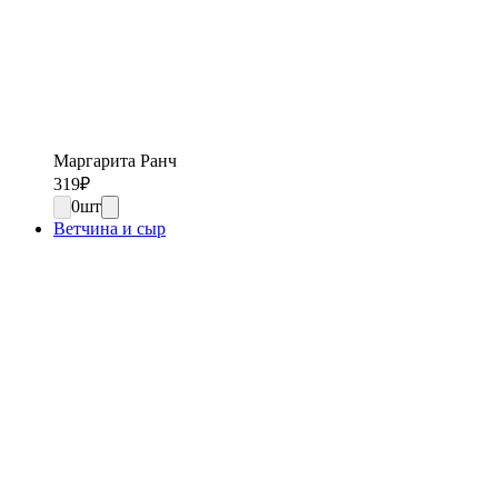
Маргарита Ранч
319
₽
0
шт
Ветчина и сыр