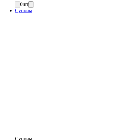
0
шт
Суприм
Суприм