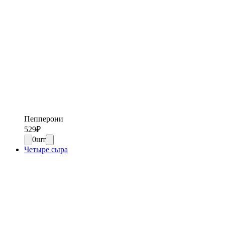
Пепперони
529
₽
0
шт
Четыре сыра