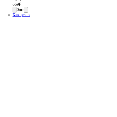
669
₽
0
шт
Баварская