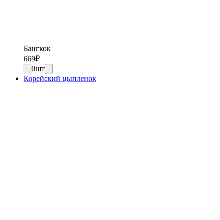
Бангкок
669
₽
0
шт
Корейский цыпленок