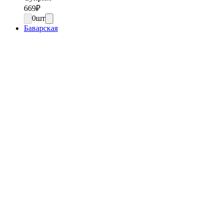
669
₽
0
шт
Баварская