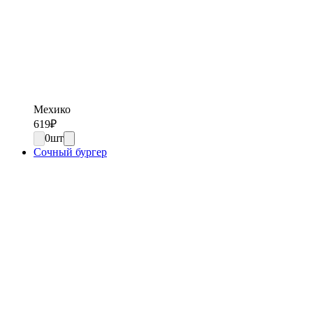
Мехико
619
₽
0
шт
Сочный бургер