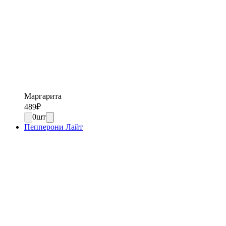
Маргарита
489
₽
0
шт
Пепперони Лайт