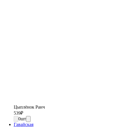
Цыплёнок Ранч
539
₽
0
шт
Гавайская