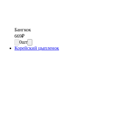
Бангкок
669
₽
0
шт
Корейский цыпленок