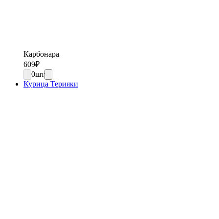
Карбонара
609
₽
0
шт
Курица Терияки