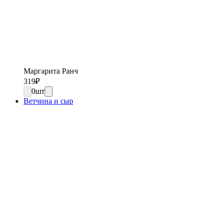
Маргарита Ранч
319
₽
0
шт
Ветчина и сыр