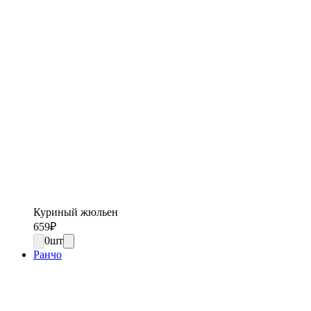
Куриный жюльен
659
₽
0
шт
Ранчо