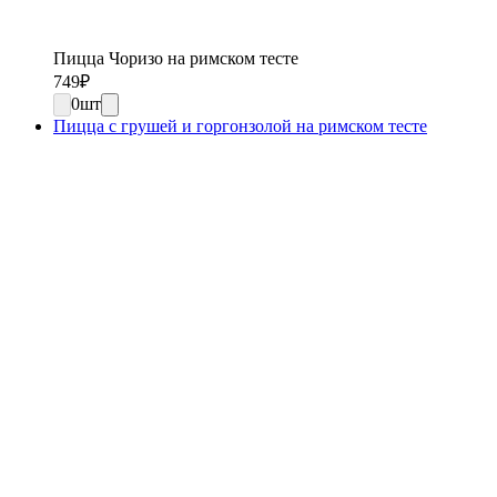
Пицца Чоризо на римском тесте
749
₽
0
шт
Пицца с грушей и горгонзолой на римском тесте