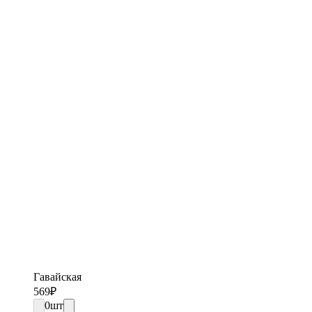
Гавайская
569
₽
0
шт