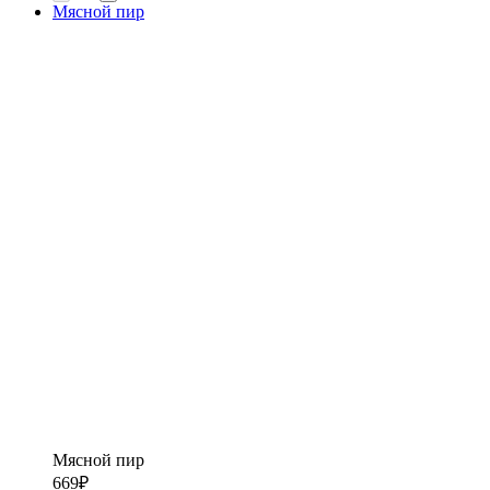
Мясной пир
Мясной пир
669
₽