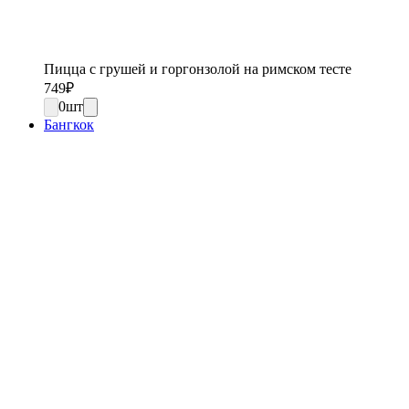
Пицца с грушей и горгонзолой на римском тесте
749
₽
0
шт
Бангкок