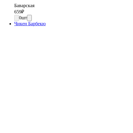
Баварская
659
₽
0
шт
Чикен Барбекю