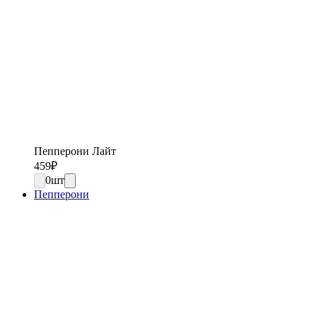
Пепперони Лайт
459
₽
0
шт
Пепперони