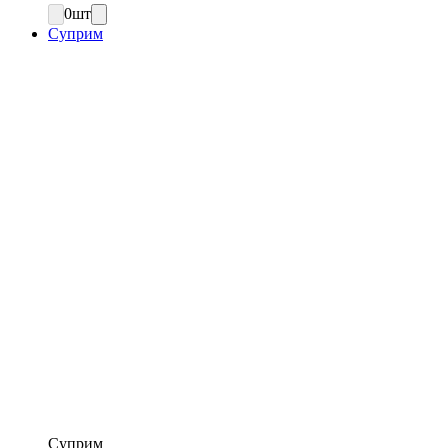
0
шт
Суприм
Суприм