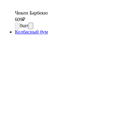
Чикен Барбекю
609
₽
0
шт
Колбасный бум