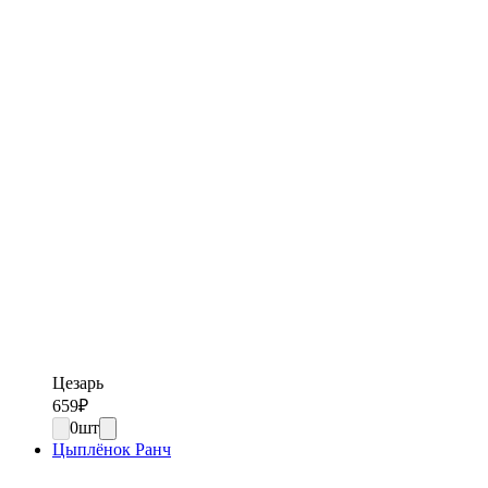
Цезарь
659
₽
0
шт
Цыплёнок Ранч