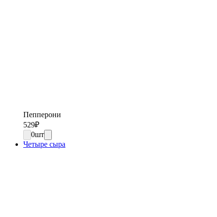
Пепперони
529
₽
0
шт
Четыре сыра