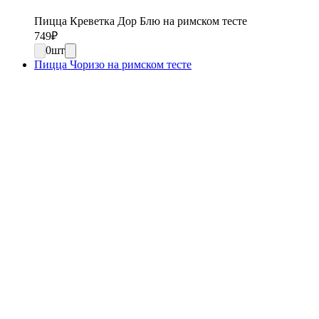
Пицца Креветка Дор Блю на римском тесте
749
₽
0
шт
Пицца Чоризо на римском тесте