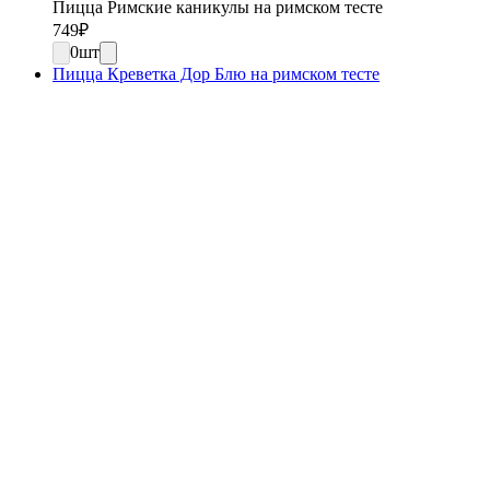
Пицца Римские каникулы на римском тесте
749
₽
0
шт
Пицца Креветка Дор Блю на римском тесте