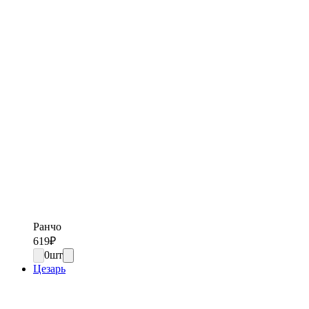
Ранчо
619
₽
0
шт
Цезарь