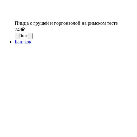
Пицца с грушей и горгонзолой на римском тесте
749
₽
0
шт
Бангкок