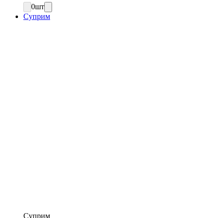
0
шт
Суприм
Суприм