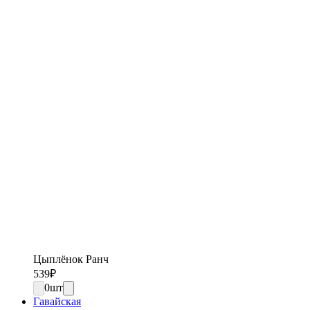
Цыплёнок Ранч
539
₽
0
шт
Гавайская