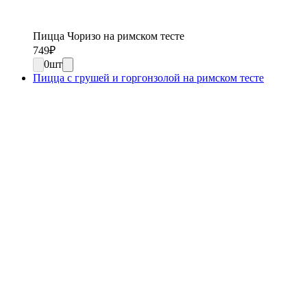
Пицца Чоризо на римском тесте
749
₽
0
шт
Пицца с грушей и горгонзолой на римском тесте