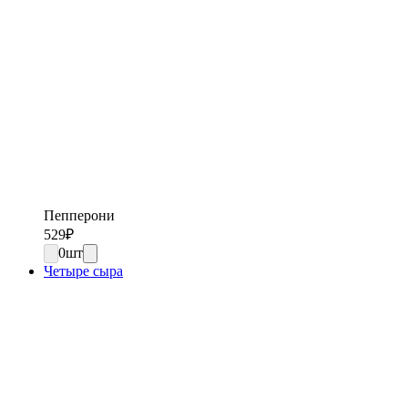
Пепперони
529
₽
0
шт
Четыре сыра