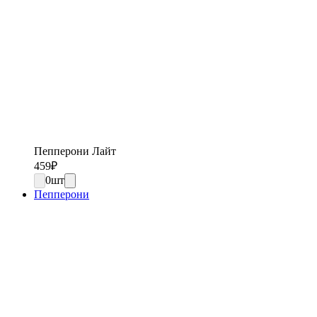
Пепперони Лайт
459
₽
0
шт
Пепперони