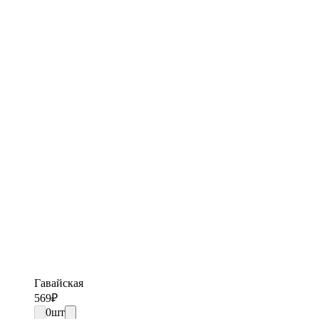
Гавайская
569
₽
0
шт