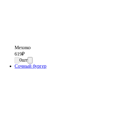
Мехико
619
₽
0
шт
Сочный бургер