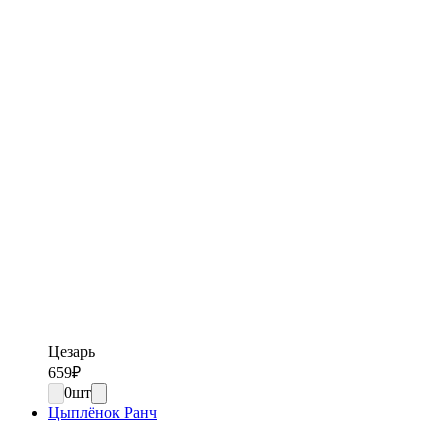
Цезарь
659
₽
0
шт
Цыплёнок Ранч