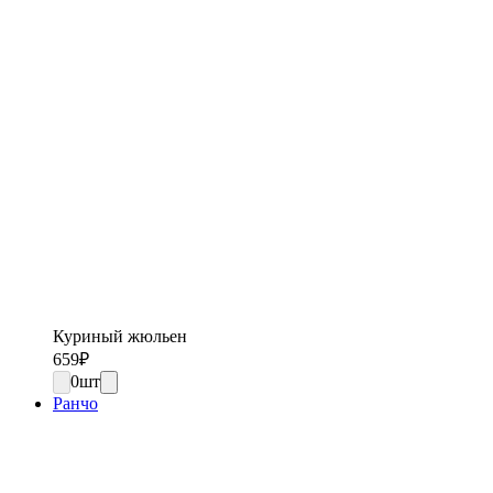
Куриный жюльен
659
₽
0
шт
Ранчо