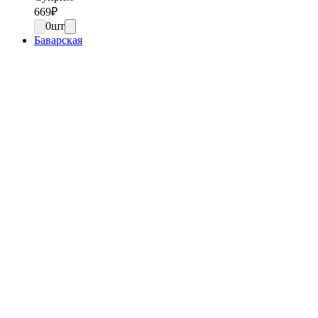
669
₽
0
шт
Баварская