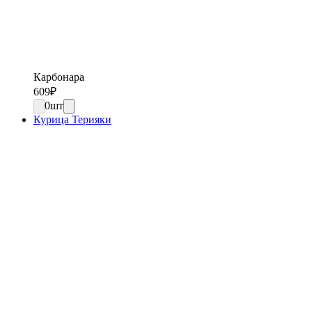
Карбонара
609
₽
0
шт
Курица Терияки