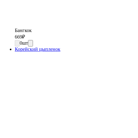
Бангкок
669
₽
0
шт
Корейский цыпленок