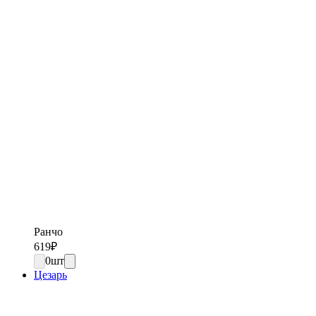
Ранчо
619
₽
0
шт
Цезарь