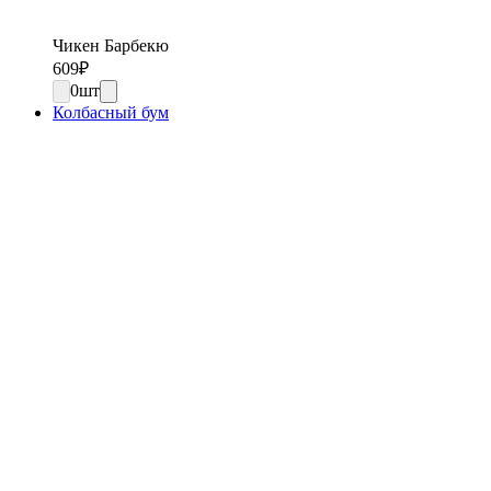
Чикен Барбекю
609
₽
0
шт
Колбасный бум