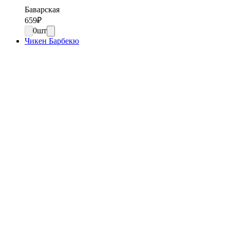
Баварская
659
₽
0
шт
Чикен Барбекю