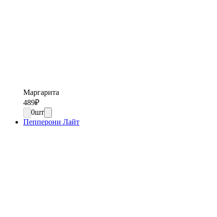
Маргарита
489
₽
0
шт
Пепперони Лайт