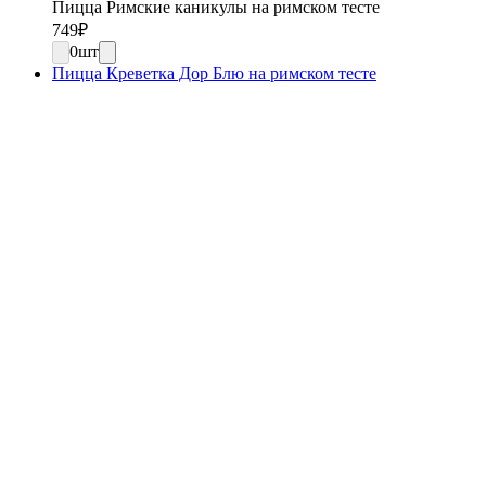
Пицца Римские каникулы на римском тесте
749
₽
0
шт
Пицца Креветка Дор Блю на римском тесте