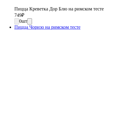
Пицца Креветка Дор Блю на римском тесте
749
₽
0
шт
Пицца Чоризо на римском тесте