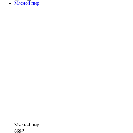
Мясной пир
Мясной пир
669
₽